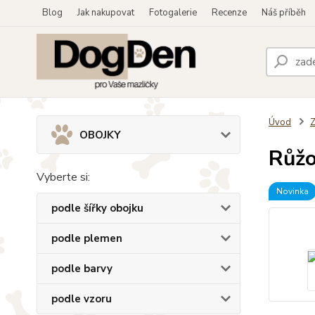
Blog
Jak nakupovat
Fotogalerie
Recenze
Náš příběh
Úvod
OBOJKY
Růžo
Vyberte si:
Novinka
podle šířky obojku
podle plemen
podle barvy
podle vzoru