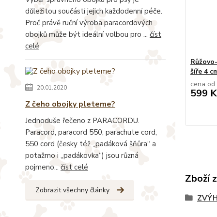
důležitou součástí jejich každodenní péče.
Proč právě ruční výroba paracordových
obojků může být ideální volbou pro ...
číst
celé
Růžovo-
šíře 4 c
cena od
20.01.2020
599 K
Z čeho obojky pleteme?
Jednoduše řečeno z PARACORDU.
Paracord, paracord 550, parachute cord,
550 cord (česky též „padáková šňůra“ a
potažmo i „padákovka“) jsou různá
pojmeno...
číst celé
Zboží 
Zobrazit všechny články
ZVÝH