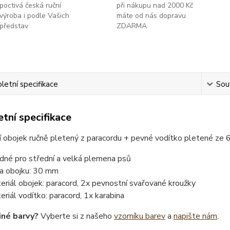
poctivá česká ruční
při nákupu nad 2000 Kč
výroba i podle Vašich
máte od nás dopravu
představ
ZDARMA
etní specifikace
Souv
tní specifikace
 obojek ručně pletený z paracordu + pevné vodítko pletené ze 
dné pro střední a velká plemena psů
ka obojku: 30 mm
eriál obojek: paracord, 2x pevnostní svařované kroužky
eriál vodítko: paracord, 1x karabina
iné barvy?
Vyberte si z našeho
vzorníku barev
a
napište nám
.