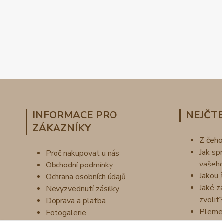
INFORMACE PRO
NEJČTE
ZÁKAZNÍKY
Z čeh
Jak sp
Proč nakupovat u nás
vašeh
Obchodní podmínky
Jakou 
Ochrana osobních údajů
Jaké z
Nevyzvednutí zásilky
zvolit
Doprava a platba
Pleme
Fotogalerie