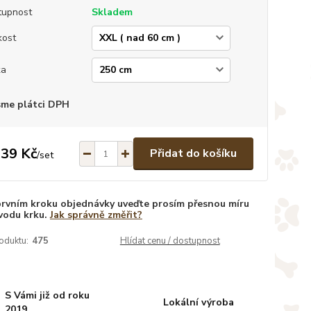
tupnost
Skladem
kost
ka
sme plátci DPH
139 Kč
Přidat do košíku
/
set
prvním kroku objednávky uveďte prosím přesnou míru
vodu krku.
Jak správně změřit?
oduktu:
475
Hlídat cenu / dostupnost
S Vámi již od roku
Lokální výroba
2019