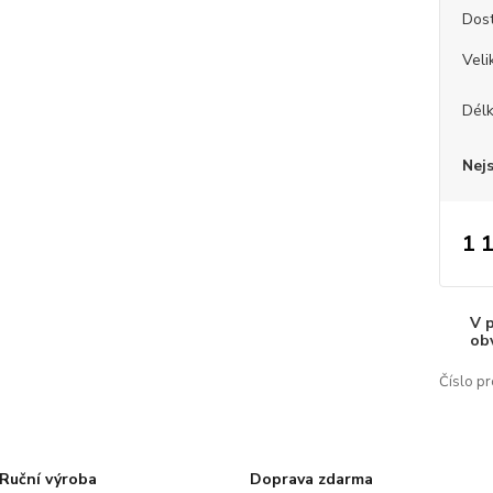
Dos
Veli
Dél
Nej
1 
V 
ob
Číslo pr
Ruční výroba
Doprava zdarma