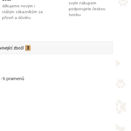
svým nákupem
děkujeme novým i
podporujete českou
stálým zákazníkům za
tvorbu
přízeň a důvěru
isející zboží
3
6-ti pramenů