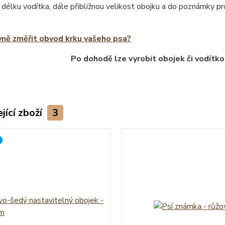
 délku vodítka, dále přibližnou velikost obojku a do poznámky 
vně změřit obvod krku vašeho psa?
Po dohodě lze vyrobit obojek či vodítko
jící zboží
3