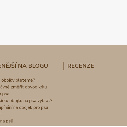
NĚJŠÍ NA BLOGU
RECENZE
o obojky pleteme?
rávně změřit obvod krku
o psa
šířku obojku na psa vybrat?
apínání na obojek pro psa
?
na psů