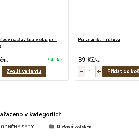
šedý nastavitelný obojek -
Psí známka - růžová
m
č
39 Kč
Skladem
/
ks
/
ks
Zvolit variantu
Přidat do koš
zařazeno v kategoriích
ODNĚNÉ SETY
Růžová kolekce