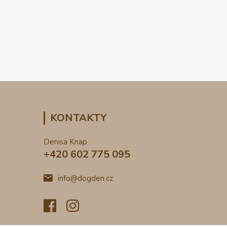
KONTAKTY
Denisa Knap
+420 602 775 095
info@dogden.cz