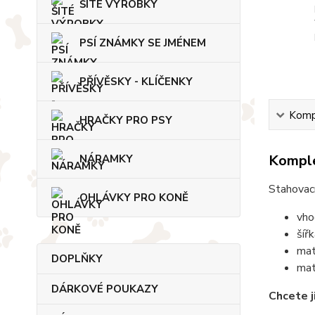
ŠITÉ VÝROBKY
PSÍ ZNÁMKY SE JMÉNEM
PŘÍVĚSKY - KLÍČENKY
Kompl
HRAČKY PRO PSY
Komple
NÁRAMKY
Stahovací
OHLÁVKY PRO KONĚ
vho
šíř
mat
DOPLŇKY
mat
DÁRKOVÉ POUKAZY
Chcete j