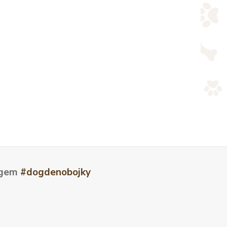
tagem
#dogdenobojky