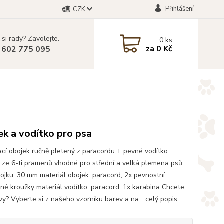
Přihlášení
CZK
 si rady? Zavolejte.
0
ks
za
0 Kč
 602 775 095
k a vodítko pro psa
cí obojek ručně pletený z paracordu + pevné vodítko
 ze 6-ti pramenů vhodné pro střední a velká plemena psů
bojku: 30 mm materiál obojek: paracord, 2x pevnostní
né kroužky materiál vodítko: paracord, 1x karabina Chcete
rvy? Vyberte si z našeho vzorníku barev a na...
celý popis