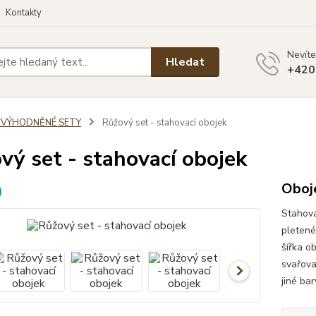
Kontakty
Nevíte
Hledat
+420
ZVÝHODNĚNÉ SETY
Růžový set - stahovací obojek
vý set - stahovací obojek
Oboje
Stahova
pletené
šířka o
svařova
jiné ba