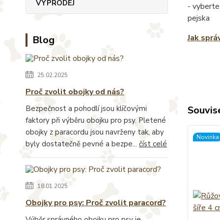
VÝPRODEJ
- vyberte
pejska
Jak sprá
Blog
25.02.2025
Proč zvolit obojky od nás?
Bezpečnost a pohodlí jsou klíčovými
Souvise
faktory při výběru obojku pro psy. Pletené
obojky z paracordu jsou navrženy tak, aby
Novinka
byly dostatečně pevné a bezpe...
číst celé
18.01.2025
Obojky pro psy: Proč zvolit paracord?
Výběr správného obojku pro psy je