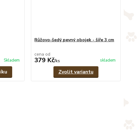
Růžovo-šedý pevný obojek - šíře 3 cm
cena od
379 Kč
Skladem
skladem
/
ks
íku
Zvolit variantu