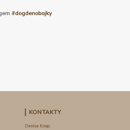
tagem
#dogdenobojky
KONTAKTY
Denisa Knap