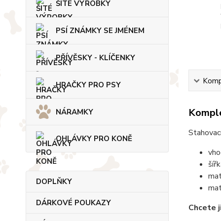
ŠITÉ VÝROBKY
PSÍ ZNÁMKY SE JMÉNEM
PŘÍVĚSKY - KLÍČENKY
Kompl
HRAČKY PRO PSY
Komple
NÁRAMKY
Stahovací
OHLÁVKY PRO KONĚ
vho
šíř
mat
DOPLŇKY
mat
DÁRKOVÉ POUKAZY
Chcete j