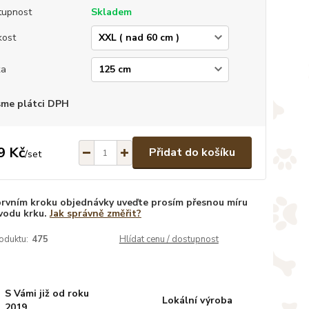
tupnost
Skladem
kost
ka
sme plátci DPH
9 Kč
Přidat do košíku
/
set
prvním kroku objednávky uveďte prosím přesnou míru
vodu krku.
Jak správně změřit?
oduktu:
475
Hlídat cenu / dostupnost
S Vámi již od roku
Lokální výroba
2019