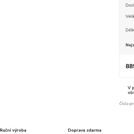
Dos
Veli
Dél
Nej
88
V 
ob
Číslo pr
Ruční výroba
Doprava zdarma