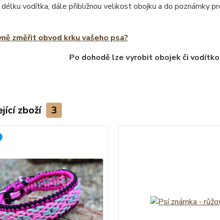
 délku vodítka, dále přibližnou velikost obojku a do poznámky 
vně změřit obvod krku vašeho psa?
Po dohodě lze vyrobit obojek či vodítko
jící zboží
3