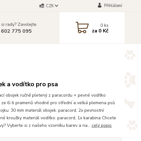
Přihlášení
CZK
 si rady? Zavolejte.
0
ks
za
0 Kč
 602 775 095
k a vodítko pro psa
cí obojek ručně pletený z paracordu + pevné vodítko
 ze 6-ti pramenů vhodné pro střední a velká plemena psů
bojku: 30 mm materiál obojek: paracord, 2x pevnostní
né kroužky materiál vodítko: paracord, 1x karabina Chcete
rvy? Vyberte si z našeho vzorníku barev a na...
celý popis