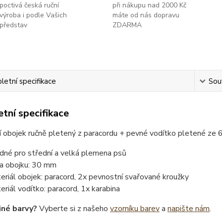
poctivá česká ruční
při nákupu nad 2000 Kč
výroba i podle Vašich
máte od nás dopravu
představ
ZDARMA
etní specifikace
Souv
tní specifikace
 obojek ručně pletený z paracordu + pevné vodítko pletené ze 
dné pro střední a velká plemena psů
ka obojku: 30 mm
eriál obojek: paracord, 2x pevnostní svařované kroužky
eriál vodítko: paracord, 1x karabina
iné barvy?
Vyberte si z našeho
vzorníku barev
a
napište nám
.