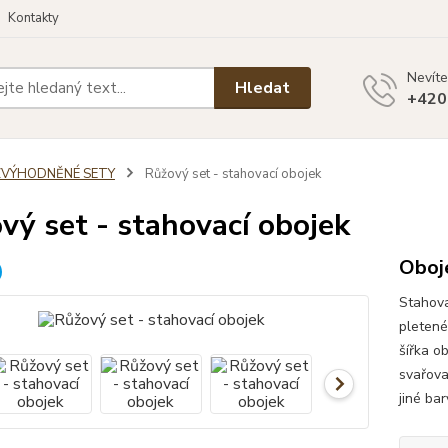
Kontakty
Nevíte
Hledat
+420
ZVÝHODNĚNÉ SETY
Růžový set - stahovací obojek
vý set - stahovací obojek
Oboje
Stahova
pletené
šířka o
svařova
jiné ba