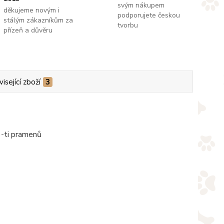
svým nákupem
děkujeme novým i
podporujete českou
stálým zákazníkům za
tvorbu
přízeň a důvěru
isející zboží
3
6-ti pramenů