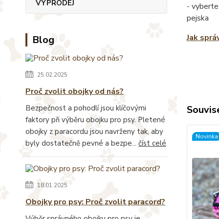
VÝPRODEJ
- vyberte
pejska
Jak sprá
Blog
25.02.2025
Proč zvolit obojky od nás?
Bezpečnost a pohodlí jsou klíčovými
Souvise
faktory při výběru obojku pro psy. Pletené
obojky z paracordu jsou navrženy tak, aby
Novinka
byly dostatečně pevné a bezpe...
číst celé
18.01.2025
Obojky pro psy: Proč zvolit paracord?
Výběr správného obojku pro psy je