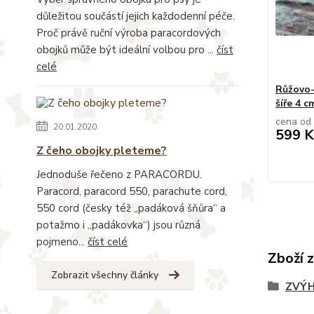
důležitou součástí jejich každodenní péče.
Proč právě ruční výroba paracordových
obojků může být ideální volbou pro ...
číst
celé
Růžovo-
šíře 4 c
cena od
20.01.2020
599 K
Z čeho obojky pleteme?
Jednoduše řečeno z PARACORDU.
Paracord, paracord 550, parachute cord,
550 cord (česky též „padáková šňůra“ a
potažmo i „padákovka“) jsou různá
pojmeno...
číst celé
Zboží 
Zobrazit všechny články
ZVÝH