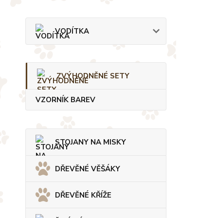
VODÍTKA
ZVÝHODNĚNÉ SETY
VZORNÍK BAREV
STOJANY NA MISKY
DŘEVĚNÉ VĚŠÁKY
DŘEVĚNÉ KŘÍŽE