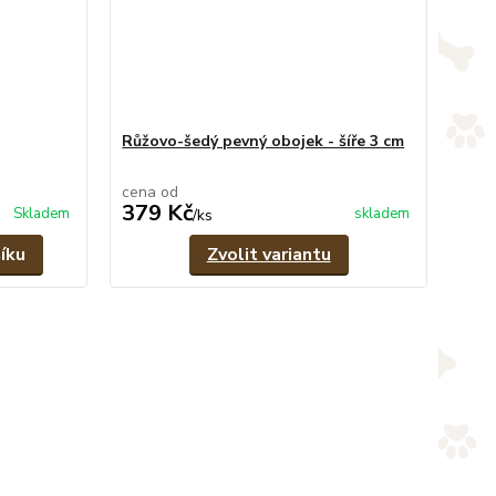
Růžovo-šedý pevný obojek - šíře 3 cm
cena od
379 Kč
Skladem
skladem
/
ks
íku
Zvolit variantu