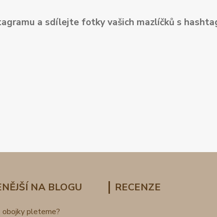
tagramu a sdílejte fotky vašich mazlíčků s hash
NĚJŠÍ NA BLOGU
RECENZE
o obojky pleteme?