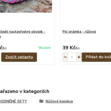
šedý nastavitelný obojek -
Psí známka - růžová
m
č
39 Kč
Skladem
/
ks
/
ks
Zvolit variantu
Přidat do koš
zařazeno v kategoriích
ODNĚNÉ SETY
Růžová kolekce