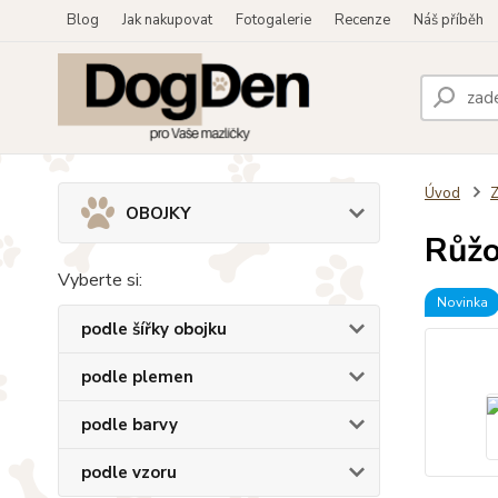
Blog
Jak nakupovat
Fotogalerie
Recenze
Náš příběh
Úvod
OBOJKY
Růžo
Vyberte si:
Novinka
podle šířky obojku
podle plemen
podle barvy
podle vzoru