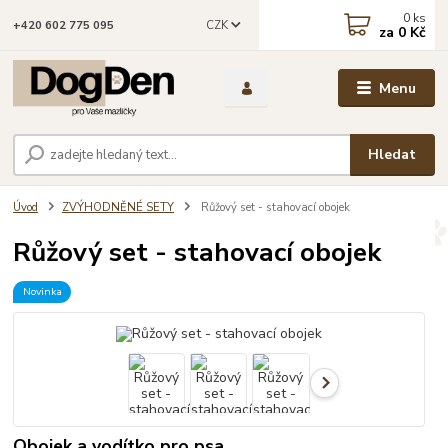
0
ks
CZK
+420 602 775 095
za
0 Kč
Menu
Hledat
Úvod
ZVÝHODNĚNÉ SETY
Růžový set - stahovací obojek
Růžový set - stahovací obojek
Novinka
Obojek a vodítko pro psa