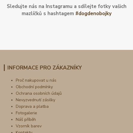
Sledujte nás na Instagramu a sdílejte fotky vašich
mazlíčků s hashtagem
#dogdenobojky
INFORMACE PRO ZÁKAZNÍKY
Proč nakupovat u nás
Obchodní podmínky
Ochrana osobních údajů
Nevyzvednutí zásilky
Doprava a platba
Fotogalerie
Náš příběh
Vzorník barev
Kontakty