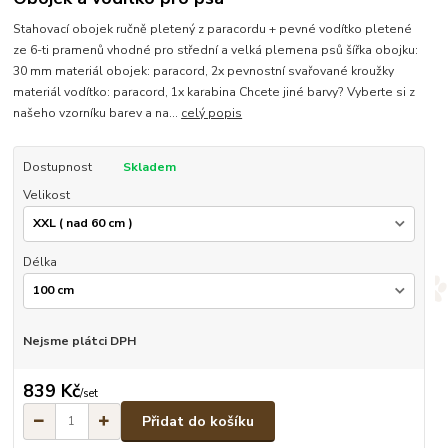
Stahovací obojek ručně pletený z paracordu + pevné vodítko pletené
ze 6-ti pramenů vhodné pro střední a velká plemena psů šířka obojku:
30 mm materiál obojek: paracord, 2x pevnostní svařované kroužky
materiál vodítko: paracord, 1x karabina Chcete jiné barvy? Vyberte si z
našeho vzorníku barev a na...
celý popis
Dostupnost
Skladem
Velikost
Délka
Nejsme plátci DPH
839 Kč
/
set
Přidat do košíku