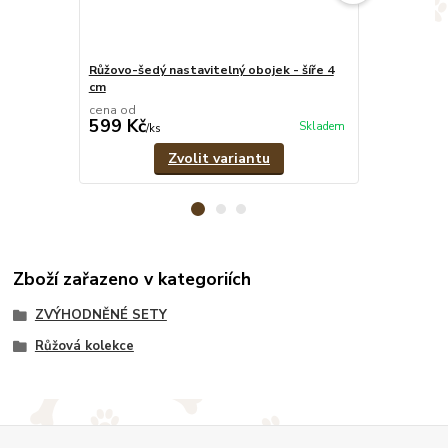
Růžovo-šedý nastavitelný obojek - šíře 4
Psí známka -
cm
cena od
599 Kč
39 Kč
Skladem
/
ks
/
ks
Zvolit variantu
Zboží zařazeno v kategoriích
ZVÝHODNĚNÉ SETY
Růžová kolekce