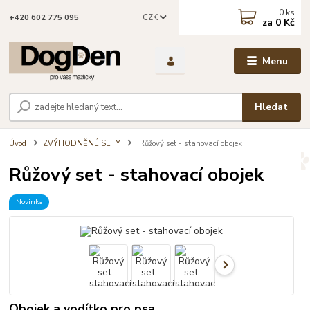
0
ks
CZK
+420 602 775 095
za
0 Kč
Menu
Hledat
Úvod
ZVÝHODNĚNÉ SETY
Růžový set - stahovací obojek
Růžový set - stahovací obojek
Novinka
Obojek a vodítko pro psa