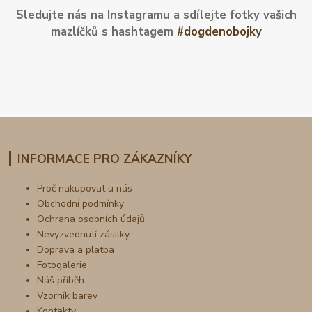
Sledujte nás na Instagramu a sdílejte fotky vašich
mazlíčků s hashtagem
#dogdenobojky
INFORMACE PRO ZÁKAZNÍKY
Proč nakupovat u nás
Obchodní podmínky
Ochrana osobních údajů
Nevyzvednutí zásilky
Doprava a platba
Fotogalerie
Náš příběh
Vzorník barev
Kontakty