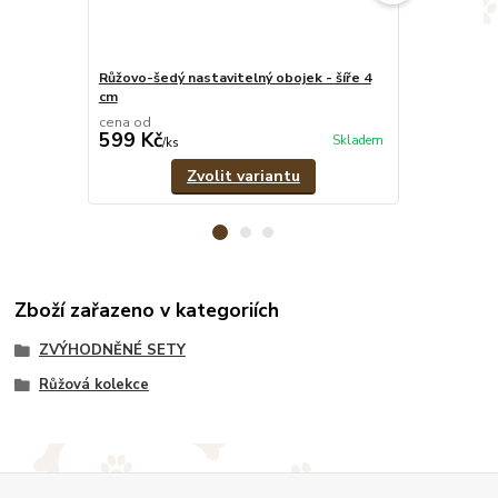
Růžovo-šedý nastavitelný obojek - šíře 4
Psí známka -
cm
cena od
599 Kč
39 Kč
Skladem
/
ks
/
ks
Zvolit variantu
Zboží zařazeno v kategoriích
ZVÝHODNĚNÉ SETY
Růžová kolekce