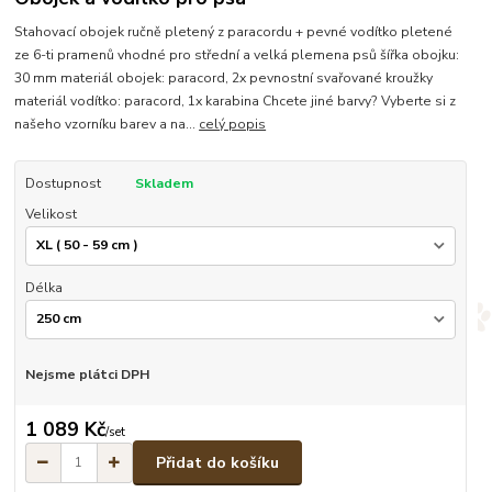
Stahovací obojek ručně pletený z paracordu + pevné vodítko pletené
ze 6-ti pramenů vhodné pro střední a velká plemena psů šířka obojku:
30 mm materiál obojek: paracord, 2x pevnostní svařované kroužky
materiál vodítko: paracord, 1x karabina Chcete jiné barvy? Vyberte si z
našeho vzorníku barev a na...
celý popis
Dostupnost
Skladem
Velikost
Délka
Nejsme plátci DPH
1 089 Kč
/
set
Přidat do košíku