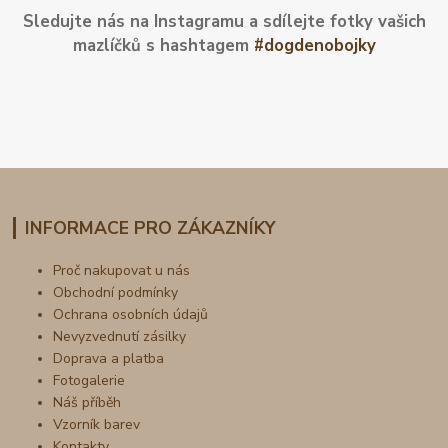
Sledujte nás na Instagramu a sdílejte fotky vašich
mazlíčků s hashtagem
#dogdenobojky
INFORMACE PRO ZÁKAZNÍKY
Proč nakupovat u nás
Obchodní podmínky
Ochrana osobních údajů
Nevyzvednutí zásilky
Doprava a platba
Fotogalerie
Náš příběh
Vzorník barev
Kontakty