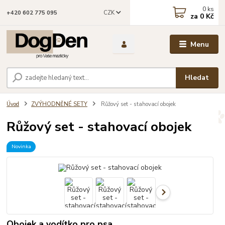
0
ks
CZK
+420 602 775 095
za
0 Kč
Menu
Hledat
Úvod
ZVÝHODNĚNÉ SETY
Růžový set - stahovací obojek
Růžový set - stahovací obojek
Novinka
Obojek a vodítko pro psa