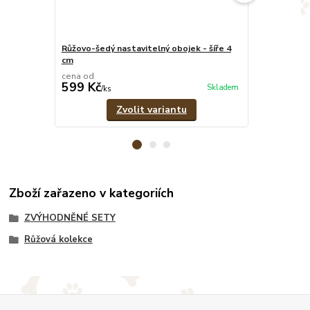
Růžovo-šedý nastavitelný obojek - šíře 4
Psí známka -
cm
cena od
599 Kč
39 Kč
Skladem
/
ks
/
ks
Zvolit variantu
Zboží zařazeno v kategoriích
ZVÝHODNĚNÉ SETY
Růžová kolekce