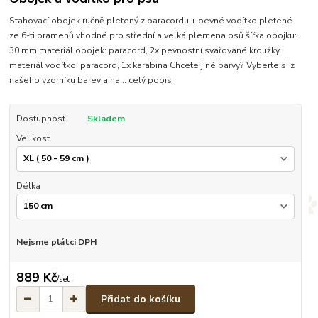
Stahovací obojek ručně pletený z paracordu + pevné vodítko pletené
ze 6-ti pramenů vhodné pro střední a velká plemena psů šířka obojku:
30 mm materiál obojek: paracord, 2x pevnostní svařované kroužky
materiál vodítko: paracord, 1x karabina Chcete jiné barvy? Vyberte si z
našeho vzorníku barev a na...
celý popis
Dostupnost
Skladem
Velikost
Délka
Nejsme plátci DPH
889 Kč
/
set
Přidat do košíku