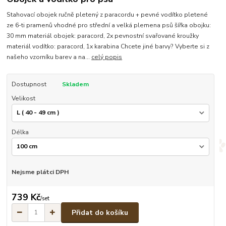
Stahovací obojek ručně pletený z paracordu + pevné vodítko pletené
ze 6-ti pramenů vhodné pro střední a velká plemena psů šířka obojku:
30 mm materiál obojek: paracord, 2x pevnostní svařované kroužky
materiál vodítko: paracord, 1x karabina Chcete jiné barvy? Vyberte si z
našeho vzorníku barev a na...
celý popis
Dostupnost
Skladem
Velikost
Délka
Nejsme plátci DPH
739 Kč
/
set
Přidat do košíku