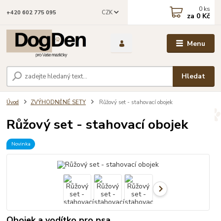
0
ks
CZK
+420 602 775 095
za
0 Kč
Menu
Hledat
Úvod
ZVÝHODNĚNÉ SETY
Růžový set - stahovací obojek
Růžový set - stahovací obojek
Novinka
Obojek a vodítko pro psa