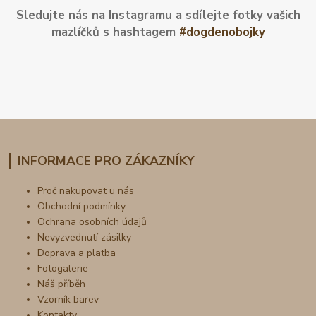
Sledujte nás na Instagramu a sdílejte fotky vašich
mazlíčků s hashtagem
#dogdenobojky
INFORMACE PRO ZÁKAZNÍKY
Proč nakupovat u nás
Obchodní podmínky
Ochrana osobních údajů
Nevyzvednutí zásilky
Doprava a platba
Fotogalerie
Náš příběh
Vzorník barev
Kontakty