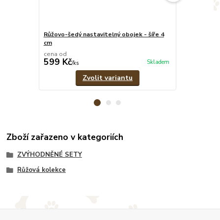
Růžovo-šedý nastavitelný obojek - šíře 4
Psí známka -
cm
cena od
599 Kč
39 Kč
Skladem
/
ks
/
ks
Zvolit variantu
Zboží zařazeno v kategoriích
ZVÝHODNĚNÉ SETY
Růžová kolekce