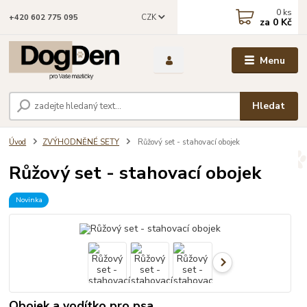
0
ks
CZK
+420 602 775 095
za
0 Kč
Menu
Hledat
Úvod
ZVÝHODNĚNÉ SETY
Růžový set - stahovací obojek
Růžový set - stahovací obojek
Novinka
Obojek a vodítko pro psa