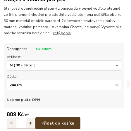
Stahovací obojek ručně pletený z paracordu + pevné vodítko pletené
ze 6-ti pramenů vhodné pro střední a velká plemena psů šířka obojku:
30 mm materiál obojek: paracord, 2x pevnostní svařované kroužky
materiál vodítko: paracord, 1x karabina Chcete jiné barvy? Vyberte si z
našeho vzorníku barev a na...
celý popis
Dostupnost
Skladem
Velikost
Délka
Nejsme plátci DPH
889 Kč
/
set
Přidat do košíku