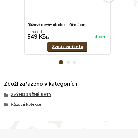
Růžový pevný obojek - šíře 4 cm
Růžovo-šedý 
cena od
cena od
549 Kč
379 Kč
skladem
/
ks
/
ks
Zvolit variantu
Zboží zařazeno v kategoriích
ZVÝHODNĚNÉ SETY
Růžová kolekce