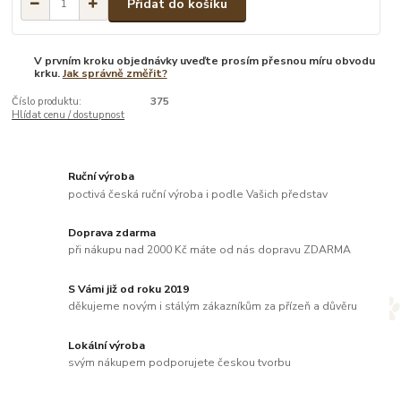
Přidat do košíku
V prvním kroku objednávky uveďte prosím přesnou míru obvodu
krku.
Jak správně změřit?
Číslo produktu:
375
Hlídat cenu / dostupnost
Ruční výroba
poctivá česká ruční výroba i podle Vašich představ
Doprava zdarma
při nákupu nad 2000 Kč máte od nás dopravu ZDARMA
S Vámi již od roku 2019
děkujeme novým i stálým zákazníkům za přízeň a důvěru
Lokální výroba
svým nákupem podporujete českou tvorbu