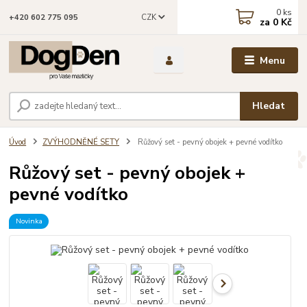
0
ks
CZK
+420 602 775 095
za
0 Kč
Menu
Hledat
Úvod
ZVÝHODNĚNÉ SETY
Růžový set - pevný obojek + pevné vodítko
Růžový set - pevný obojek +
pevné vodítko
Novinka