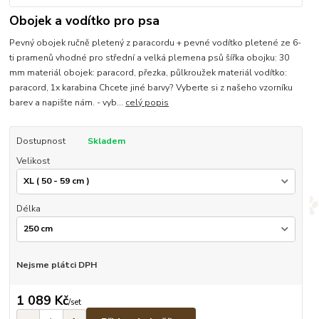
Obojek a vodítko pro psa
Pevný obojek ručně pletený z paracordu + pevné vodítko pletené ze 6-
ti pramenů vhodné pro střední a velká plemena psů šířka obojku: 30
mm materiál obojek: paracord, přezka, půlkroužek materiál vodítko:
paracord, 1x karabina Chcete jiné barvy? Vyberte si z našeho vzorníku
barev a napište nám. - vyb...
celý popis
Dostupnost
Skladem
Velikost
Délka
Nejsme plátci DPH
1 089 Kč
/
set