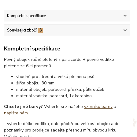
Kompletní specifikace
Související zboží
3
Kompletní specifikace
Pevný obojek ručně pletený z paracordu + pevné vodítko
pletené ze 6-ti pramenů
vhodné pro střední a velká plemena psů
šířka obojku: 30 mm
materiál obojek: paracord, přezka, půlkroužek
materiál vodítko: paracord, 1x karabina
Chcete jiné barvy?
Vyberte si z našeho
vzorníku barev
a
napište nám
.
- vyberte délku vodítka, dále přibližnou velikost obojku a do
poznámky pro prodejce zadejte přesnou míru obvodu krku
Vašeho pejska