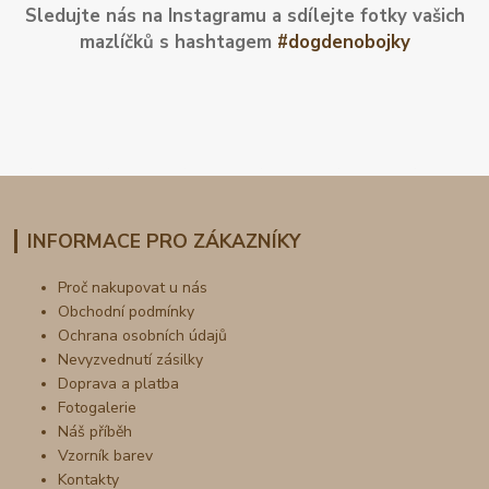
Sledujte nás na Instagramu a sdílejte fotky vašich
mazlíčků s hashtagem
#dogdenobojky
INFORMACE PRO ZÁKAZNÍKY
Proč nakupovat u nás
Obchodní podmínky
Ochrana osobních údajů
Nevyzvednutí zásilky
Doprava a platba
Fotogalerie
Náš příběh
Vzorník barev
Kontakty