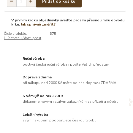
Přidat do košíku
V prvním kroku objednávky uveďte prosím přesnou míru obvodu
krku.
Jak správně změřit?
Číslo produktu:
375
Hlídat cenu / dostupnost
Ruční výroba
poctivá česká ruční výroba i podle Vašich představ
Doprava zdarma
při nákupu nad 2000 Kč máte od nás dopravu ZDARMA
S Vámi již od roku 2019
děkujeme novým i stálým zákazníkům za přízeň a důvěru
Lokální výroba
svým nákupem podporujete českou tvorbu