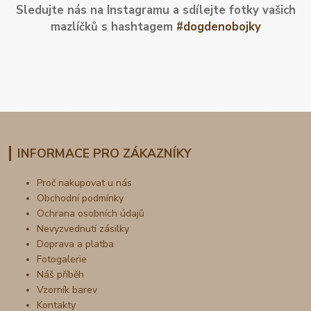
Sledujte nás na Instagramu a sdílejte fotky vašich
mazlíčků s hashtagem
#dogdenobojky
INFORMACE PRO ZÁKAZNÍKY
Proč nakupovat u nás
Obchodní podmínky
Ochrana osobních údajů
Nevyzvednutí zásilky
Doprava a platba
Fotogalerie
Náš příběh
Vzorník barev
Kontakty