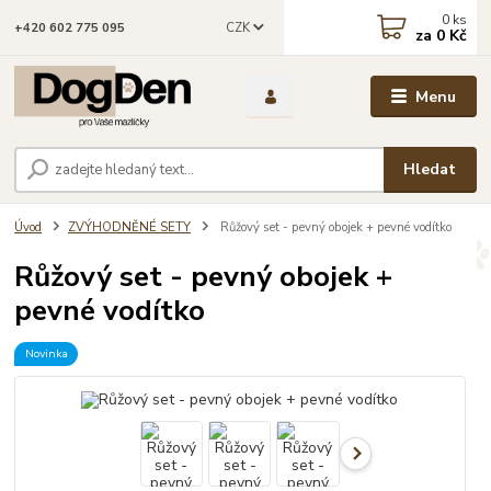
0
ks
CZK
+420 602 775 095
za
0 Kč
Menu
Hledat
Úvod
ZVÝHODNĚNÉ SETY
Růžový set - pevný obojek + pevné vodítko
Růžový set - pevný obojek +
pevné vodítko
Novinka