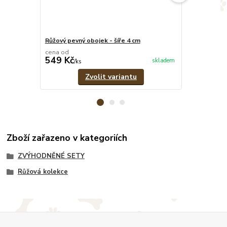
Růžový pevný obojek - šíře 4 cm
Růžovo-šedý 
cena od
cena od
549 Kč
379 Kč
skladem
/
ks
/
ks
Zvolit variantu
Zboží zařazeno v kategoriích
ZVÝHODNĚNÉ SETY
Růžová kolekce