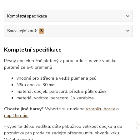
Kompletní specifikace
Související zboží
3
Kompletní specifikace
Pevný obojek ručně pletený z paracordu + pevné vodítko
pletené ze 6-ti pramenů
vhodné pro střední a velká plemena psů
šířka obojku: 30 mm
materiál obojek: paracord, přezka, půlkroužek
materiál vodítko: paracord, 1x karabina
Chcete jiné barvy?
Vyberte si z našeho
vzorníku barev
a
napište nám
.
- vyberte délku vodítka, dále přibližnou velikost obojku a do
poznámky pro prodejce zadejte přesnou míru obvodu krku
Vašeho pejska