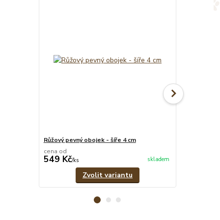
Růžový pevný obojek - šíře 4 cm
Růžovo-šedý 
cena od
cena od
549 Kč
379 Kč
skladem
/
ks
/
ks
Zvolit variantu