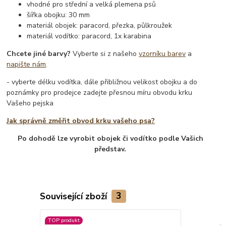
vhodné pro střední a velká plemena psů
šířka obojku: 30 mm
materiál obojek: paracord, přezka, půlkroužek
materiál vodítko: paracord, 1x karabina
Chcete jiné barvy?
Vyberte si z našeho
vzorníku barev
a
napište nám
.
- vyberte délku vodítka, dále přibližnou velikost obojku a do
poznámky pro prodejce zadejte přesnou míru obvodu krku
Vašeho pejska
Jak správně změřit obvod krku vašeho psa?
Po dohodě lze vyrobit obojek či vodítko podle Vašich
představ.
Související zboží
3
TOP produkt