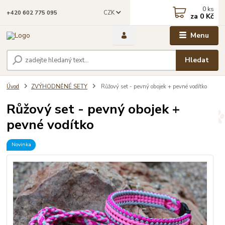
0
ks
CZK
+420 602 775 095
za
0 Kč
Menu
Hledat
Úvod
ZVÝHODNĚNÉ SETY
Růžový set - pevný obojek + pevné vodítko
Růžový set - pevný obojek +
pevné vodítko
Novinka