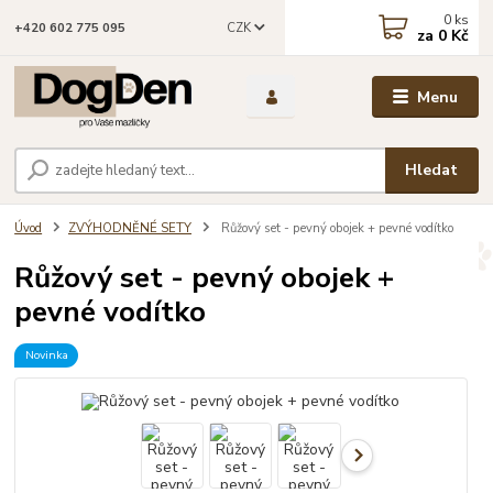
0
ks
CZK
+420 602 775 095
za
0 Kč
Menu
Hledat
Úvod
ZVÝHODNĚNÉ SETY
Růžový set - pevný obojek + pevné vodítko
Růžový set - pevný obojek +
pevné vodítko
Novinka