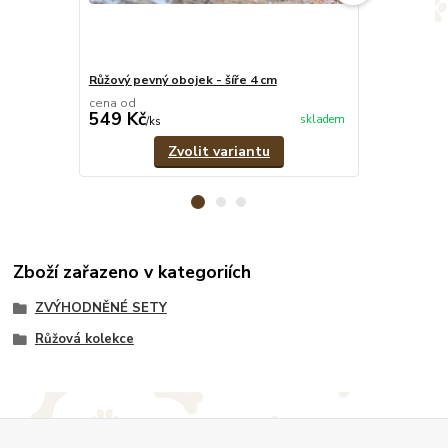
Růžový pevný obojek - šíře 4 cm
Růžovo-šedý 
cena od
cena od
549 Kč
379 Kč
skladem
/
ks
/
ks
Zvolit variantu
Zboží zařazeno v kategoriích
ZVÝHODNĚNÉ SETY
Růžová kolekce