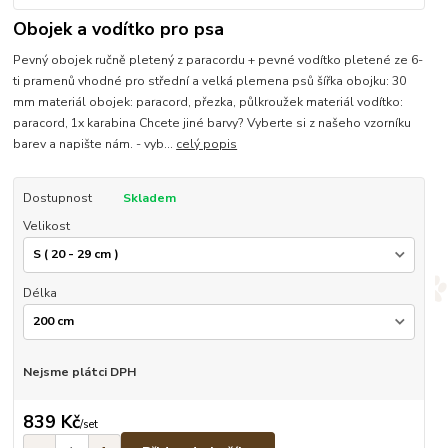
Obojek a vodítko pro psa
Pevný obojek ručně pletený z paracordu + pevné vodítko pletené ze 6-
ti pramenů vhodné pro střední a velká plemena psů šířka obojku: 30
mm materiál obojek: paracord, přezka, půlkroužek materiál vodítko:
paracord, 1x karabina Chcete jiné barvy? Vyberte si z našeho vzorníku
barev a napište nám. - vyb...
celý popis
Dostupnost
Skladem
Velikost
Délka
Nejsme plátci DPH
839 Kč
/
set