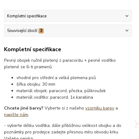
Kompletní specifikace
Související zboží
3
Kompletní specifikace
Pevný obojek ručně pletený z paracordu + pevné vodítko
pletené ze 6-ti pramenů
vhodné pro střední a velká plemena psů
šířka obojku: 30 mm
materiál obojek: paracord, přezka, půlkroužek
materiál vodítko: paracord, 1x karabina
Chcete jiné barvy?
Vyberte si z našeho
vzorníku barev
a
napište nám
.
- vyberte délku vodítka, dále přibližnou velikost obojku a do
poznámky pro prodejce zadejte přesnou míru obvodu krku
Vašeho pejska