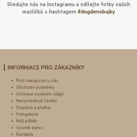
Sledujte nás na Instagramu a sdílejte fotky vašich
mazlíčků s hashtagem
#dogdenobojky
INFORMACE PRO ZÁKAZNÍKY
Proč nakupovat u nás
Obchodní podmínky
Ochrana osobních údajů
Nevyzvednutí zásilky
Doprava a platba
Fotogalerie
Náš příběh
Vzorník barev
Kontakty