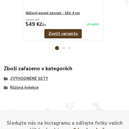
Růžový pevný obojek - šíře 4 cm
Růžovo-šedý 
cena od
cena od
549 Kč
379 Kč
skladem
/
ks
/
ks
Zvolit variantu
Zboží zařazeno v kategoriích
ZVÝHODNĚNÉ SETY
Růžová kolekce
Sledujte nás na Instagramu a sdílejte fotky vašich