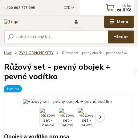
0
ks
CZK
+420 602 775 095
za
0 Kč
Menu
Hledat
Úvod
ZVÝHODNĚNÉ SETY
Růžový set - pevný obojek + pevné vodítko
Růžový set - pevný obojek +
pevné vodítko
Novinka
Obojek a vodítko pro psa