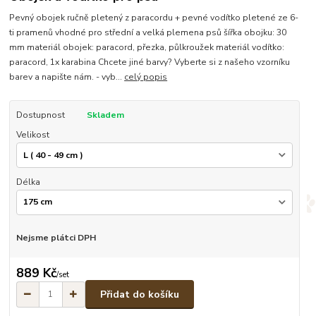
Pevný obojek ručně pletený z paracordu + pevné vodítko pletené ze 6-
ti pramenů vhodné pro střední a velká plemena psů šířka obojku: 30
mm materiál obojek: paracord, přezka, půlkroužek materiál vodítko:
paracord, 1x karabina Chcete jiné barvy? Vyberte si z našeho vzorníku
barev a napište nám. - vyb...
celý popis
Dostupnost
Skladem
Velikost
Délka
Nejsme plátci DPH
889 Kč
/
set
Přidat do košíku