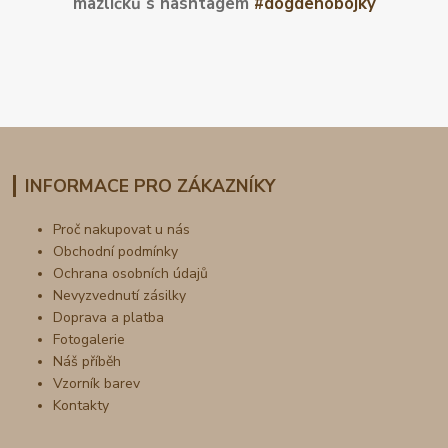
mazlíčků s hashtagem
#dogdenobojky
INFORMACE PRO ZÁKAZNÍKY
Proč nakupovat u nás
Obchodní podmínky
Ochrana osobních údajů
Nevyzvednutí zásilky
Doprava a platba
Fotogalerie
Náš příběh
Vzorník barev
Kontakty