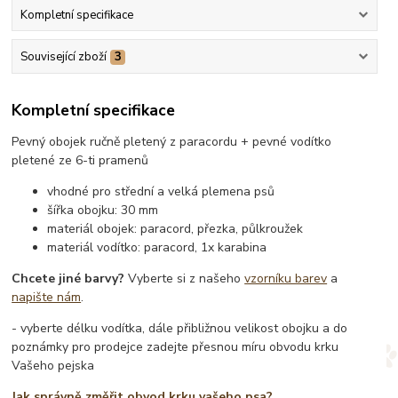
Kompletní specifikace
Související zboží
3
Kompletní specifikace
Pevný obojek ručně pletený z paracordu + pevné vodítko
pletené ze 6-ti pramenů
vhodné pro střední a velká plemena psů
šířka obojku: 30 mm
materiál obojek: paracord, přezka, půlkroužek
materiál vodítko: paracord, 1x karabina
Chcete jiné barvy?
Vyberte si z našeho
vzorníku barev
a
napište nám
.
- vyberte délku vodítka, dále přibližnou velikost obojku a do
poznámky pro prodejce zadejte přesnou míru obvodu krku
Vašeho pejska
Jak správně změřit obvod krku vašeho psa?