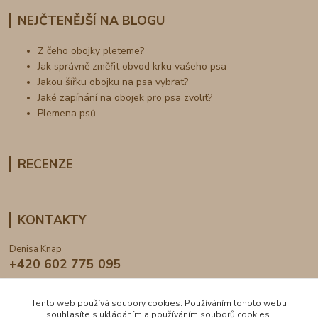
NEJČTENĚJŠÍ NA BLOGU
Z čeho obojky pleteme?
Jak správně změřit obvod krku vašeho psa
Jakou šířku obojku na psa vybrat?
Jaké zapínání na obojek pro psa zvolit?
Plemena psů
RECENZE
KONTAKTY
Denisa Knap
+420 602 775 095
info@dogden.cz
Tento web používá soubory cookies. Používáním tohoto webu
souhlasíte s ukládáním a používáním souborů cookies.