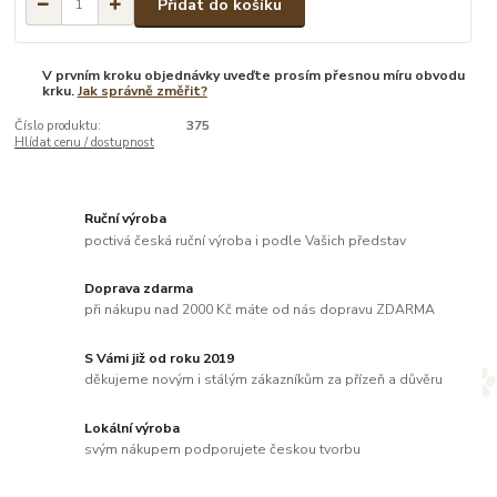
Přidat do košíku
V prvním kroku objednávky uveďte prosím přesnou míru obvodu
krku.
Jak správně změřit?
Číslo produktu:
375
Hlídat cenu / dostupnost
Ruční výroba
poctivá česká ruční výroba i podle Vašich představ
Doprava zdarma
při nákupu nad 2000 Kč máte od nás dopravu ZDARMA
S Vámi již od roku 2019
děkujeme novým i stálým zákazníkům za přízeň a důvěru
Lokální výroba
svým nákupem podporujete českou tvorbu