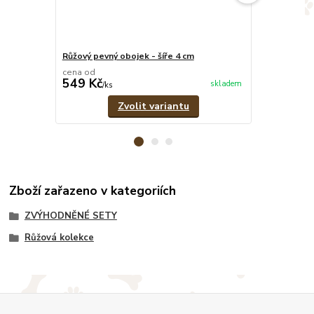
Růžový pevný obojek - šíře 4 cm
Růžovo-šedý 
cena od
cena od
549 Kč
379 Kč
skladem
/
ks
/
ks
Zvolit variantu
Zboží zařazeno v kategoriích
ZVÝHODNĚNÉ SETY
Růžová kolekce