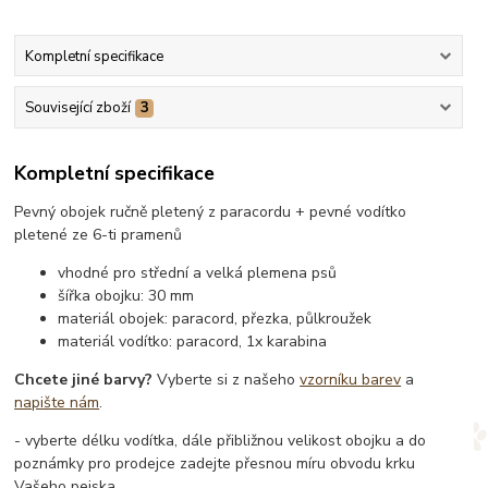
Kompletní specifikace
Související zboží
3
Kompletní specifikace
Pevný obojek ručně pletený z paracordu + pevné vodítko
pletené ze 6-ti pramenů
vhodné pro střední a velká plemena psů
šířka obojku: 30 mm
materiál obojek: paracord, přezka, půlkroužek
materiál vodítko: paracord, 1x karabina
Chcete jiné barvy?
Vyberte si z našeho
vzorníku barev
a
napište nám
.
- vyberte délku vodítka, dále přibližnou velikost obojku a do
poznámky pro prodejce zadejte přesnou míru obvodu krku
Vašeho pejska