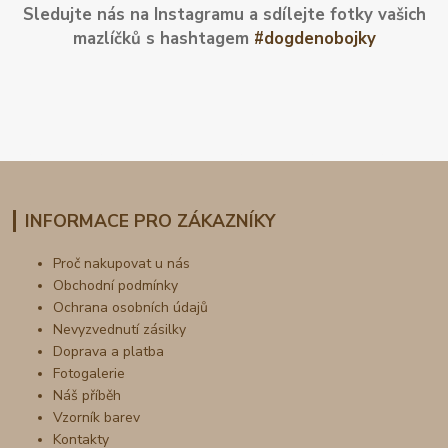
Sledujte nás na Instagramu a sdílejte fotky vašich
mazlíčků s hashtagem
#dogdenobojky
INFORMACE PRO ZÁKAZNÍKY
Proč nakupovat u nás
Obchodní podmínky
Ochrana osobních údajů
Nevyzvednutí zásilky
Doprava a platba
Fotogalerie
Náš příběh
Vzorník barev
Kontakty