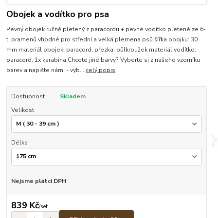
Obojek a vodítko pro psa
Pevný obojek ručně pletený z paracordu + pevné vodítko pletené ze 6-
ti pramenů vhodné pro střední a velká plemena psů šířka obojku: 30
mm materiál obojek: paracord, přezka, půlkroužek materiál vodítko:
paracord, 1x karabina Chcete jiné barvy? Vyberte si z našeho vzorníku
barev a napište nám. - vyb...
celý popis
Dostupnost
Skladem
Velikost
Délka
Nejsme plátci DPH
839 Kč
/
set