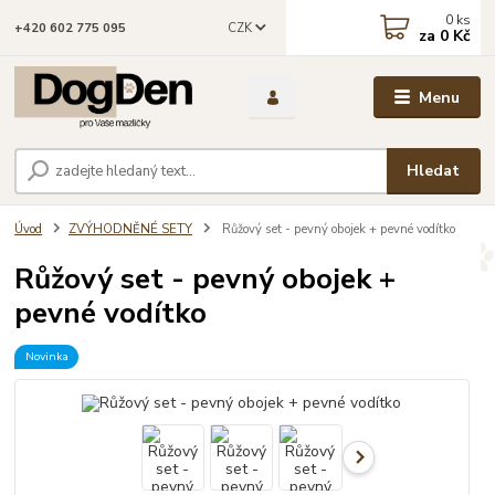
0
ks
CZK
+420 602 775 095
za
0 Kč
Menu
Hledat
Úvod
ZVÝHODNĚNÉ SETY
Růžový set - pevný obojek + pevné vodítko
Růžový set - pevný obojek +
pevné vodítko
Novinka