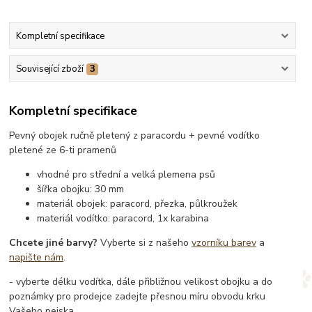
Kompletní specifikace
Související zboží
3
Kompletní specifikace
Pevný obojek ručně pletený z paracordu + pevné vodítko
pletené ze 6-ti pramenů
vhodné pro střední a velká plemena psů
šířka obojku: 30 mm
materiál obojek: paracord, přezka, půlkroužek
materiál vodítko: paracord, 1x karabina
Chcete jiné barvy?
Vyberte si z našeho
vzorníku barev
a
napište nám
.
- vyberte délku vodítka, dále přibližnou velikost obojku a do
poznámky pro prodejce zadejte přesnou míru obvodu krku
Vašeho pejska