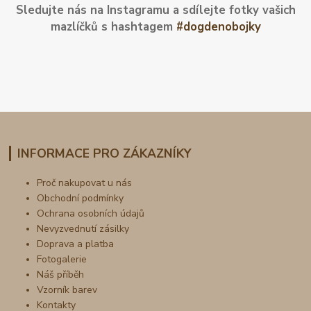
Sledujte nás na Instagramu a sdílejte fotky vašich
mazlíčků s hashtagem
#dogdenobojky
INFORMACE PRO ZÁKAZNÍKY
Proč nakupovat u nás
Obchodní podmínky
Ochrana osobních údajů
Nevyzvednutí zásilky
Doprava a platba
Fotogalerie
Náš příběh
Vzorník barev
Kontakty