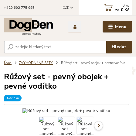
0
ks
CZK
+420 602 775 095
za
0 Kč
Menu
Hledat
Úvod
ZVÝHODNĚNÉ SETY
Růžový set - pevný obojek + pevné vodítko
Růžový set - pevný obojek +
pevné vodítko
Novinka