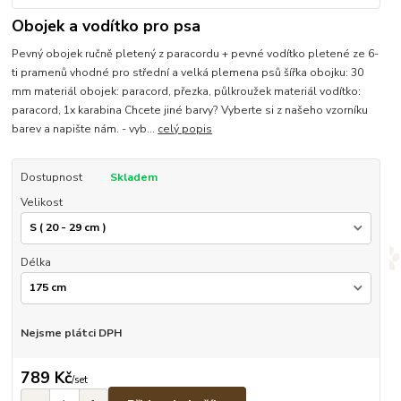
Obojek a vodítko pro psa
Pevný obojek ručně pletený z paracordu + pevné vodítko pletené ze 6-
ti pramenů vhodné pro střední a velká plemena psů šířka obojku: 30
mm materiál obojek: paracord, přezka, půlkroužek materiál vodítko:
paracord, 1x karabina Chcete jiné barvy? Vyberte si z našeho vzorníku
barev a napište nám. - vyb...
celý popis
Dostupnost
Skladem
Velikost
Délka
Nejsme plátci DPH
789 Kč
/
set