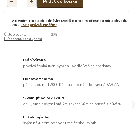
Přidat do košíku
V prvním kroku objednávky uveďte prosím přesnou míru obvodu
krku.
Jak správně změřit?
Číslo produktu:
375
Hlídat cenu / dostupnost
Ruční výroba
poctivá česká ruční výroba i podle Vašich představ
Doprava zdarma
při nákupu nad 2000 Kč máte od nás dopravu ZDARMA
S Vámi již od roku 2019
děkujeme novým i stálým zákazníkům za přízeň a důvěru
Lokální výroba
svým nákupem podporujete českou tvorbu