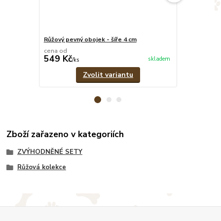
Růžový pevný obojek - šíře 4 cm
Růžovo-šedý 
cena od
cena od
549 Kč
379 Kč
skladem
/
ks
/
ks
Zvolit variantu
Zboží zařazeno v kategoriích
ZVÝHODNĚNÉ SETY
Růžová kolekce