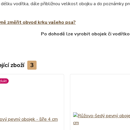
 délku vodítka, dále přibližnou velikost obojku a do poznámky 
vně změřit obvod krku vašeho psa?
Po dohodě lze vyrobit obojek či vodítko
jící zboží
3
dukt