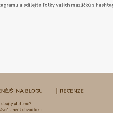
tagramu a sdílejte fotky vašich mazlíčků s hash
NĚJŠÍ NA BLOGU
RECENZE
o obojky pleteme?
rávně změřit obvod krku