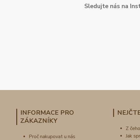
Sledujte nás na Ins
INFORMACE PRO
NEJČTE
ZÁKAZNÍKY
Z čeh
Jak sp
Proč nakupovat u nás