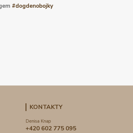
tagem
#dogdenobojky
KONTAKTY
Denisa Knap
+420 602 775 095