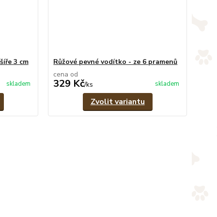
šíře 3 cm
Růžové pevné vodítko - ze 6 pramenů
cena od
329 Kč
skladem
skladem
/
ks
Zvolit variantu