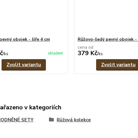
pevný obojek - šíře 4 cm
Růžovo-šedý pevný obojek - 
cena od
č
379 Kč
skladem
/
ks
/
ks
Zvolit variantu
Zvolit variantu
zařazeno v kategoriích
ODNĚNÉ SETY
Růžová kolekce