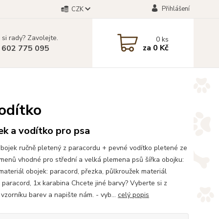
Přihlášení
CZK
 si rady? Zavolejte.
0
ks
za
0 Kč
 602 775 095
odítko
k a vodítko pro psa
bojek ručně pletený z paracordu + pevné vodítko pletené ze
amenů vhodné pro střední a velká plemena psů šířka obojku:
ateriál obojek: paracord, přezka, půlkroužek materiál
: paracord, 1x karabina Chcete jiné barvy? Vyberte si z
vzorníku barev a napište nám. - vyb...
celý popis