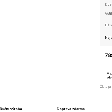
Dos
Veli
Dél
Nej
78
V 
ob
Číslo pr
Ruční výroba
Doprava zdarma