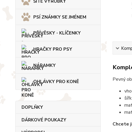
ŠITÉ VÝROBKY
PSÍ ZNÁMKY SE JMÉNEM
PŘÍVĚSKY - KLÍČENKY
Kompl
HRAČKY PRO PSY
NÁRAMKY
Komple
Pevný ob
OHLÁVKY PRO KONĚ
vho
šíř
mat
DOPLŇKY
mat
DÁRKOVÉ POUKAZY
Chcete j