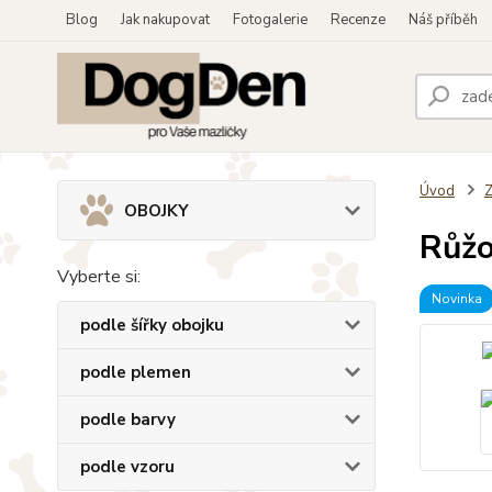
Blog
Jak nakupovat
Fotogalerie
Recenze
Náš příběh
Úvod
OBOJKY
Růžo
Vyberte si:
Novinka
podle šířky obojku
podle plemen
podle barvy
podle vzoru