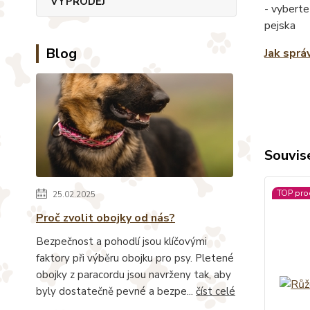
VÝPRODEJ
- vyberte
pejska
Blog
Jak sprá
Souvise
TOP pro
25.02.2025
Proč zvolit obojky od nás?
Bezpečnost a pohodlí jsou klíčovými
faktory při výběru obojku pro psy. Pletené
obojky z paracordu jsou navrženy tak, aby
byly dostatečně pevné a bezpe...
číst celé