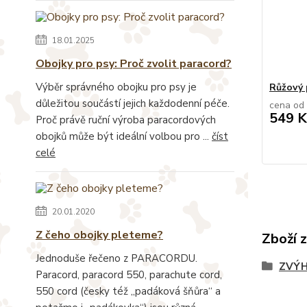
18.01.2025
Obojky pro psy: Proč zvolit paracord?
Výběr správného obojku pro psy je
Růžový 
důležitou součástí jejich každodenní péče.
cena od
549 K
Proč právě ruční výroba paracordových
obojků může být ideální volbou pro ...
číst
celé
20.01.2020
Z čeho obojky pleteme?
Zboží 
Jednoduše řečeno z PARACORDU.
ZVÝH
Paracord, paracord 550, parachute cord,
550 cord (česky též „padáková šňůra“ a