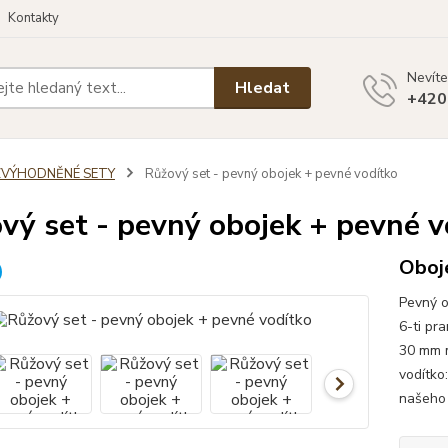
Kontakty
Nevíte
Hledat
+420
ZVÝHODNĚNÉ SETY
Růžový set - pevný obojek + pevné vodítko
vý set - pevný obojek + pevné v
Oboje
Pevný o
6-ti pr
30 mm m
vodítko
našeho 