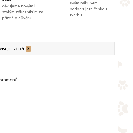
svým nákupem
děkujeme novým i
podporujete českou
stálým zákazníkům za
tvorbu
přízeň a důvěru
isející zboží
3
i pramenů