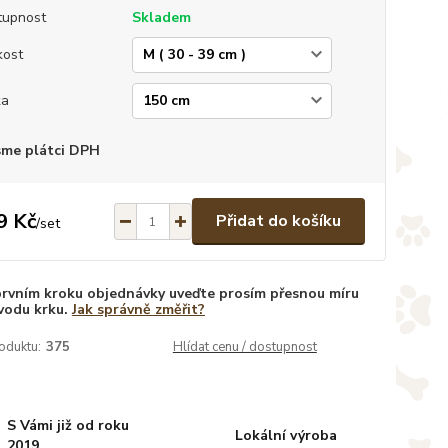
tupnost
Skladem
kost
ka
sme plátci DPH
9 Kč
Přidat do košíku
/
set
prvním kroku objednávky uveďte prosím přesnou míru
vodu krku.
Jak správně změřit?
oduktu:
375
Hlídat cenu / dostupnost
S Vámi již od roku
Lokální výroba
2019