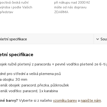
poctivá česká ruční
při nákupu nad 2000 Kč
výroba i podle Vašich
máte od nás dopravu
představ
ZDARMA
etní specifikace
Souv
tní specifikace
ojek ručně pletený z paracordu + pevné vodítko pletené ze 6-t
dné pro střední a velká plemena psů
ka obojku: 30 mm
eriál obojek: paracord, přezka, půlkroužek
eriál vodítko: paracord, 1x karabina
iné barvy?
Vyberte si z našeho
vzorníku barev
a
napište nám
.