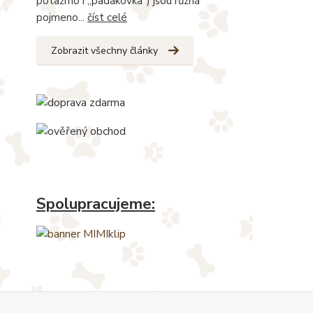
potažmo i „padákovka“) jsou různá
pojmeno...
číst celé
Zobrazit všechny články
Spolupracujeme: