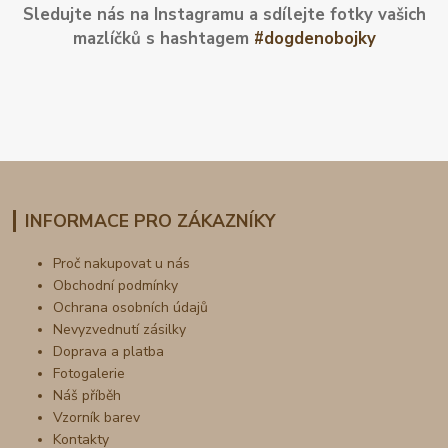
Sledujte nás na Instagramu a sdílejte fotky vašich
mazlíčků s hashtagem
#dogdenobojky
INFORMACE PRO ZÁKAZNÍKY
Proč nakupovat u nás
Obchodní podmínky
Ochrana osobních údajů
Nevyzvednutí zásilky
Doprava a platba
Fotogalerie
Náš příběh
Vzorník barev
Kontakty