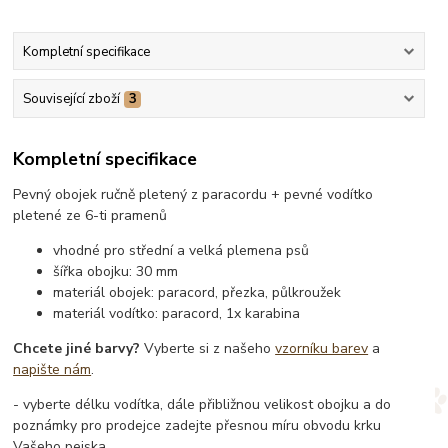
Kompletní specifikace
Související zboží
3
Kompletní specifikace
Pevný obojek ručně pletený z paracordu + pevné vodítko
pletené ze 6-ti pramenů
vhodné pro střední a velká plemena psů
šířka obojku: 30 mm
materiál obojek: paracord, přezka, půlkroužek
materiál vodítko: paracord, 1x karabina
Chcete jiné barvy?
Vyberte si z našeho
vzorníku barev
a
napište nám
.
- vyberte délku vodítka, dále přibližnou velikost obojku a do
poznámky pro prodejce zadejte přesnou míru obvodu krku
Vašeho pejska