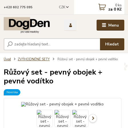
0
ks
CZK
+420 602 775 095
za
0 Kč
Menu
Hledat
Úvod
ZVÝHODNĚNÉ SETY
Růžový set - pevný obojek + pevné vodítko
Růžový set - pevný obojek +
pevné vodítko
Novinka