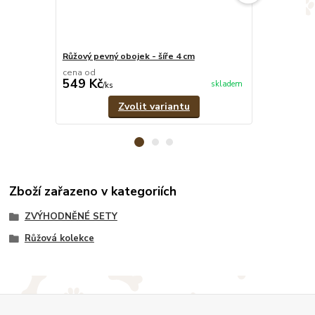
Růžový pevný obojek - šíře 4 cm
Růžovo-šedý 
cena od
cena od
549 Kč
379 Kč
skladem
/
ks
/
ks
Zvolit variantu
Zboží zařazeno v kategoriích
ZVÝHODNĚNÉ SETY
Růžová kolekce