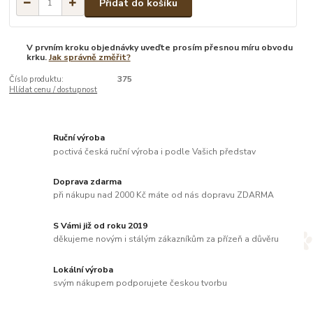
Přidat do košíku
V prvním kroku objednávky uveďte prosím přesnou míru obvodu
krku.
Jak správně změřit?
Číslo produktu:
375
Hlídat cenu / dostupnost
Ruční výroba
poctivá česká ruční výroba i podle Vašich představ
Doprava zdarma
při nákupu nad 2000 Kč máte od nás dopravu ZDARMA
S Vámi již od roku 2019
děkujeme novým i stálým zákazníkům za přízeň a důvěru
Lokální výroba
svým nákupem podporujete českou tvorbu