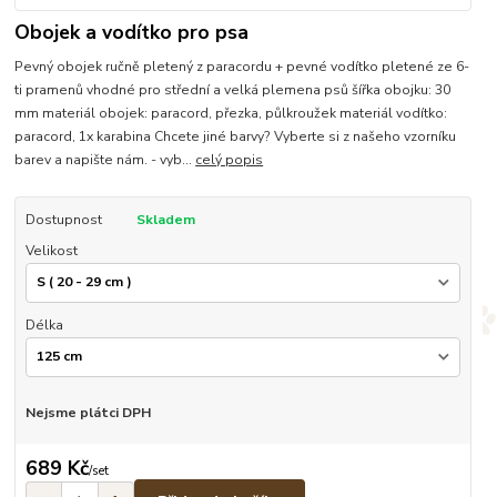
Obojek a vodítko pro psa
Pevný obojek ručně pletený z paracordu + pevné vodítko pletené ze 6-
ti pramenů vhodné pro střední a velká plemena psů šířka obojku: 30
mm materiál obojek: paracord, přezka, půlkroužek materiál vodítko:
paracord, 1x karabina Chcete jiné barvy? Vyberte si z našeho vzorníku
barev a napište nám. - vyb...
celý popis
Dostupnost
Skladem
Velikost
Délka
Nejsme plátci DPH
689 Kč
/
set