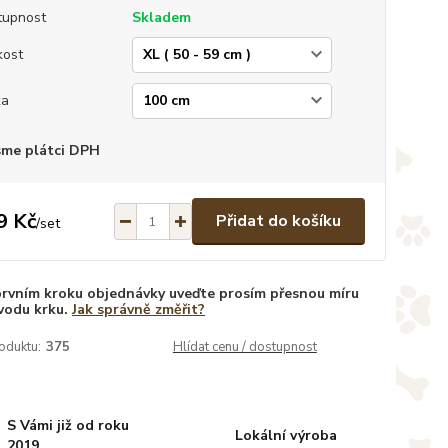
tupnost
Skladem
kost
ka
sme plátci DPH
9 Kč
Přidat do košíku
/
set
prvním kroku objednávky uveďte prosím přesnou míru
vodu krku.
Jak správně změřit?
oduktu:
375
Hlídat cenu / dostupnost
S Vámi již od roku
Lokální výroba
2019