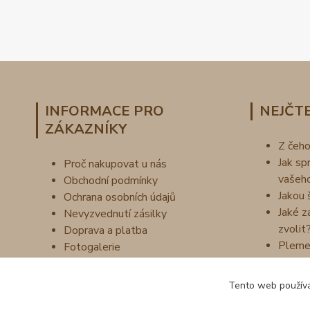
INFORMACE PRO
NEJČTE
ZÁKAZNÍKY
Z čeh
Jak sp
Proč nakupovat u nás
vašeh
Obchodní podmínky
Jakou 
Ochrana osobních údajů
Jaké z
Nevyzvednutí zásilky
zvolit
Doprava a platba
Pleme
Fotogalerie
Náš příběh
Vzorník barev
Tento web používá
Kontakty