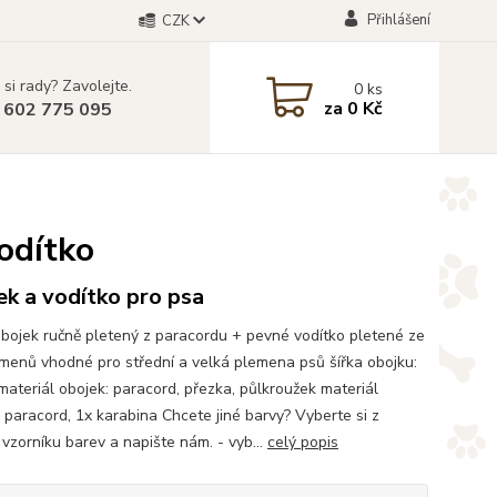
Přihlášení
CZK
 si rady? Zavolejte.
0
ks
za
0 Kč
 602 775 095
odítko
k a vodítko pro psa
bojek ručně pletený z paracordu + pevné vodítko pletené ze
amenů vhodné pro střední a velká plemena psů šířka obojku:
ateriál obojek: paracord, přezka, půlkroužek materiál
: paracord, 1x karabina Chcete jiné barvy? Vyberte si z
vzorníku barev a napište nám. - vyb...
celý popis