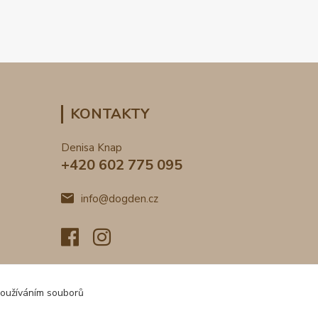
KONTAKTY
Denisa Knap
+420 602 775 095
info@dogden.cz
používáním souborů