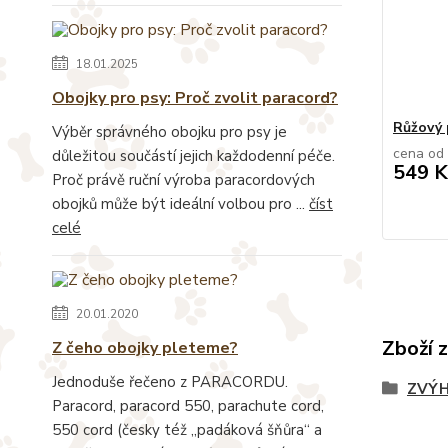
18.01.2025
Obojky pro psy: Proč zvolit paracord?
Růžový 
Výběr správného obojku pro psy je
cena od
důležitou součástí jejich každodenní péče.
549 K
Proč právě ruční výroba paracordových
obojků může být ideální volbou pro ...
číst
celé
20.01.2020
Zboží 
Z čeho obojky pleteme?
Jednoduše řečeno z PARACORDU.
ZVÝH
Paracord, paracord 550, parachute cord,
550 cord (česky též „padáková šňůra“ a