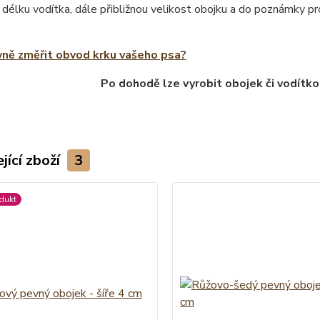
 délku vodítka, dále přibližnou velikost obojku a do poznámky 
vně změřit obvod krku vašeho psa?
Po dohodě lze vyrobit obojek či vodítko
jící zboží
3
dukt