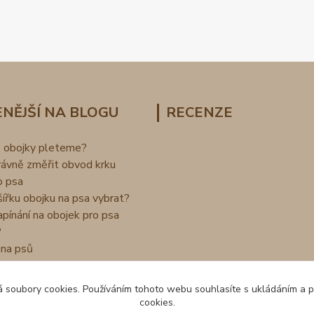
NĚJŠÍ NA BLOGU
RECENZE
o obojky pleteme?
rávně změřit obvod krku
o psa
šířku obojku na psa vybrat?
apínání na obojek pro psa
?
na psů
 soubory cookies. Používáním tohoto webu souhlasíte s ukládáním a 
cookies.