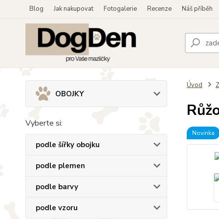
Blog
Jak nakupovat
Fotogalerie
Recenze
Náš příběh
Úvod
OBOJKY
Růžo
Vyberte si:
Novinka
podle šířky obojku
podle plemen
podle barvy
podle vzoru