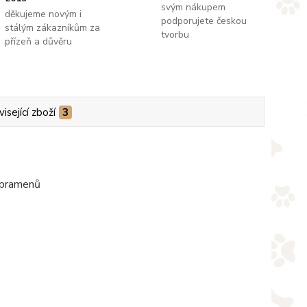
svým nákupem
děkujeme novým i
podporujete českou
stálým zákazníkům za
tvorbu
přízeň a důvěru
isející zboží
3
i pramenů