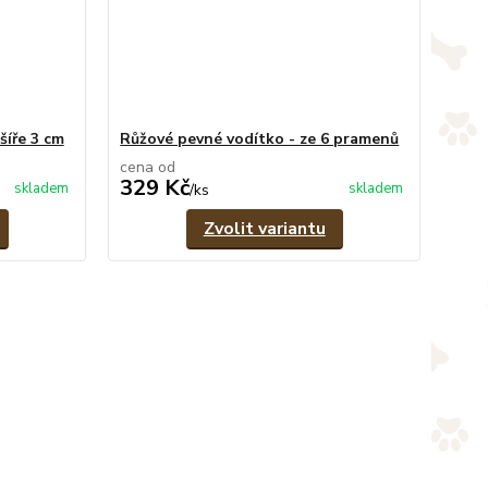
šíře 3 cm
Růžové pevné vodítko - ze 6 pramenů
cena od
329 Kč
skladem
skladem
/
ks
Zvolit variantu