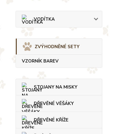
VODÍTKA
ZVÝHODNĚNÉ SETY
VZORNÍK BAREV
STOJANY NA MISKY
DŘEVĚNÉ VĚŠÁKY
DŘEVĚNÉ KŘÍŽE