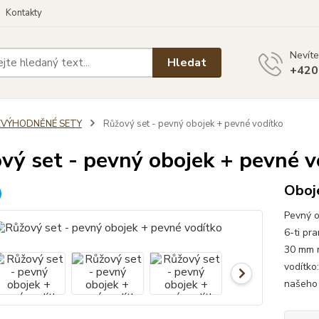
Kontakty
Nevíte
Hledat
+420
ZVÝHODNĚNÉ SETY
Růžový set - pevný obojek + pevné vodítko
vý set - pevný obojek + pevné v
Oboje
Pevný o
6-ti pr
30 mm m
vodítko
našeho 