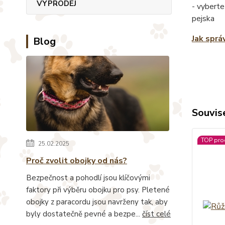
VÝPRODEJ
- vyberte
pejska
Jak sprá
Blog
Souvise
TOP pro
25.02.2025
Proč zvolit obojky od nás?
Bezpečnost a pohodlí jsou klíčovými
faktory při výběru obojku pro psy. Pletené
obojky z paracordu jsou navrženy tak, aby
byly dostatečně pevné a bezpe...
číst celé