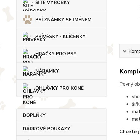
ŠITÉ VÝROBKY
PSÍ ZNÁMKY SE JMÉNEM
PŘÍVĚSKY - KLÍČENKY
Kompl
HRAČKY PRO PSY
Komple
NÁRAMKY
Pevný ob
OHLÁVKY PRO KONĚ
vho
šíř
mat
DOPLŇKY
mat
DÁRKOVÉ POUKAZY
Chcete j