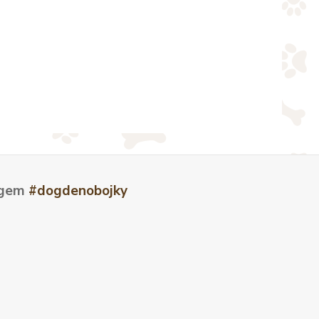
tagem
#dogdenobojky