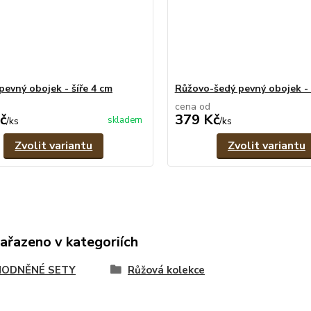
pevný obojek - šíře 4 cm
Růžovo-šedý pevný obojek - 
cena od
č
379 Kč
skladem
/
ks
/
ks
Zvolit variantu
Zvolit variantu
zařazeno v kategoriích
ODNĚNÉ SETY
Růžová kolekce