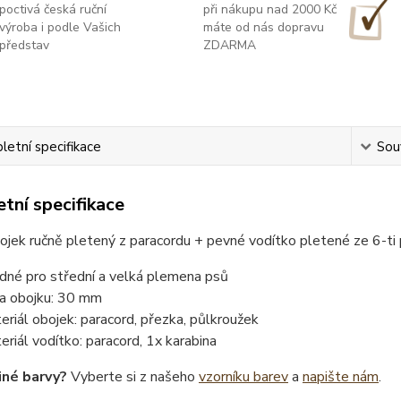
poctivá česká ruční
při nákupu nad 2000 Kč
výroba i podle Vašich
máte od nás dopravu
představ
ZDARMA
etní specifikace
Souv
tní specifikace
ojek ručně pletený z paracordu + pevné vodítko pletené ze 6-t
dné pro střední a velká plemena psů
ka obojku: 30 mm
eriál obojek: paracord, přezka, půlkroužek
eriál vodítko: paracord, 1x karabina
iné barvy?
Vyberte si z našeho
vzorníku barev
a
napište nám
.