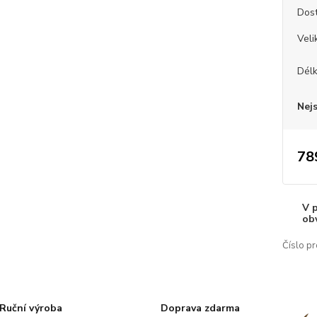
Dos
Veli
Dél
Nej
78
V 
ob
Číslo pr
Ruční výroba
Doprava zdarma