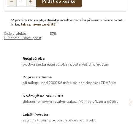
Přidat do košíku
V prvním kroku objednávky uveďte prosím přesnou míru obvodu
krku.
Jak správně změřit?
Číslo produktu:
375
Hlídat cenu / dostupnost
Ruční výroba
poctivá česká ruční výroba i podle Vašich představ
Doprava zdarma
při nákupu nad 2000 Kč máte od nás dopravu ZDARMA
S Vámi již od roku 2019
děkujeme novým i stálým zákazníkům za přízeň a důvěru
Lokální výroba
svým nákupem podporujete českou tvorbu