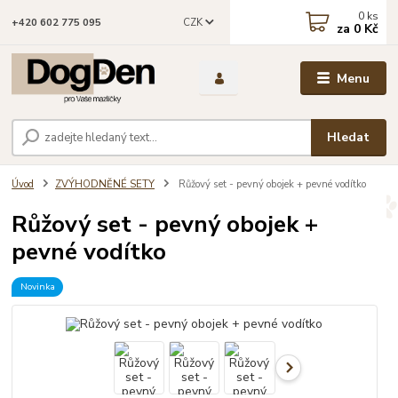
0
ks
CZK
+420 602 775 095
za
0 Kč
Menu
Hledat
Úvod
ZVÝHODNĚNÉ SETY
Růžový set - pevný obojek + pevné vodítko
Růžový set - pevný obojek +
pevné vodítko
Novinka