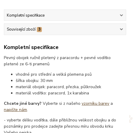
Kompletní specifikace
Související zboží
3
Kompletní specifikace
Pevný obojek ručně pletený z paracordu + pevné vodítko
pletené ze 6-ti pramenů
vhodné pro střední a velká plemena psů
šířka obojku: 30 mm
materiál obojek: paracord, přezka, půlkroužek
materiál vodítko: paracord, 1x karabina
Chcete jiné barvy?
Vyberte si z našeho
vzorníku barev
a
napište nám
.
- vyberte délku vodítka, dále přibližnou velikost obojku a do
poznámky pro prodejce zadejte přesnou míru obvodu krku
Vašeho pejska