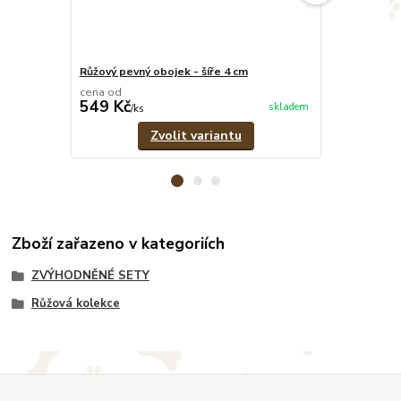
Růžový pevný obojek - šíře 4 cm
Růžovo-šedý 
cena od
cena od
549 Kč
379 Kč
skladem
/
ks
/
ks
Zvolit variantu
Zboží zařazeno v kategoriích
ZVÝHODNĚNÉ SETY
Růžová kolekce