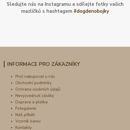
Sledujte nás na Instagramu a sdílejte fotky vašich
mazlíčků s hashtagem
#dogdenobojky
INFORMACE PRO ZÁKAZNÍKY
Proč nakupovat u nás
Obchodní podmínky
Ochrana osobních údajů
Nevyzvednutí zásilky
Doprava a platba
Fotogalerie
Náš příběh
Vzorník barev
Kontakty