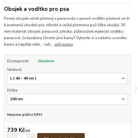
Obojek a vodítko pro psa
Pevný obojek ručně pletený z paracordu + pevné vodítko pletené ze 6-
ti pramenů vhodné pro střední a velká plemena psů šířka obojku: 30
mm materiál obojek: paracord, přezka, půlkroužek materiál vodítko:
paracord, 1x karabina Chcete jiné barvy? Vyberte si z našeho vzorníku
barev a napište nám. - vyb...
celý popis
Dostupnost
Skladem
Velikost
Délka
Nejsme plátci DPH
739 Kč
/
set