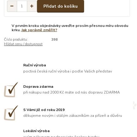
Přidat do košíku
V prvním kroku objednávky uveďte prosím přesnou míru obvodu
krku.
Jak správně změřit?
Číslo produktu:
398
Hlídat cenu / dostupnost
Ruční výroba
poctivá česká ruční výroba i podle Vašich představ
Doprava zdarma
při nákupu nad 2000 Kč máte od nás dopravu ZDARMA
S Vámi již od roku 2019
děkujeme novým i stálým zákazníkům za přízeň a důvěru
Lokální výroba
svým nákupem podporujete českou tvorbu