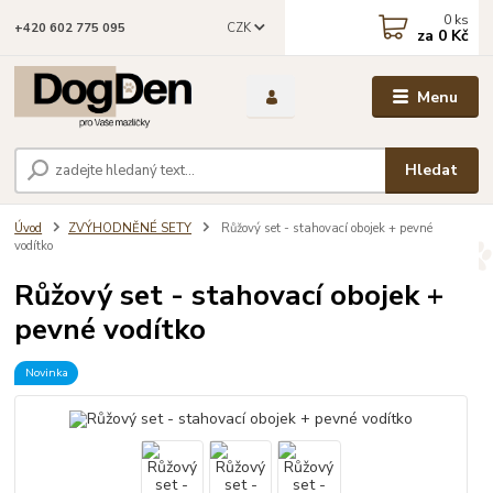
0
ks
CZK
+420 602 775 095
za
0 Kč
Menu
Hledat
Úvod
ZVÝHODNĚNÉ SETY
Růžový set - stahovací obojek + pevné
vodítko
Růžový set - stahovací obojek +
pevné vodítko
Novinka