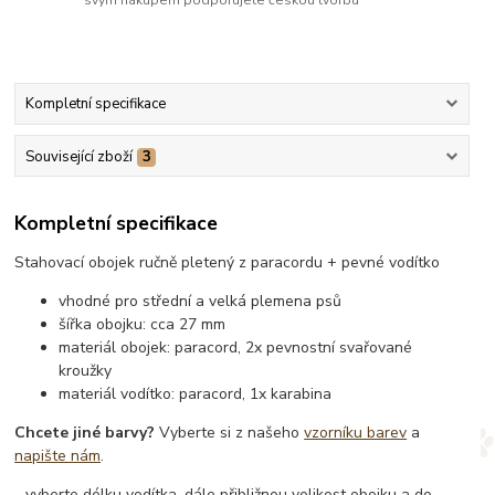
Kompletní specifikace
Související zboží
3
Kompletní specifikace
Stahovací obojek ručně pletený z paracordu + pevné vodítko
vhodné pro střední a velká plemena psů
šířka obojku: cca 27 mm
materiál obojek: paracord, 2x pevnostní svařované
kroužky
materiál vodítko: paracord, 1x karabina
Chcete jiné barvy?
Vyberte si z našeho
vzorníku barev
a
napište nám
.
- vyberte délku vodítka, dále přibližnou velikost obojku a do