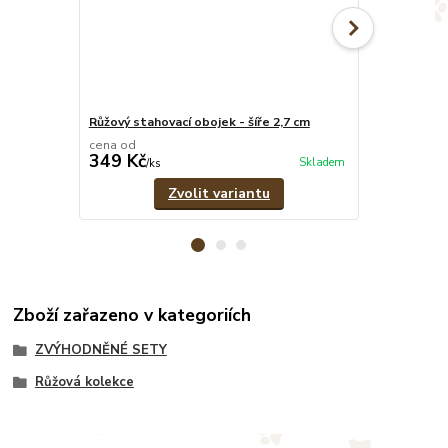
Růžový stahovací obojek - šíře 2,7 cm
Růžové pevné
cena od
cena od
349 Kč
329 Kč
Skladem
/
ks
/
ks
Zvolit variantu
Zboží zařazeno v kategoriích
ZVÝHODNĚNÉ SETY
Růžová kolekce