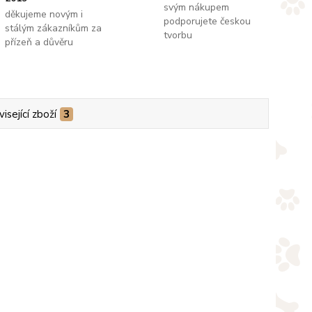
svým nákupem
děkujeme novým i
podporujete českou
stálým zákazníkům za
tvorbu
přízeň a důvěru
isející zboží
3