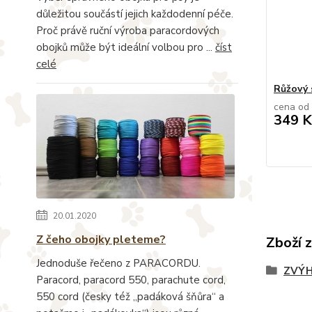
důležitou součástí jejich každodenní péče.
Proč právě ruční výroba paracordových
obojků může být ideální volbou pro ...
číst
celé
Růžový 
cena od
349 K
20.01.2020
Z čeho obojky pleteme?
Zboží 
Jednoduše řečeno z PARACORDU.
ZVÝH
Paracord, paracord 550, parachute cord,
550 cord (česky též „padáková šňůra“ a