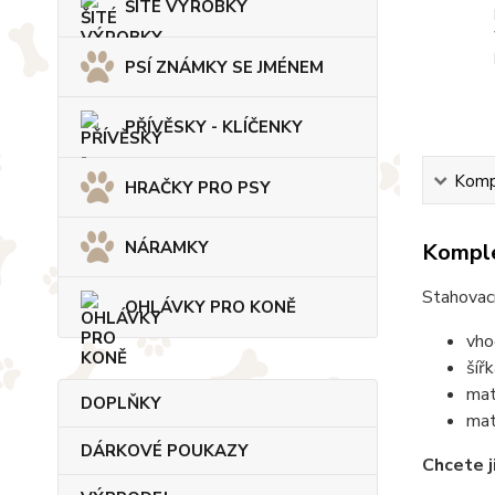
ŠITÉ VÝROBKY
PSÍ ZNÁMKY SE JMÉNEM
PŘÍVĚSKY - KLÍČENKY
Kompl
HRAČKY PRO PSY
NÁRAMKY
Komple
Stahovací
OHLÁVKY PRO KONĚ
vho
šíř
mat
DOPLŇKY
mat
DÁRKOVÉ POUKAZY
Chcete j