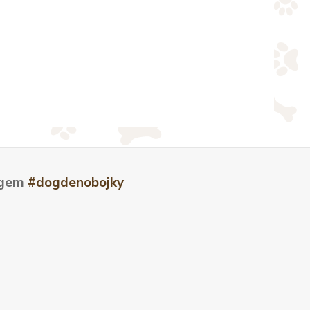
tagem
#dogdenobojky