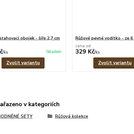
stahovací obojek - šíře 2,7 cm
Růžové pevné vodítko - ze 
cena od
č
329 Kč
Skladem
/
ks
/
ks
Zvolit variantu
Zvolit variantu
zařazeno v kategoriích
ODNĚNÉ SETY
Růžová kolekce