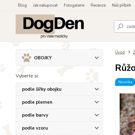
Blog
Jak nakupovat
Fotogalerie
Recenze
Náš příběh
Úvod
OBOJKY
Růžo
Vyberte si:
Novinka
podle šířky obojku
podle plemen
podle barvy
podle vzoru