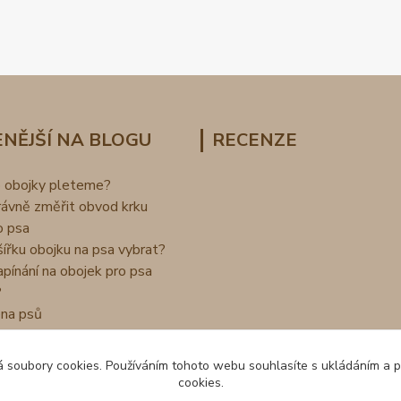
NĚJŠÍ NA BLOGU
RECENZE
o obojky pleteme?
rávně změřit obvod krku
o psa
šířku obojku na psa vybrat?
apínání na obojek pro psa
?
na psů
 soubory cookies. Používáním tohoto webu souhlasíte s ukládáním a 
cookies.