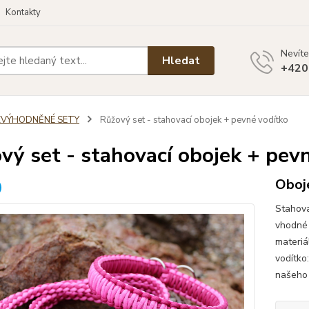
Kontakty
Nevíte
Hledat
+420
ZVÝHODNĚNÉ SETY
Růžový set - stahovací obojek + pevné vodítko
vý set - stahovací obojek + pev
Oboje
Stahova
vhodné 
materiá
vodítko
našeho 