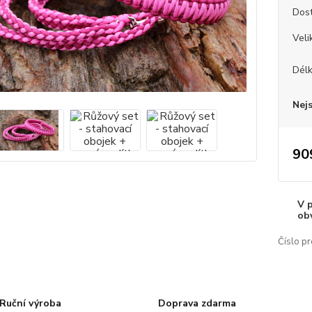
Dos
Veli
Dél
Nej
90
V 
ob
Číslo pr
Ruční výroba
Doprava zdarma