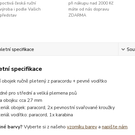
poctivá česká ruční
při nákupu nad 2000 Kč
výroba i podle Vašich
máte od nás dopravu
představ
ZDARMA
etní specifikace
Souv
tní specifikace
 obojek ručně pletený z paracordu + pevné vodítko
dné pro střední a velká plemena psů
ka obojku: cca 27 mm
eriál obojek: paracord, 2x pevnostní svařované kroužky
eriál vodítko: paracord, 1x karabina
iné barvy?
Vyberte si z našeho
vzorníku barev
a
napište nám
.