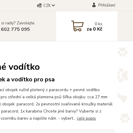
Přihlášení
CZK
 si rady? Zavolejte.
0
ks
za
0 Kč
 602 775 095
né vodítko
k a vodítko pro psa
cí obojek ručně pletený z paracordu + pevné vodítko
pro střední a velká plemena psů šířka obojku: cca 27 mm
l obojek: paracord, 2x pevnostní svařované kroužky materiál
: paracord, 1x karabina Chcete jiné barvy? Vyberte si z
vzorníku barev a napište nám. - vybert...
celý popis