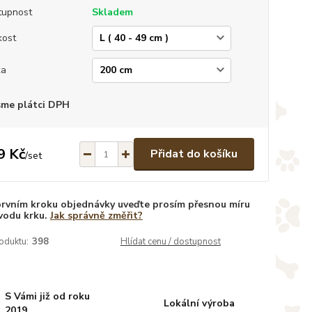
tupnost
Skladem
kost
ka
sme plátci DPH
9 Kč
Přidat do košíku
/
set
prvním kroku objednávky uveďte prosím přesnou míru
vodu krku.
Jak správně změřit?
oduktu:
398
Hlídat cenu / dostupnost
S Vámi již od roku
Lokální výroba
2019