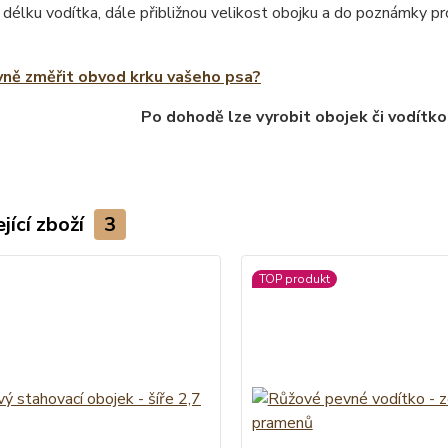
 délku vodítka, dále přibližnou velikost obojku a do poznámky 
vně změřit obvod krku vašeho psa?
Po dohodě lze vyrobit obojek či vodítko
jící zboží
3
TOP produkt