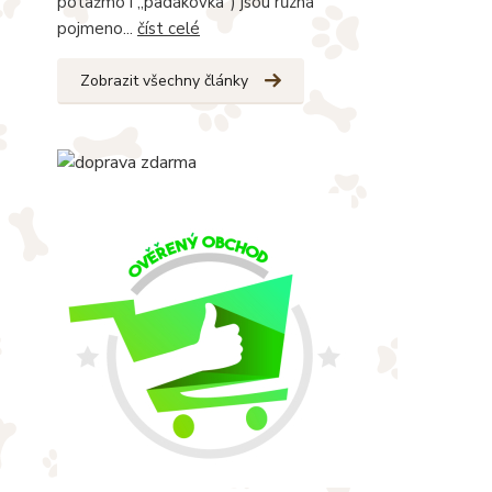
potažmo i „padákovka“) jsou různá
pojmeno...
číst celé
Zobrazit všechny články