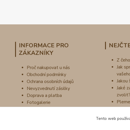
INFORMACE PRO
NEJČTE
ZÁKAZNÍKY
Z čeh
Jak sp
Proč nakupovat u nás
vašeh
Obchodní podmínky
Jakou 
Ochrana osobních údajů
Jaké z
Nevyzvednutí zásilky
zvolit
Doprava a platba
Pleme
Fotogalerie
Náš příběh
Vzorník barev
Tento web používá
Kontakty