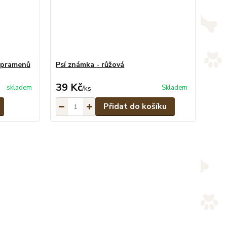
6 pramenů
Psí známka - růžová
39 Kč
skladem
Skladem
/
ks
Přidat do košíku