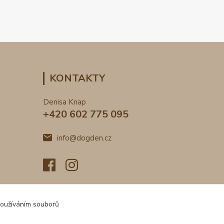
KONTAKTY
Denisa Knap
+420 602 775 095
info@dogden.cz
používáním souborů