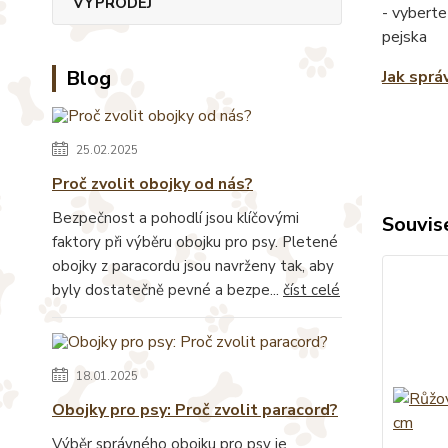
VÝPRODEJ
- vyberte
pejska
Blog
Jak sprá
25.02.2025
Proč zvolit obojky od nás?
Bezpečnost a pohodlí jsou klíčovými
Souvise
faktory při výběru obojku pro psy. Pletené
obojky z paracordu jsou navrženy tak, aby
byly dostatečně pevné a bezpe...
číst celé
18.01.2025
Obojky pro psy: Proč zvolit paracord?
Výběr správného obojku pro psy je