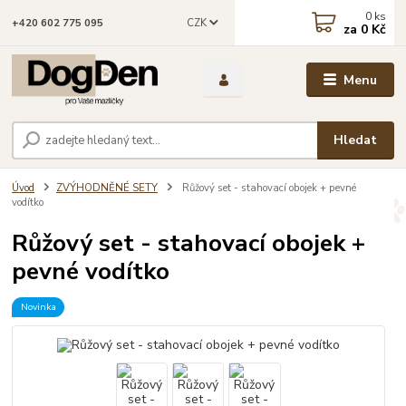
0
ks
CZK
+420 602 775 095
za
0 Kč
Menu
Hledat
Úvod
ZVÝHODNĚNÉ SETY
Růžový set - stahovací obojek + pevné
vodítko
Růžový set - stahovací obojek +
pevné vodítko
Novinka