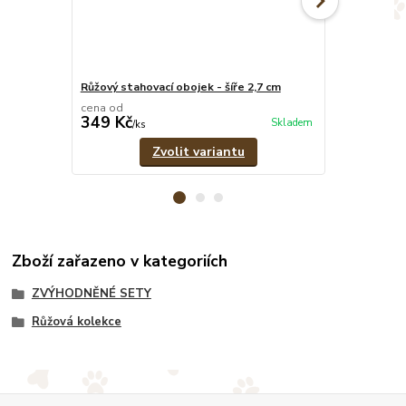
Růžový stahovací obojek - šíře 2,7 cm
Růžové pevné
cena od
cena od
349 Kč
329 Kč
Skladem
/
ks
/
ks
Zvolit variantu
Zboží zařazeno v kategoriích
ZVÝHODNĚNÉ SETY
Růžová kolekce