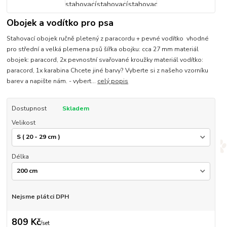
Obojek a vodítko pro psa
Stahovací obojek ručně pletený z paracordu + pevné vodítko vhodné
pro střední a velká plemena psů šířka obojku: cca 27 mm materiál
obojek: paracord, 2x pevnostní svařované kroužky materiál vodítko:
paracord, 1x karabina Chcete jiné barvy? Vyberte si z našeho vzorníku
barev a napište nám. - vybert...
celý popis
Dostupnost
Skladem
Velikost
Délka
Nejsme plátci DPH
809 Kč
/
set