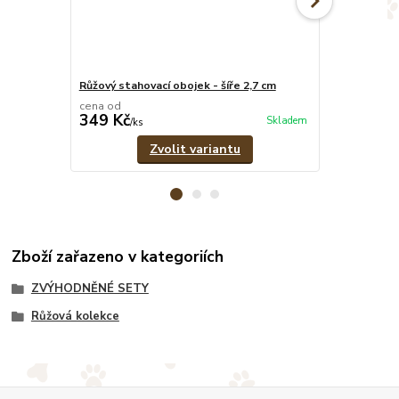
Růžový stahovací obojek - šíře 2,7 cm
Růžové pevné
cena od
cena od
349 Kč
329 Kč
Skladem
/
ks
/
ks
Zvolit variantu
Zboží zařazeno v kategoriích
ZVÝHODNĚNÉ SETY
Růžová kolekce