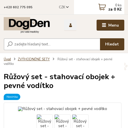
0
ks
CZK
+420 602 775 095
za
0 Kč
Menu
Hledat
Úvod
ZVÝHODNĚNÉ SETY
Růžový set - stahovací obojek + pevné
vodítko
Růžový set - stahovací obojek +
pevné vodítko
Novinka