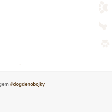
tagem
#dogdenobojky