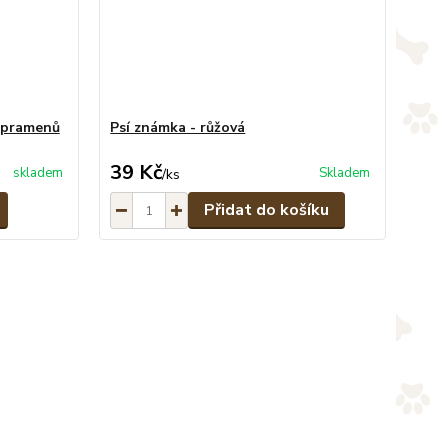
6 pramenů
Psí známka - růžová
39 Kč
skladem
Skladem
/
ks
Přidat do košíku