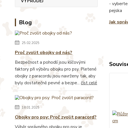
VÝPRODEJ
- vyberte
pejska
Blog
Jak sprá
25.02.2025
Proč zvolit obojky od nás?
Bezpečnost a pohodlí jsou klíčovými
Souvise
faktory při výběru obojku pro psy. Pletené
obojky z paracordu jsou navrženy tak, aby
byly dostatečně pevné a bezpe...
číst celé
18.01.2025
Obojky pro psy: Proč zvolit paracord?
Výběr správného obojku pro psy je