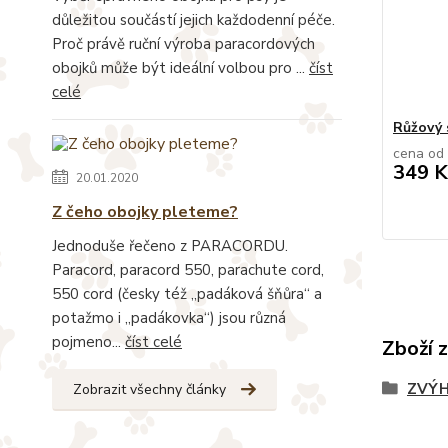
důležitou součástí jejich každodenní péče.
Proč právě ruční výroba paracordových
obojků může být ideální volbou pro ...
číst
celé
Růžový 
cena od
349 K
20.01.2020
Z čeho obojky pleteme?
Jednoduše řečeno z PARACORDU.
Paracord, paracord 550, parachute cord,
550 cord (česky též „padáková šňůra“ a
potažmo i „padákovka“) jsou různá
pojmeno...
číst celé
Zboží 
ZVÝH
Zobrazit všechny články