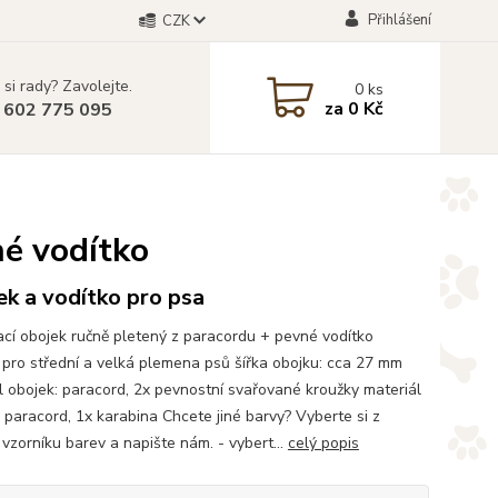
Přihlášení
CZK
 si rady? Zavolejte.
0
ks
za
0 Kč
 602 775 095
né vodítko
k a vodítko pro psa
cí obojek ručně pletený z paracordu + pevné vodítko
pro střední a velká plemena psů šířka obojku: cca 27 mm
l obojek: paracord, 2x pevnostní svařované kroužky materiál
: paracord, 1x karabina Chcete jiné barvy? Vyberte si z
vzorníku barev a napište nám. - vybert...
celý popis