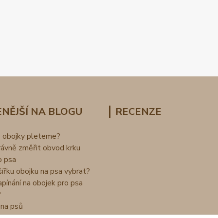
NĚJŠÍ NA BLOGU
RECENZE
o obojky pleteme?
rávně změřit obvod krku
o psa
šířku obojku na psa vybrat?
apínání na obojek pro psa
?
na psů