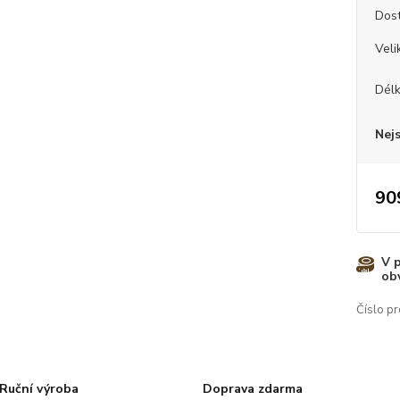
Dos
Veli
Dél
Nej
90
V 
ob
Číslo pr
Ruční výroba
Doprava zdarma