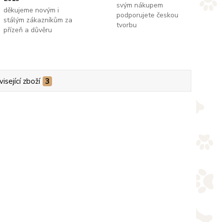
svým nákupem
děkujeme novým i
podporujete českou
stálým zákazníkům za
tvorbu
přízeň a důvěru
isející zboží
3