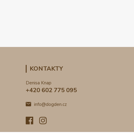
KONTAKTY
Denisa Knap
+420 602 775 095
info@dogden.cz