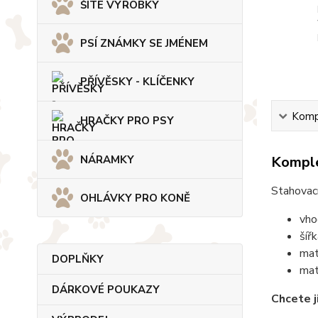
ŠITÉ VÝROBKY
PSÍ ZNÁMKY SE JMÉNEM
PŘÍVĚSKY - KLÍČENKY
Kompl
HRAČKY PRO PSY
NÁRAMKY
Komple
Stahovací
OHLÁVKY PRO KONĚ
vho
šíř
mat
DOPLŇKY
mat
DÁRKOVÉ POUKAZY
Chcete j