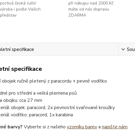
poctivá česká ruční
při nákupu nad 2000 Kč
výroba i podle Vašich
máte od nás dopravu
představ
ZDARMA
etní specifikace
Souv
tní specifikace
 obojek ručně pletený z paracordu + pevné vodítko
dné pro střední a velká plemena psů
ka obojku: cca 27 mm
eriál obojek: paracord, 2x pevnostní svařované kroužky
eriál vodítko: paracord, 1x karabina
iné barvy?
Vyberte si z našeho
vzorníku barev
a
napište nám
.