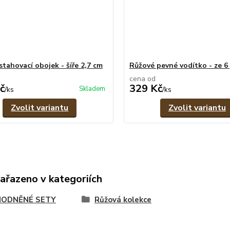
stahovací obojek - šíře 2,7 cm
Růžové pevné vodítko - ze 
cena od
č
329 Kč
Skladem
/
ks
/
ks
Zvolit variantu
Zvolit variantu
zařazeno v kategoriích
ODNĚNÉ SETY
Růžová kolekce