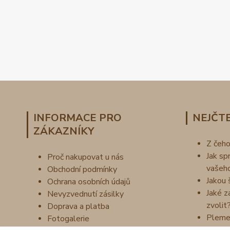
INFORMACE PRO
NEJČTE
ZÁKAZNÍKY
Z čeh
Jak sp
Proč nakupovat u nás
vašeh
Obchodní podmínky
Jakou 
Ochrana osobních údajů
Jaké z
Nevyzvednutí zásilky
zvolit
Doprava a platba
Pleme
Fotogalerie