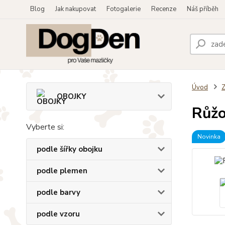
Blog
Jak nakupovat
Fotogalerie
Recenze
Náš příběh
Úvod
OBOJKY
Růžo
Vyberte si:
Novinka
podle šířky obojku
podle plemen
podle barvy
podle vzoru