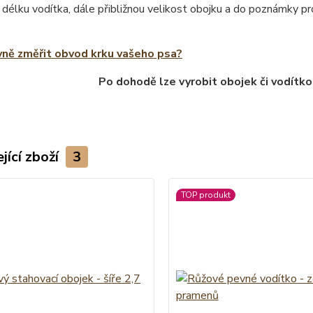
 délku vodítka, dále přibližnou velikost obojku a do poznámky 
vně změřit obvod krku vašeho psa?
Po dohodě lze vyrobit obojek či vodítko
jící zboží
3
TOP produkt