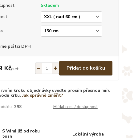
tupnost
Skladem
kost
ka
sme plátci DPH
9 Kč
Přidat do košíku
/
set
prvním kroku objednávky uveďte prosím přesnou míru
vodu krku.
Jak správně změřit?
oduktu:
398
Hlídat cenu / dostupnost
S Vámi již od roku
Lokální výroba
2019