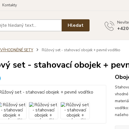
Kontakty
Nevíte
Hledat
+420
ZVÝHODNĚNÉ SETY
Růžový set - stahovací obojek + pevné vodítko
vý set - stahovací obojek + pev
Oboje
Stahova
vhodné 
materiá
vodítko
našeho 