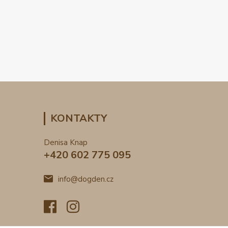
KONTAKTY
Denisa Knap
+420 602 775 095
info@dogden.cz