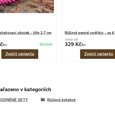
stahovací obojek - šíře 2,7 cm
Růžové pevné vodítko - ze 
cena od
č
329 Kč
Skladem
/
ks
/
ks
Zvolit variantu
Zvolit variantu
zařazeno v kategoriích
ODNĚNÉ SETY
Růžová kolekce