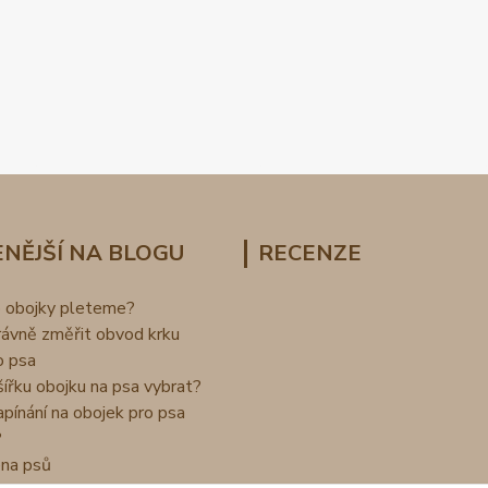
NĚJŠÍ NA BLOGU
RECENZE
o obojky pleteme?
rávně změřit obvod krku
o psa
šířku obojku na psa vybrat?
apínání na obojek pro psa
?
na psů