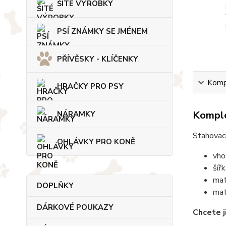
ŠITÉ VÝROBKY
PSÍ ZNÁMKY SE JMÉNEM
PŘÍVĚSKY - KLÍČENKY
Kompl
HRAČKY PRO PSY
Komple
NÁRAMKY
Stahovací
OHLÁVKY PRO KONĚ
vho
šíř
mat
DOPLŇKY
mat
DÁRKOVÉ POUKAZY
Chcete j