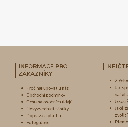
INFORMACE PRO
NEJČTE
ZÁKAZNÍKY
Z čeh
Jak sp
Proč nakupovat u nás
vašeh
Obchodní podmínky
Jakou 
Ochrana osobních údajů
Jaké z
Nevyzvednutí zásilky
zvolit
Doprava a platba
Pleme
Fotogalerie