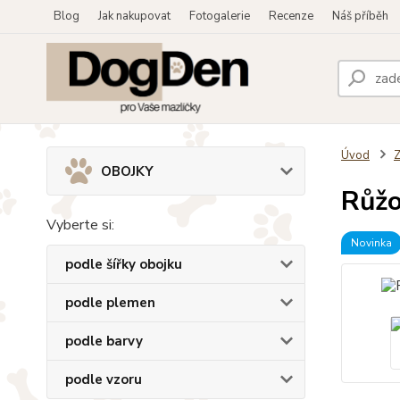
Blog
Jak nakupovat
Fotogalerie
Recenze
Náš příběh
Úvod
OBOJKY
Růžo
Vyberte si:
Novinka
podle šířky obojku
podle plemen
podle barvy
podle vzoru