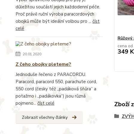
důležitou součástí jejich každodenní péče.
Proč právě ruční výroba paracordových
obojků může být ideální volbou pro ...
číst
celé
Růžový 
cena od
349 K
20.01.2020
Z čeho obojky pleteme?
Jednoduše řečeno z PARACORDU.
Paracord, paracord 550, parachute cord,
550 cord (česky též „padáková šňůra“ a
potažmo i „padákovka“) jsou různá
pojmeno...
číst celé
Zboží 
ZVÝH
Zobrazit všechny články