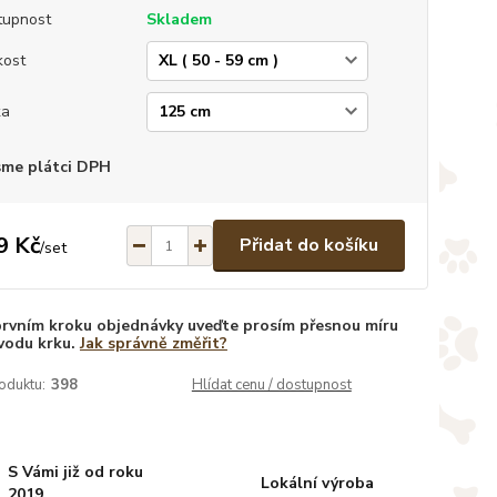
tupnost
Skladem
kost
ka
sme plátci DPH
9 Kč
Přidat do košíku
/
set
prvním kroku objednávky uveďte prosím přesnou míru
vodu krku.
Jak správně změřit?
oduktu:
398
Hlídat cenu / dostupnost
S Vámi již od roku
Lokální výroba
2019