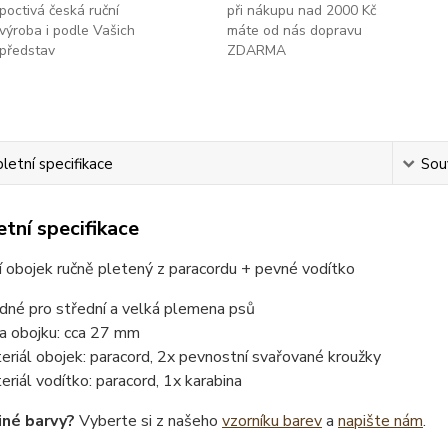
poctivá česká ruční
při nákupu nad 2000 Kč
výroba i podle Vašich
máte od nás dopravu
představ
ZDARMA
etní specifikace
Souv
tní specifikace
 obojek ručně pletený z paracordu + pevné vodítko
dné pro střední a velká plemena psů
ka obojku: cca 27 mm
eriál obojek: paracord, 2x pevnostní svařované kroužky
eriál vodítko: paracord, 1x karabina
iné barvy?
Vyberte si z našeho
vzorníku barev
a
napište nám
.