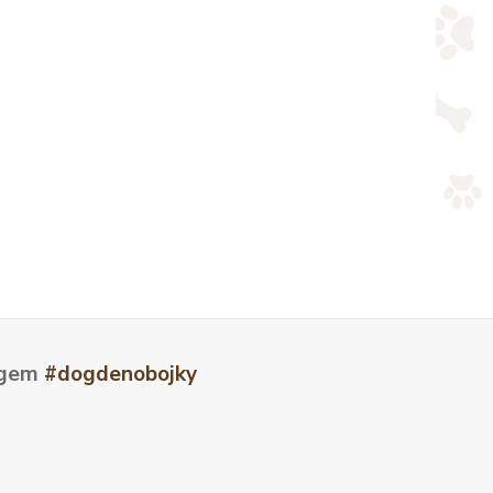
tagem
#dogdenobojky