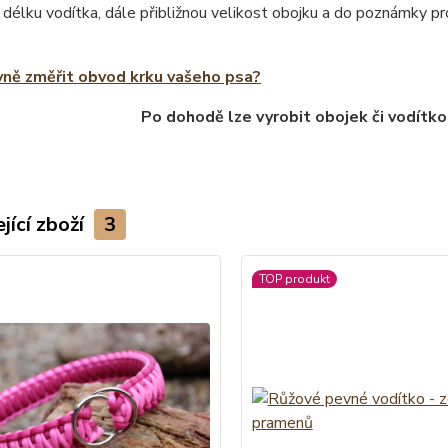
 délku vodítka, dále přibližnou velikost obojku a do poznámky 
vně změřit obvod krku vašeho psa?
Po dohodě lze vyrobit obojek či vodítko
jící zboží
3
TOP produkt