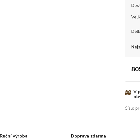
Dos
Veli
Dél
Nej
80
V 
ob
Číslo pr
Ruční výroba
Doprava zdarma