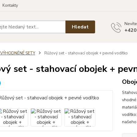
Kontakty
Nevíte
Hledat
+420
ZVÝHODNĚNÉ SETY
Růžový set - stahovací obojek + pevné vodítko
vý set - stahovací obojek + pev
Oboje
Stahova
vhodné 
materiá
vodítko
našeho 