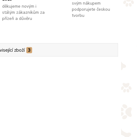
svým nákupem
děkujeme novým i
podporujete českou
stálým zákazníkům za
tvorbu
přízeň a důvěru
isející zboží
3