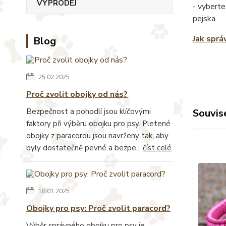
VÝPRODEJ
- vyberte
pejska
Jak sprá
Blog
25.02.2025
Proč zvolit obojky od nás?
Bezpečnost a pohodlí jsou klíčovými
Souvise
faktory při výběru obojku pro psy. Pletené
obojky z paracordu jsou navrženy tak, aby
byly dostatečně pevné a bezpe...
číst celé
18.01.2025
Obojky pro psy: Proč zvolit paracord?
Výběr správného obojku pro psy je