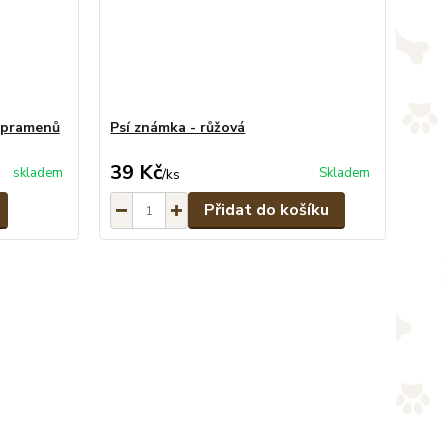
6 pramenů
Psí známka - růžová
39 Kč
skladem
Skladem
/
ks
Přidat do košíku