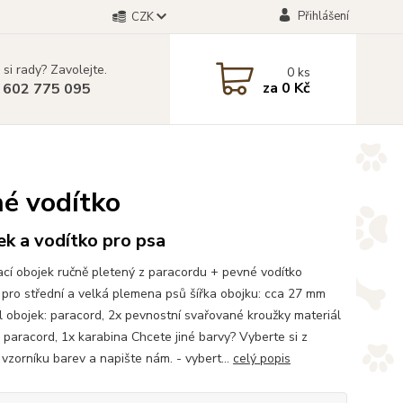
Přihlášení
CZK
 si rady? Zavolejte.
0
ks
za
0 Kč
 602 775 095
né vodítko
k a vodítko pro psa
cí obojek ručně pletený z paracordu + pevné vodítko
pro střední a velká plemena psů šířka obojku: cca 27 mm
l obojek: paracord, 2x pevnostní svařované kroužky materiál
: paracord, 1x karabina Chcete jiné barvy? Vyberte si z
vzorníku barev a napište nám. - vybert...
celý popis