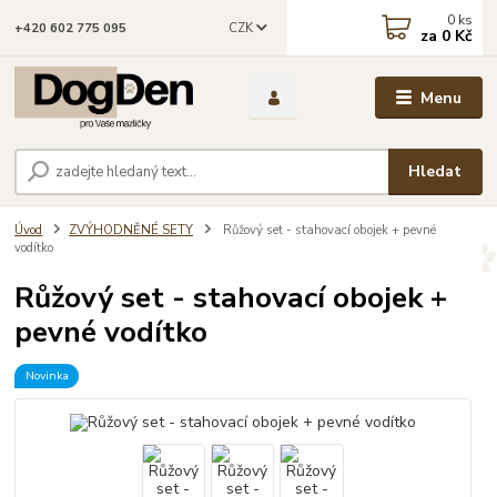
0
ks
CZK
+420 602 775 095
za
0 Kč
Menu
Hledat
Úvod
ZVÝHODNĚNÉ SETY
Růžový set - stahovací obojek + pevné
vodítko
Růžový set - stahovací obojek +
pevné vodítko
Novinka