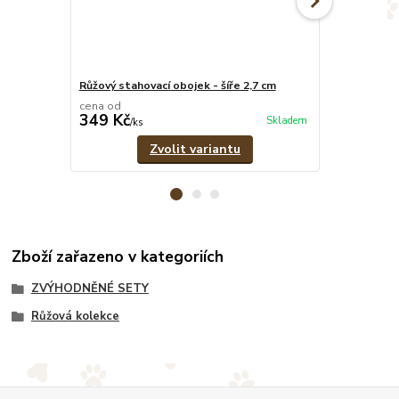
Růžový stahovací obojek - šíře 2,7 cm
Růžové pevné
cena od
cena od
349 Kč
329 Kč
Skladem
/
ks
/
ks
Zvolit variantu
Zboží zařazeno v kategoriích
ZVÝHODNĚNÉ SETY
Růžová kolekce