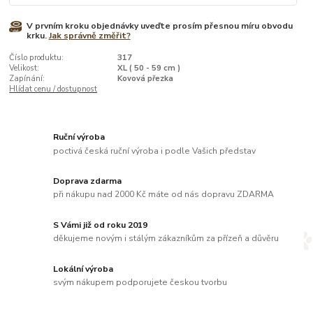
V prvním kroku objednávky uveďte prosím přesnou míru obvodu
krku.
Jak správně změřit?
Číslo produktu:
317
Velikost:
XL ( 50 - 59 cm )
Zapínání:
Kovová přezka
Hlídat cenu / dostupnost
Ruční výroba
poctivá česká ruční výroba i podle Vašich představ
Doprava zdarma
při nákupu nad 2000 Kč máte od nás dopravu ZDARMA
S Vámi již od roku 2019
děkujeme novým i stálým zákazníkům za přízeň a důvěru
Lokální výroba
svým nákupem podporujete českou tvorbu