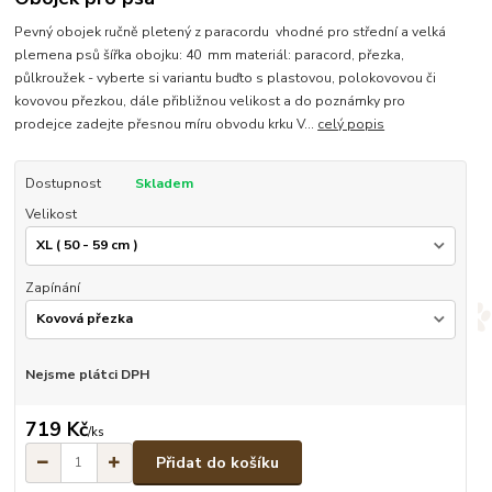
Pevný obojek ručně pletený z paracordu vhodné pro střední a velká
plemena psů šířka obojku: 40 mm materiál: paracord, přezka,
půlkroužek - vyberte si variantu buďto s plastovou, polokovovou či
kovovou přezkou, dále přibližnou velikost a do poznámky pro
prodejce zadejte přesnou míru obvodu krku V...
celý popis
Dostupnost
Skladem
Velikost
Zapínání
Nejsme plátci DPH
719 Kč
/
ks
Přidat do košíku