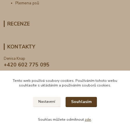
Plemena psů
RECENZE
KONTAKTY
Denisa Knap
+420 602 775 095
info@dogden.cz
Tento web používá soubory cookies. Používáním tohoto webu
souhlasíte s ukládáním a používáním souborů cookies.
Souhlasím
Nastavení
2024 © DogDen.cz, všechna práva vyhrazena
Souhlas můžete odmítnout
zde
.
Vytvořeno na
Eshop-rychle.cz