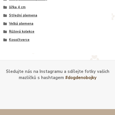
šířka 4 cm
Střední plemena
Velká plemena
Růžová kolekce
Kosočtverce
Sledujte nás na Instagramu a sdílejte fotky vašich
mazlíčků s hashtagem
#dogdenobojky