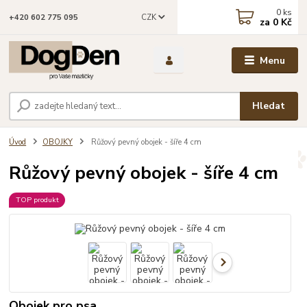
0
ks
CZK
+420 602 775 095
za
0 Kč
Menu
Hledat
Úvod
OBOJKY
Růžový pevný obojek - šíře 4 cm
Růžový pevný obojek - šíře 4 cm
TOP produkt
Obojek pro psa