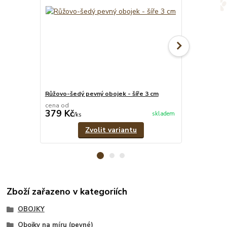
Růžovo-šedý pevný obojek - šíře 3 cm
Růžové pevné
cena od
cena od
379 Kč
329 Kč
skladem
/
ks
/
ks
Zvolit variantu
Zboží zařazeno v kategoriích
OBOJKY
Obojky na míru (pevné)