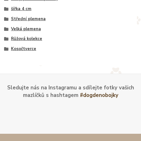
šířka 4 cm
Střední plemena
Velká plemena
Růžová kolekce
Kosočtverce
Sledujte nás na Instagramu a sdílejte fotky vašich
mazlíčků s hashtagem
#dogdenobojky