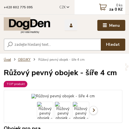
0
ks
CZK
+420 602 775 095
za
0 Kč
Menu
Hledat
Úvod
OBOJKY
Růžový pevný obojek - šíře 4 cm
Růžový pevný obojek - šíře 4 cm
TOP produkt
Obojek pro psa