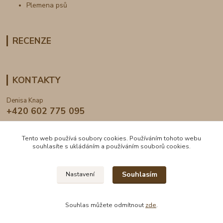
Plemena psů
RECENZE
KONTAKTY
Denisa Knap
+420 602 775 095
info@dogden.cz
Tento web používá soubory cookies. Používáním tohoto webu
souhlasíte s ukládáním a používáním souborů cookies.
Souhlasím
Nastavení
2024 © DogDen.cz, všechna práva vyhrazena
Souhlas můžete odmítnout
zde
.
Vytvořeno na
Eshop-rychle.cz