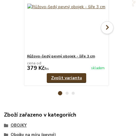
Růžovo-šedý pevný obojek - šíře 3 cm
Růžové pevné
cena od
cena od
379 Kč
329 Kč
skladem
/
ks
/
ks
Zvolit variantu
Zboží zařazeno v kategoriích
OBOJKY
Obojky na míru (pevné)