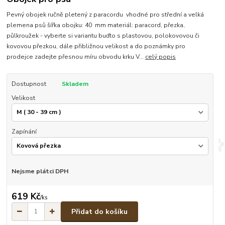
Pevný obojek ručně pletený z paracordu vhodné pro střední a velká
plemena psů šířka obojku: 40 mm materiál: paracord, přezka,
půlkroužek - vyberte si variantu buďto s plastovou, polokovovou či
kovovou přezkou, dále přibližnou velikost a do poznámky pro
prodejce zadejte přesnou míru obvodu krku V...
celý popis
Dostupnost
Skladem
Velikost
Zapínání
Nejsme plátci DPH
619 Kč
/
ks
Přidat do košíku