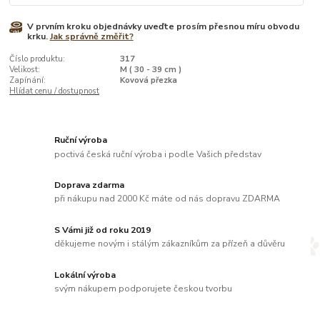
V prvním kroku objednávky uveďte prosím přesnou míru obvodu
krku.
Jak správně změřit?
Číslo produktu:
317
Velikost:
M ( 30 - 39 cm )
Zapínání:
Kovová přezka
Hlídat cenu / dostupnost
Ruční výroba
poctivá česká ruční výroba i podle Vašich představ
Doprava zdarma
při nákupu nad 2000 Kč máte od nás dopravu ZDARMA
S Vámi již od roku 2019
děkujeme novým i stálým zákazníkům za přízeň a důvěru
Lokální výroba
svým nákupem podporujete českou tvorbu