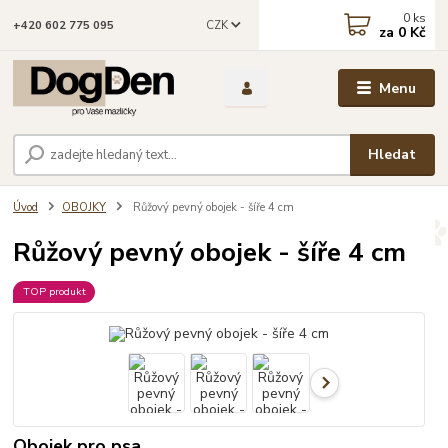
0
ks
CZK
+420 602 775 095
za
0 Kč
Menu
Hledat
Úvod
OBOJKY
Růžový pevný obojek - šíře 4 cm
Růžový pevný obojek - šíře 4 cm
TOP produkt
Obojek pro psa