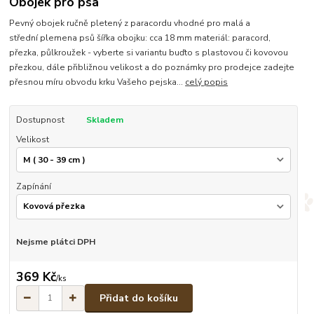
Obojek pro psa
Pevný obojek ručně pletený z paracordu vhodné pro malá a
střední plemena psů šířka obojku: cca 18 mm materiál: paracord,
přezka, půlkroužek - vyberte si variantu buďto s plastovou či kovovou
přezkou, dále přibližnou velikost a do poznámky pro prodejce zadejte
přesnou míru obvodu krku Vašeho pejska...
celý popis
Dostupnost
Skladem
Velikost
Zapínání
Nejsme plátci DPH
369 Kč
/
ks
Přidat do košíku