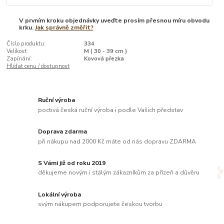
V prvním kroku objednávky uveďte prosím přesnou míru obvodu
krku.
Jak správně změřit?
Číslo produktu:
334
Velikost:
M ( 30 - 39 cm )
Zapínání:
Kovová přezka
Hlídat cenu / dostupnost
Ruční výroba
poctivá česká ruční výroba i podle Vašich představ
Doprava zdarma
při nákupu nad 2000 Kč máte od nás dopravu ZDARMA
S Vámi již od roku 2019
děkujeme novým i stálým zákazníkům za přízeň a důvěru
Lokální výroba
svým nákupem podporujete českou tvorbu