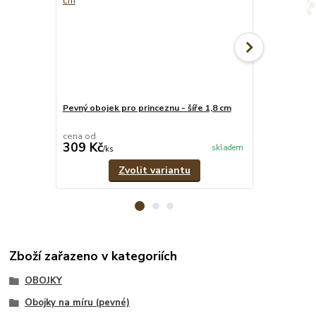
Pevný obojek pro princeznu - šíře 1,8 cm
Růžové pevné
cena od
cena od
309 Kč
329 Kč
skladem
/
ks
/
ks
Zvolit variantu
Zboží zařazeno v kategoriích
OBOJKY
Obojky na míru (pevné)