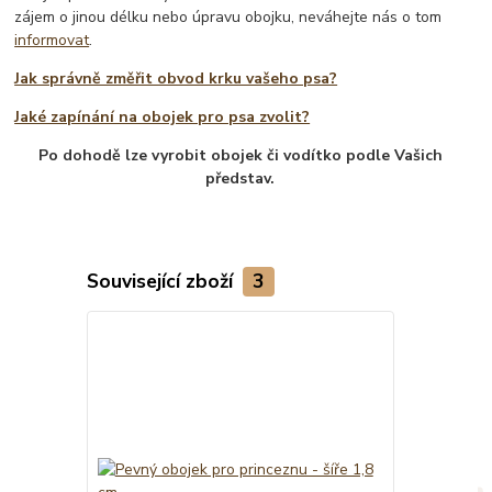
zájem o jinou délku nebo úpravu obojku, neváhejte nás o tom
informovat
.
Jak správně změřit obvod krku vašeho psa?
Jaké zapínání na obojek pro psa zvolit?
Po dohodě lze vyrobit obojek či vodítko podle Vašich
představ.
Související zboží
3
TOP produkt