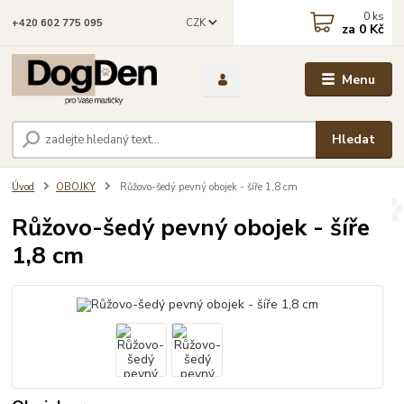
0
ks
CZK
+420 602 775 095
za
0 Kč
Menu
Hledat
Úvod
OBOJKY
Růžovo-šedý pevný obojek - šíře 1,8 cm
Růžovo-šedý pevný obojek - šíře
1,8 cm