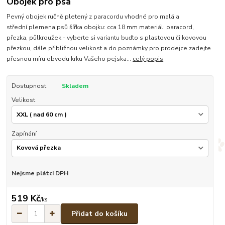
Obojek pro psa
Pevný obojek ručně pletený z paracordu vhodné pro malá a
střední plemena psů šířka obojku: cca 18 mm materiál: paracord,
přezka, půlkroužek - vyberte si variantu buďto s plastovou či kovovou
přezkou, dále přibližnou velikost a do poznámky pro prodejce zadejte
přesnou míru obvodu krku Vašeho pejska...
celý popis
Dostupnost
Skladem
Velikost
Zapínání
Nejsme plátci DPH
519 Kč
/
ks
Přidat do košíku