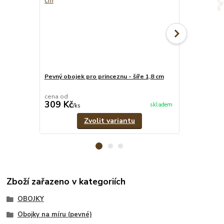
Pevný obojek pro princeznu - šíře 1,8 cm
Růžové pevné
cena od
cena od
309 Kč
329 Kč
skladem
/
ks
/
ks
Zvolit variantu
Zboží zařazeno v kategoriích
OBOJKY
Obojky na míru (pevné)