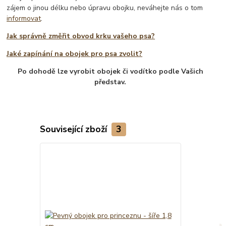
zájem o jinou délku nebo úpravu obojku, neváhejte nás o tom
informovat
.
Jak správně změřit obvod krku vašeho psa?
Jaké zapínání na obojek pro psa zvolit?
Po dohodě lze vyrobit obojek či vodítko podle Vašich
představ.
Související zboží
3
TOP produkt