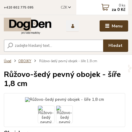
0
ks
CZK
+420 602 775 095
za
0 Kč
Menu
Hledat
Úvod
OBOJKY
Růžovo-šedý pevný obojek - šíře 1,8 cm
Růžovo-šedý pevný obojek - šíře
1,8 cm