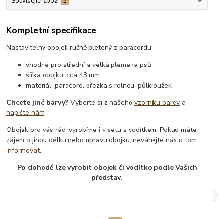
Související zboží
3
Kompletní specifikace
Nastavitelný obojek ručně pletený z paracordu
vhodné pro střední a velká plemena psů
šířka obojku: cca 43 mm
materiál: paracord, přezka s rolnou, půlkroužek
Chcete jiné barvy?
Vyberte si z našeho
vzorníku barev
a
napište nám
.
Obojek pro vás rádi vyrobíme i v setu s vodítkem. Pokud máte
zájem o jinou délku nebo úpravu obojku, neváhejte nás o tom
informovat
.
Po dohodě lze vyrobit obojek či vodítko podle Vašich
představ.