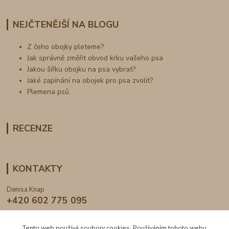
NEJČTENĚJŠÍ NA BLOGU
Z čeho obojky pleteme?
Jak správně změřit obvod krku vašeho psa
Jakou šířku obojku na psa vybrat?
Jaké zapínání na obojek pro psa zvolit?
Plemena psů
RECENZE
KONTAKTY
Denisa Knap
+420 602 775 095
info@dogden.cz
Tento web používá soubory cookies. Používáním tohoto webu