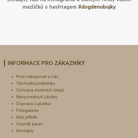
mazlíčků s hashtagem
#dogdenobojky
INFORMACE PRO ZÁKAZNÍKY
Proč nakupovat u nás
Obchodní podmínky
Ochrana osobních údajů
Nevyzvednutí zásilky
Doprava a platba
Fotogalerie
Náš příběh
Vzorník barev
Kontakty