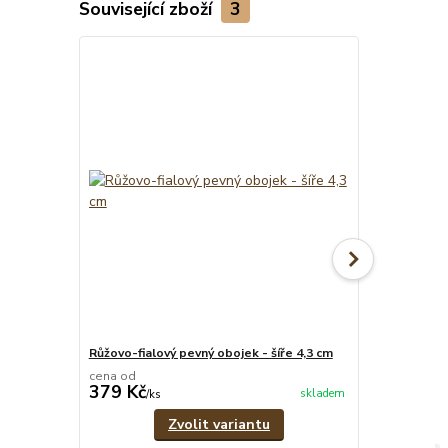
Související zboží
3
Růžovo-fialový pevný obojek - šíře 4,3 cm
Psí známka - 
cena od
379 Kč
39 Kč
skladem
/
ks
/
ks
Zvolit variantu