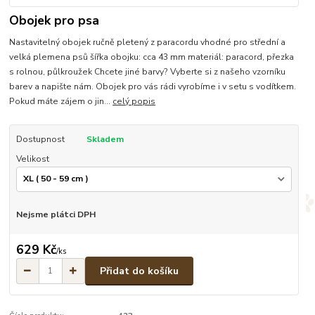
Obojek pro psa
Nastavitelný obojek ručně pletený z paracordu vhodné pro střední a
velká plemena psů šířka obojku: cca 43 mm materiál: paracord, přezka
s rolnou, půlkroužek Chcete jiné barvy? Vyberte si z našeho vzorníku
barev a napište nám. Obojek pro vás rádi vyrobíme i v setu s vodítkem.
Pokud máte zájem o jin...
celý popis
Dostupnost
Skladem
Velikost
Nejsme plátci DPH
629 Kč
/
ks
Přidat do košíku