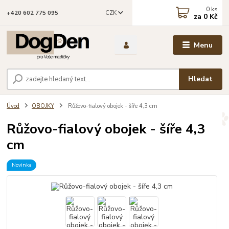
0
ks
CZK
+420 602 775 095
za
0 Kč
Menu
Hledat
Úvod
OBOJKY
Růžovo-fialový obojek - šíře 4,3 cm
Růžovo-fialový obojek - šíře 4,3
cm
Novinka