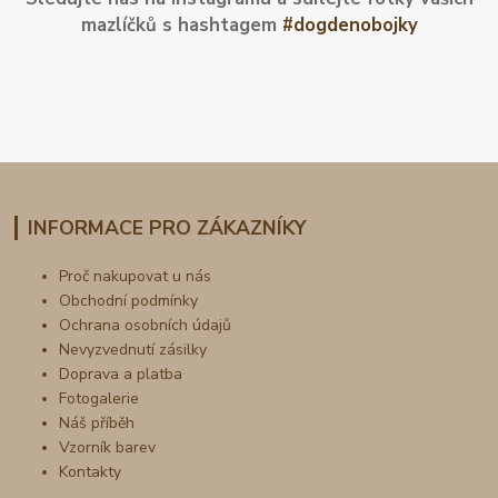
mazlíčků s hashtagem
#dogdenobojky
INFORMACE PRO ZÁKAZNÍKY
Proč nakupovat u nás
Obchodní podmínky
Ochrana osobních údajů
Nevyzvednutí zásilky
Doprava a platba
Fotogalerie
Náš příběh
Vzorník barev
Kontakty