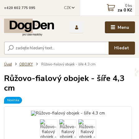
0
ks
CZK
+420 602 775 095
za
0 Kč
Menu
Hledat
Úvod
OBOJKY
Růžovo-fialový obojek - šíře 4,3 cm
Růžovo-fialový obojek - šíře 4,3
cm
Novinka