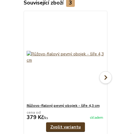
Související zboží
3
Růžovo-fialový pevný obojek - šíře 4,3 cm
Psí známka - 
cena od
379 Kč
39 Kč
skladem
/
ks
/
ks
Zvolit variantu