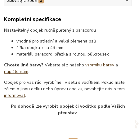
Související zboží
3
Kompletní specifikace
Nastavitelný obojek ručně pletený z paracordu
vhodné pro střední a velká plemena psů
šířka obojku: cca 43 mm
materiál: paracord, přezka s rolnou, půlkroužek
Chcete jiné barvy?
Vyberte si z našeho
vzorníku barev
a
napište nám
.
Obojek pro vás rádi vyrobíme i v setu s vodítkem. Pokud máte
zájem o jinou délku nebo úpravu obojku, neváhejte nás o tom
informovat
.
Po dohodě lze vyrobit obojek či vodítko podle Vašich
představ.