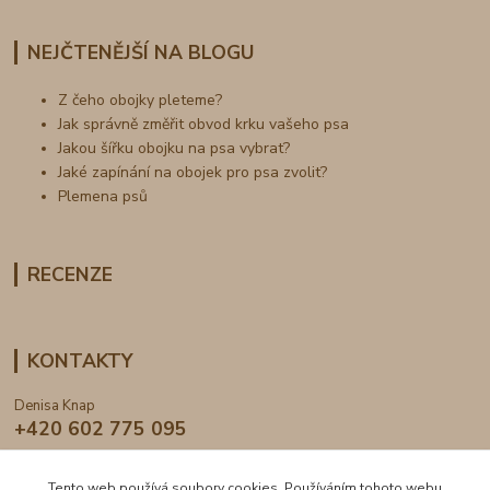
NEJČTENĚJŠÍ NA BLOGU
Z čeho obojky pleteme?
Jak správně změřit obvod krku vašeho psa
Jakou šířku obojku na psa vybrat?
Jaké zapínání na obojek pro psa zvolit?
Plemena psů
RECENZE
KONTAKTY
Denisa Knap
+420 602 775 095
info@dogden.cz
Tento web používá soubory cookies. Používáním tohoto webu