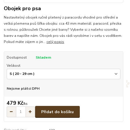
Obojek pro psa
Nastavitelný obojek ručně pletený z paracordu vhodné pro střední a
velká plemena psů šířka obojku: cca 43 mm materiál: paracord, přezka
s rolnou, půlkroužek Chcete jiné barvy? Vyberte si z našeho vzorníku
barev a napište nám. Obojek pro vás rádi vyrobíme i v setu s vodítkem.
Pokud máte zájem o jin...
celý popis
Dostupnost
Skladem
Velikost
Nejsme plátci DPH
479 Kč
/
ks
Přidat do košíku