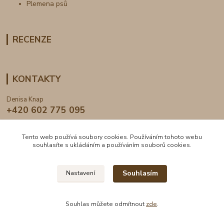
Plemena psů
RECENZE
KONTAKTY
Denisa Knap
+420 602 775 095
info@dogden.cz
Tento web používá soubory cookies. Používáním tohoto webu
souhlasíte s ukládáním a používáním souborů cookies.
Souhlasím
Nastavení
2024 © DogDen.cz, všechna práva vyhrazena
Souhlas můžete odmítnout
zde
.
Vytvořeno na
Eshop-rychle.cz