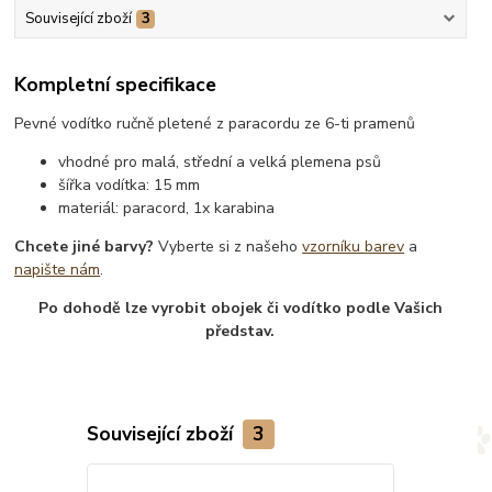
Související zboží
3
Kompletní specifikace
Pevné vodítko ručně pletené z paracordu ze 6-ti pramenů
vhodné pro malá, střední a velká plemena psů
šířka vodítka: 15 mm
materiál: paracord, 1x karabina
Chcete jiné barvy?
Vyberte si z našeho
vzorníku barev
a
napište nám
.
Po dohodě lze vyrobit obojek či vodítko podle Vašich
představ.
Související zboží
3
Novinka