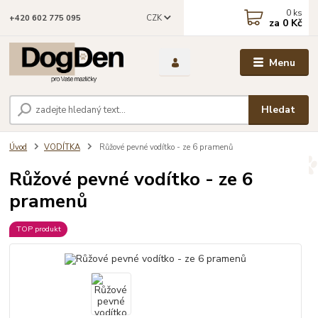
0
ks
CZK
+420 602 775 095
za
0 Kč
Menu
Hledat
Úvod
VODÍTKA
Růžové pevné vodítko - ze 6 pramenů
Růžové pevné vodítko - ze 6
pramenů
TOP produkt