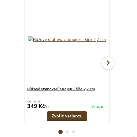
Růžový stahovací obojek - šíře 2,7 cm
Růžový set -
vodítko
cena od
cena od
349 Kč
609 Kč
Skladem
/
ks
/
set
Zvolit variantu