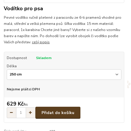
Vodítko pro psa
Pevné vodítko ručně pletené z paracordu ze 6-ti pramenů vhodné pro
malá, střední a velká plemena psů šířka vodítka: 15 mm materiál:
paracord, 1x karabina Chcete jiné barvy? Vyberte si z našeho vzorníku
barev a napište nám. Po dohodě lze vyrobit obojek či vodítko podle
Vašich představ.
celý popis
Dostupnost
Skladem
Délka
Nejsme plátci DPH
629 Kč
/
ks
Přidat do košíku