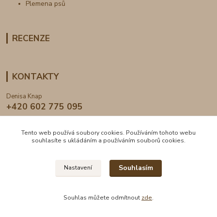
Plemena psů
RECENZE
KONTAKTY
Denisa Knap
+420 602 775 095
info@dogden.cz
Tento web používá soubory cookies. Používáním tohoto webu
souhlasíte s ukládáním a používáním souborů cookies.
Souhlasím
Nastavení
2024 © DogDen.cz, všechna práva vyhrazena
Souhlas můžete odmítnout
zde
.
Vytvořeno na
Eshop-rychle.cz