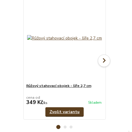
Růžový stahovací obojek - šíře 2,7 cm
Růžový set -
vodítko
cena od
cena od
349 Kč
609 Kč
Skladem
/
ks
/
set
Zvolit variantu