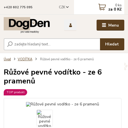
0
ks
CZK
+420 602 775 095
za
0 Kč
Menu
Hledat
Úvod
VODÍTKA
Růžové pevné vodítko - ze 6 pramenů
Růžové pevné vodítko - ze 6
pramenů
TOP produkt