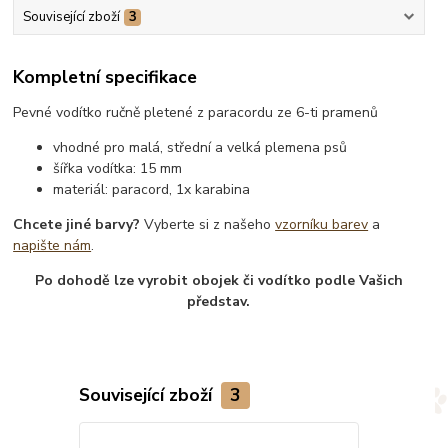
Související zboží
3
Kompletní specifikace
Pevné vodítko ručně pletené z paracordu ze 6-ti pramenů
vhodné pro malá, střední a velká plemena psů
šířka vodítka: 15 mm
materiál: paracord, 1x karabina
Chcete jiné barvy?
Vyberte si z našeho
vzorníku barev
a
napište nám
.
Po dohodě lze vyrobit obojek či vodítko podle Vašich
představ.
Související zboží
3
Novinka