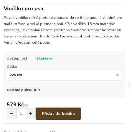
Vodítko pro psa
Pevné vodítko ručně pletené z paracordu ze 6-ti pramenů vhodné pro
malá, střední a velká plemena psů šířka vodítka: 15 mm materiál:
paracord, 1x karabina Chcete jiné barvy? Vyberte si z našeho vzorníku
barev a napište nám. Po dohodě lze vyrobit obojek či vodítko podle
Vašich představ.
celý popis
Dostupnost
Skladem
Délka
Nejsme plátci DPH
579 Kč
/
ks
Přidat do košíku