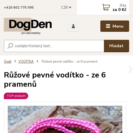
0
ks
CZK
+420 602 775 095
za
0 Kč
Menu
Hledat
Úvod
VODÍTKA
Růžové pevné vodítko - ze 6 pramenů
Růžové pevné vodítko - ze 6
pramenů
TOP produkt