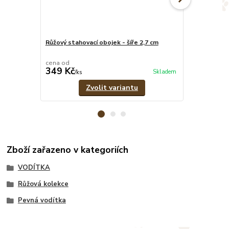
Růžový stahovací obojek - šíře 2,7 cm
Růžový set -
vodítko
cena od
cena od
349 Kč
609 Kč
Skladem
/
ks
/
set
Zvolit variantu
Zboží zařazeno v kategoriích
VODÍTKA
Růžová kolekce
Pevná vodítka