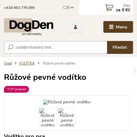
0
ks
CZK
+420 602 775 095
za
0 Kč
Menu
Hledat
Úvod
VODÍTKA
Růžové pevné vodítko
Růžové pevné vodítko
TOP produkt
Vodítko pro psa