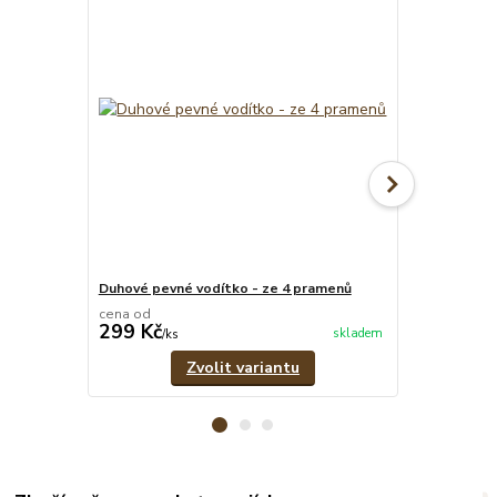
Duhové pevné vodítko - ze 4 pramenů
Růžovo-šedý 
cena od
cena od
299 Kč
299 Kč
skladem
/
ks
/
ks
Zvolit variantu