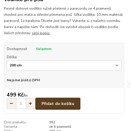
Pevné duhové vodítko ručně pletené z paracordu ze 4 pramenů
vhodné pro malá a střední plemena psů šířka vodítka: 10 mm materiál:
paracord, 1x karabina Chcete jiné barvy? Vyberte si z našeho vzorníku
barev a napište nám. Po dohodě lze vyrobit obojek či vodítko podle
Vašich představ.
celý popis
Dostupnost
Skladem
Délka
Nejsme plátci DPH
499 Kč
/
ks
Přidat do košíku
Číslo produktu:
392
Varianta:
ze 4 pramenů