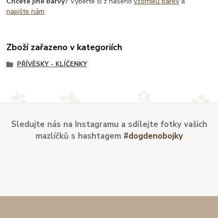
Chcete jiné barvy?
Vyberte si z našeho
vzorníku barev
a
napište nám
.
Zboží zařazeno v kategoriích
PŘÍVĚSKY - KLÍČENKY
Sledujte nás na Instagramu a sdílejte fotky vašich
mazlíčků s hashtagem
#dogdenobojky