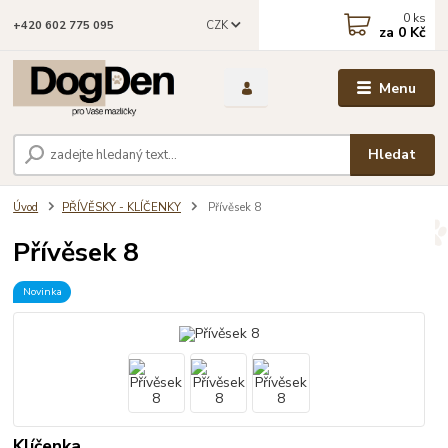
0
ks
CZK
+420 602 775 095
za
0 Kč
Menu
Hledat
Úvod
PŘÍVĚSKY - KLÍČENKY
Přívěsek 8
Přívěsek 8
Novinka
Klíčenka