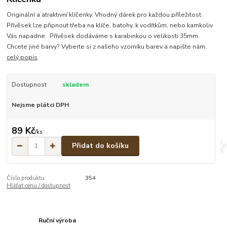
Originální a atraktivní klíčenky. Vhodný dárek pro každou příležitost.
Přívěsek lze připnout třeba na klíče, batohy, k vodítkům, nebo kamkoliv
Vás napadne. Přívěsek dodáváme s karabinkou o velikosti 35mm.
Chcete jiné barvy? Vyberte si z našeho vzorníku barev a napište nám.
celý popis
Dostupnost
skladem
Nejsme plátci DPH
89 Kč
/
ks
Přidat do košíku
Číslo produktu:
354
Hlídat cenu / dostupnost
Ruční výroba