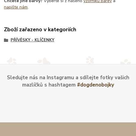
Chcete jiné barvy?
Vyberte si z našeho
vzorníku barev
a
napište nám
.
Zboží zařazeno v kategoriích
PŘÍVĚSKY - KLÍČENKY
Sledujte nás na Instagramu a sdílejte fotky vašich
mazlíčků s hashtagem
#dogdenobojky