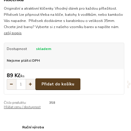
Originální a atraktivní klíčenky. Vhodný dárek pro každou příležitost.
Přívěsek lze připnout třeba na klíče, batohy, k vodítkům, nebo kamkoliv
Vás napadne. Přívěsek dodáváme s karabinkou o velikosti 35mm.
Chcete jiné barvy? Vyberte si z našeho vzorníku barev a napište nám.
celý popis
Dostupnost
skladem
Nejsme plátci DPH
89 Kč
/
ks
Přidat do košíku
Číslo produktu:
358
Hlídat cenu / dostupnost
Ruční výroba