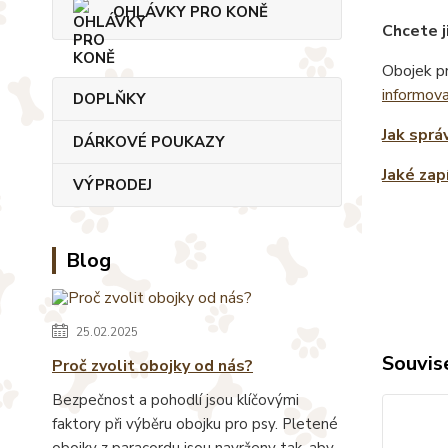
OHLÁVKY PRO KONĚ
Chcete j
Obojek pr
informov
DOPLŇKY
Jak sprá
DÁRKOVÉ POUKAZY
Jaké zap
VÝPRODEJ
Blog
25.02.2025
Souvise
Proč zvolit obojky od nás?
Bezpečnost a pohodlí jsou klíčovými
faktory při výběru obojku pro psy. Pletené
obojky z paracordu jsou navrženy tak, aby