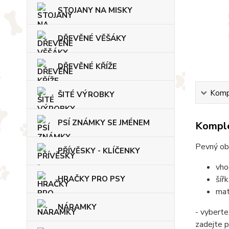
STOJANY NA MISKY
DŘEVĚNÉ VĚŠÁKY
DŘEVĚNÉ KŘÍŽE
Kompl
ŠITÉ VÝROBKY
PSÍ ZNÁMKY SE JMÉNEM
Komple
Pevný ob
PŘÍVĚSKY - KLÍČENKY
vho
šíř
HRAČKY PRO PSY
mat
NÁRAMKY
- vyberte
zadejte 