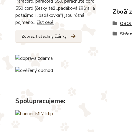
Paracord, paracord 550, parachute cord,
550 cord (česky též „padáková šňůra“ a
Zboží 
potažmo i „padákovka“) jsou různá
pojmeno...
číst celé
OBOJ
Stře
Zobrazit všechny články
Spolupracujeme: