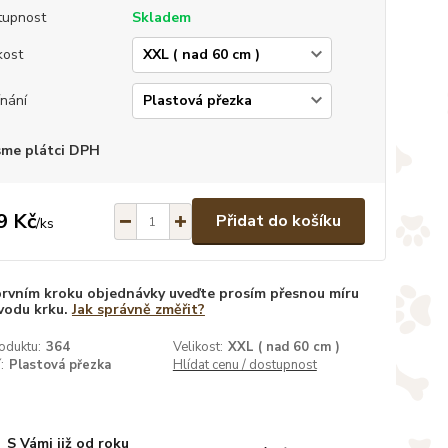
tupnost
Skladem
kost
nání
sme plátci DPH
9 Kč
Přidat do košíku
/
ks
prvním kroku objednávky uveďte prosím přesnou míru
vodu krku.
Jak správně změřit?
oduktu:
364
Velikost:
XXL ( nad 60 cm )
:
Plastová přezka
Hlídat cenu / dostupnost
S Vámi již od roku