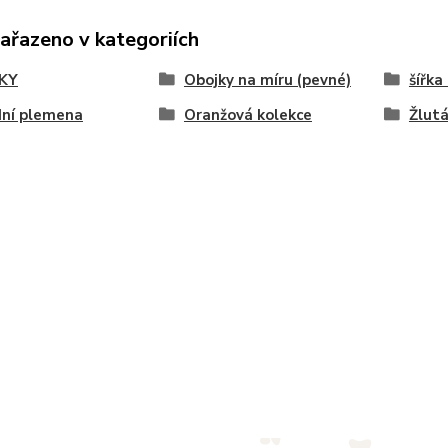
zařazeno v kategoriích
KY
Obojky na míru (pevné)
šířka
dní plemena
Oranžová kolekce
Žlutá