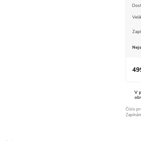
Dos
Veli
Zapí
Nej
49
V 
ob
Číslo pr
Zapínání