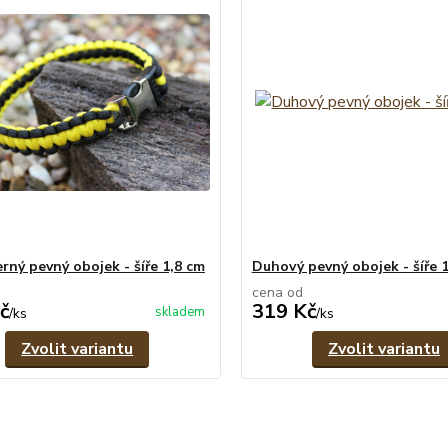
rný pevný obojek - šíře 1,8 cm
Duhový pevný obojek - šíře 
cena od
č
319 Kč
skladem
/
ks
/
ks
Zvolit variantu
Zvolit variantu