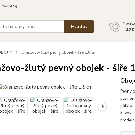
Kontakty
Nevíte
Hledat
+420
OBOJKY
Oranžovo-žlutý pevný obojek - šíře 1,8 cm
žovo-žlutý pevný obojek - šíře 
Oboj
Pevný o
plemena
půlkrou
kovovou
prodejc