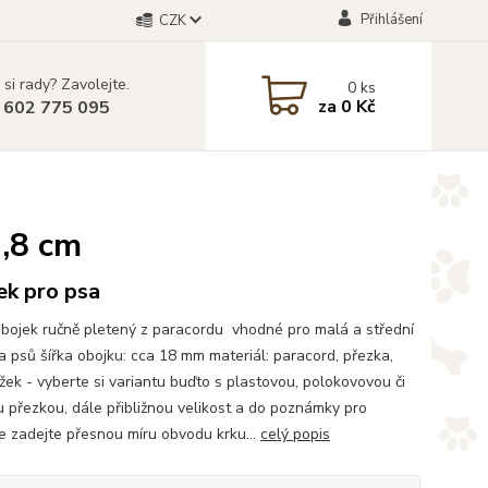
Přihlášení
CZK
 si rady? Zavolejte.
0
ks
za
0 Kč
 602 775 095
1,8 cm
ek pro psa
bojek ručně pletený z paracordu vhodné pro malá a střední
 psů šířka obojku: cca 18 mm materiál: paracord, přezka,
žek - vyberte si variantu buďto s plastovou, polokovovou či
 přezkou, dále přibližnou velikost a do poznámky pro
e zadejte přesnou míru obvodu krku...
celý popis