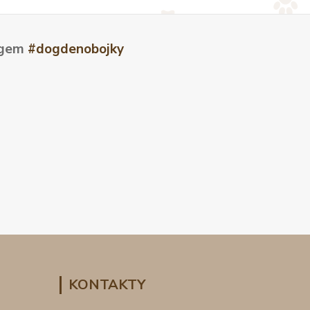
tagem
#dogdenobojky
KONTAKTY