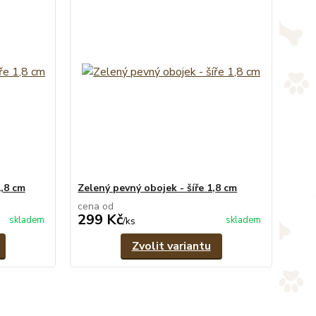
1,8 cm
Zelený pevný obojek - šíře 1,8 cm
cena od
299 Kč
skladem
skladem
/
ks
Zvolit variantu