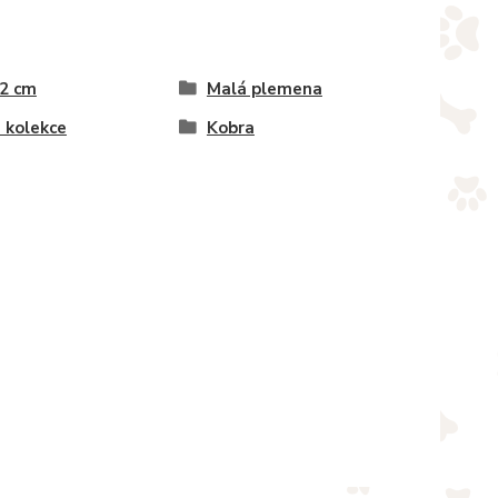
 2 cm
Malá plemena
 kolekce
Kobra