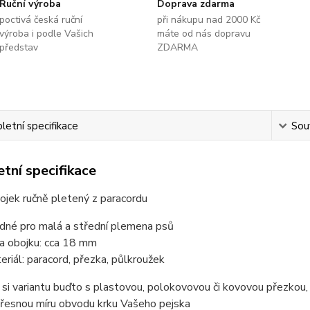
Ruční výroba
Doprava zdarma
poctivá česká ruční
při nákupu nad 2000 Kč
výroba i podle Vašich
máte od nás dopravu
představ
ZDARMA
etní specifikace
Souv
tní specifikace
ojek ručně pletený z paracordu
dné pro malá a střední plemena psů
ka obojku: cca 18 mm
eriál: paracord, přezka, půlkroužek
 si variantu buďto s plastovou, polokovovou či kovovou přezkou,
přesnou míru obvodu krku Vašeho pejska