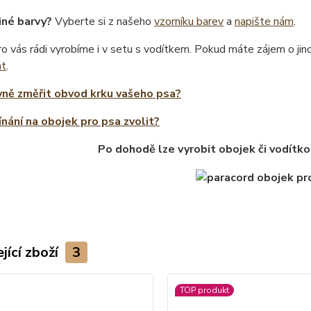
iné barvy?
Vyberte si z našeho
vzorníku barev
a
napište nám
.
o vás rádi vyrobíme i v setu s vodítkem. Pokud máte zájem o ji
at
.
vně změřit obvod krku vašeho psa?
ínání na obojek pro psa zvolit?
Po dohodě lze vyrobit obojek či vodítko
jící zboží
3
TOP produkt