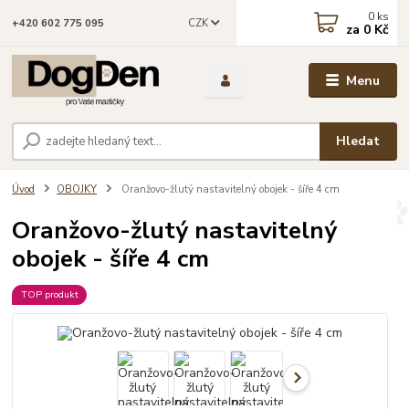
0
ks
CZK
+420 602 775 095
za
0 Kč
Menu
Hledat
Úvod
OBOJKY
Oranžovo-žlutý nastavitelný obojek - šíře 4 cm
Oranžovo-žlutý nastavitelný
obojek - šíře 4 cm
TOP produkt