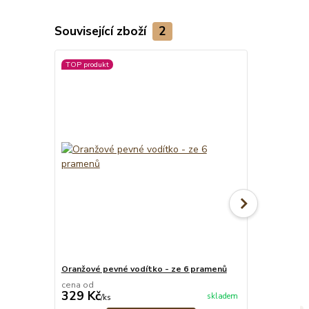
Související zboží
2
TOP produkt
TOP produkt
Oranžové pevné vodítko - ze 6 pramenů
Růžový pevný 
cena od
cena od
329 Kč
549 Kč
skladem
/
ks
/
ks