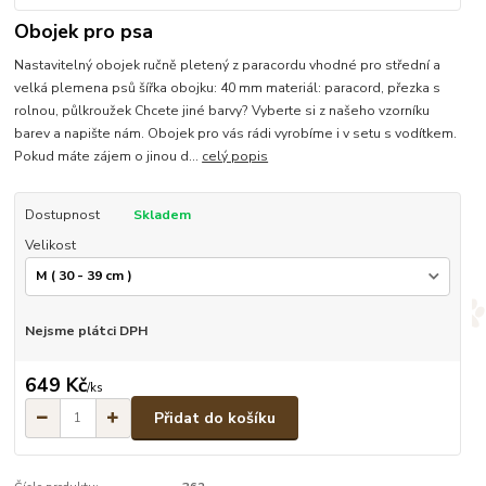
Obojek pro psa
Nastavitelný obojek ručně pletený z paracordu vhodné pro střední a
velká plemena psů šířka obojku: 40 mm materiál: paracord, přezka s
rolnou, půlkroužek Chcete jiné barvy? Vyberte si z našeho vzorníku
barev a napište nám. Obojek pro vás rádi vyrobíme i v setu s vodítkem.
Pokud máte zájem o jinou d...
celý popis
Dostupnost
Skladem
Velikost
Nejsme plátci DPH
649 Kč
/
ks
Přidat do košíku