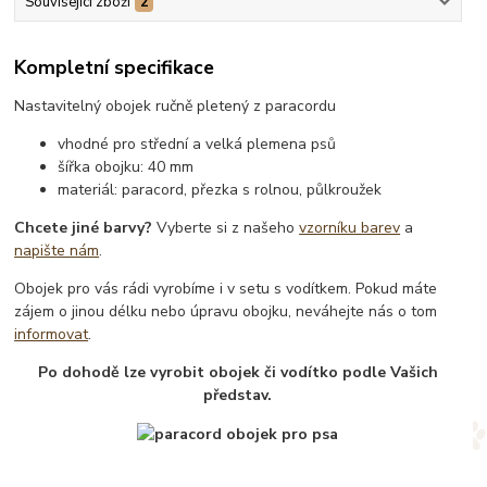
Související zboží
2
Kompletní specifikace
Nastavitelný obojek ručně pletený z paracordu
vhodné pro střední a velká plemena psů
šířka obojku: 40 mm
materiál: paracord, přezka s rolnou, půlkroužek
Chcete jiné barvy?
Vyberte si z našeho
vzorníku barev
a
napište nám
.
Obojek pro vás rádi vyrobíme i v setu s vodítkem. Pokud máte
zájem o jinou délku nebo úpravu obojku, neváhejte nás o tom
informovat
.
Po dohodě lze vyrobit obojek či vodítko podle Vašich
představ.