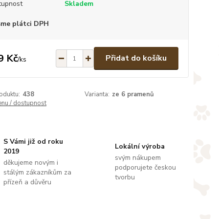
tupnost
Skladem
sme plátci DPH
9 Kč
Přidat do košíku
/
ks
oduktu:
438
Varianta:
ze 6 pramenů
enu / dostupnost
S Vámi již od roku
Lokální výroba
2019
svým nákupem
děkujeme novým i
podporujete českou
stálým zákazníkům za
tvorbu
přízeň a důvěru