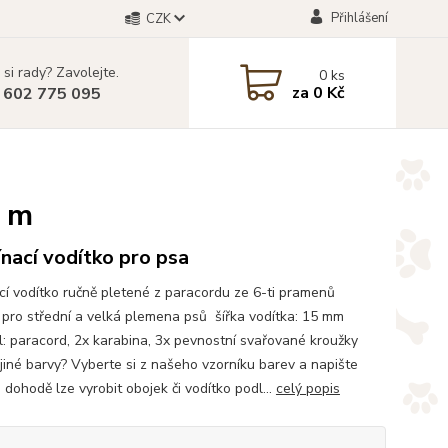
Přihlášení
CZK
 si rady? Zavolejte.
0
ks
za
0 Kč
 602 775 095
2 m
nací vodítko pro psa
cí vodítko ručně pletené z paracordu ze 6-ti pramenů
pro střední a velká plemena psů šířka vodítka: 15 mm
l: paracord, 2x karabina, 3x pevnostní svařované kroužky
jiné barvy? Vyberte si z našeho vzorníku barev a napište
 dohodě lze vyrobit obojek či vodítko podl...
celý popis