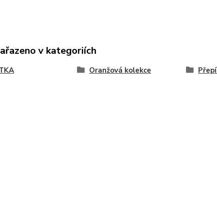
zařazeno v kategoriích
TKA
Oranžová kolekce
Přepí