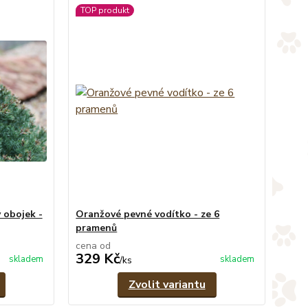
TOP produkt
 obojek -
Oranžové pevné vodítko - ze 6
pramenů
cena od
329 Kč
skladem
skladem
/
ks
Zvolit variantu