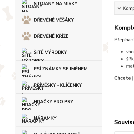
STOJANY NA MISKY
Kompl
DŘEVĚNÉ VĚŠÁKY
Komple
DŘEVĚNÉ KŘÍŽE
Přepínací
vho
ŠITÉ VÝROBKY
šíř
mat
PSÍ ZNÁMKY SE JMÉNEM
Chcete j
PŘÍVĚSKY - KLÍČENKY
HRAČKY PRO PSY
NÁRAMKY
Souvise