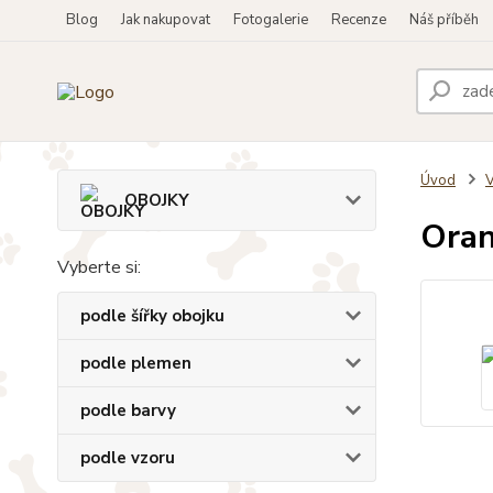
Blog
Jak nakupovat
Fotogalerie
Recenze
Náš příběh
Úvod
OBOJKY
Oran
Vyberte si:
podle šířky obojku
podle plemen
podle barvy
podle vzoru