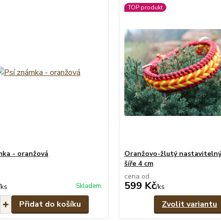
TOP produkt
mka - oranžová
Oranžovo-žlutý nastavitelný
šíře 4 cm
cena od
599 Kč
Skladem
/
ks
/
ks
Přidat do košíku
Zvolit variantu