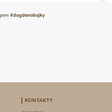
tagem
#dogdenobojky
KONTAKTY