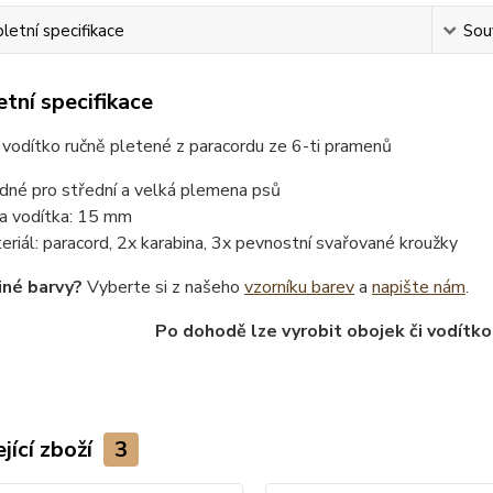
etní specifikace
Souv
tní specifikace
 vodítko ručně pletené z paracordu ze 6-ti pramenů
dné pro střední a velká plemena psů
ka vodítka: 15 mm
eriál: paracord, 2x karabina, 3x pevnostní svařované kroužky
iné barvy?
Vyberte si z našeho
vzorníku barev
a
napište nám
.
Po dohodě lze vyrobit obojek či vodítko
jící zboží
3