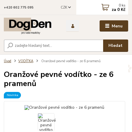
0
ks
CZK
+420 602 775 095
za
0 Kč
Menu
Hledat
Úvod
VODÍTKA
Oranžové pevné vodítko - ze 6 pramenů
Oranžové pevné vodítko - ze 6
pramenů
Novinka