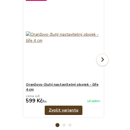
Oranžovo-žlutý nastavitelný obojek - šíře
Oranžovo-žlut
4 cm
cena od
cena od
599 Kč
299 Kč
skladem
/
ks
/
ks
Zvolit variantu