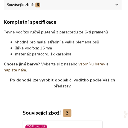
Související zboží
3
Kompletní specifikace
Pevné vodítko ručně pletené z paracordu ze 6-ti pramenů
vhodné pro malá, střední a velká plemena psů
šířka vodítka: 15 mm
materiál: paracord, 1x karabina
Chcete jiné barvy?
Vyberte si z našeho
vzorníku barev
a
napište nám
.
Po dohodě lze vyrobit obojek či vodítko podle Vašich
představ.
Související zboží
3
TOP produkt