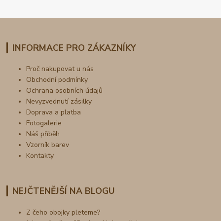
INFORMACE PRO ZÁKAZNÍKY
Proč nakupovat u nás
Obchodní podmínky
Ochrana osobních údajů
Nevyzvednutí zásilky
Doprava a platba
Fotogalerie
Náš příběh
Vzorník barev
Kontakty
NEJČTENĚJŠÍ NA BLOGU
Z čeho obojky pleteme?