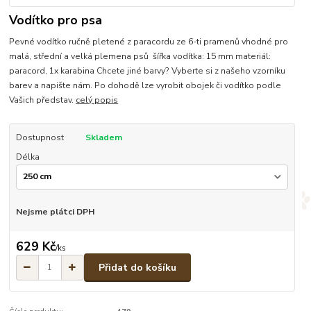
Vodítko pro psa
Pevné vodítko ručně pletené z paracordu ze 6-ti pramenů vhodné pro
malá, střední a velká plemena psů šířka vodítka: 15 mm materiál:
paracord, 1x karabina Chcete jiné barvy? Vyberte si z našeho vzorníku
barev a napište nám. Po dohodě lze vyrobit obojek či vodítko podle
Vašich představ.
celý popis
Dostupnost
Skladem
Délka
Nejsme plátci DPH
629 Kč
/
ks
Přidat do košíku