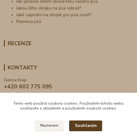
Jak správně změřit obvod krku vašeho psa
Jakou šířku obojku na psa vybrat?
Jaké zapínání na obojek pro psa zvolit?
Plemena psů
RECENZE
KONTAKTY
Denisa Knap
+420 602 775 095
info@dogden.cz
Tento web používá soubory cookies. Používáním tohoto webu
souhlasíte s ukládáním a používáním souborů cookies.
Souhlasím
Nastavení