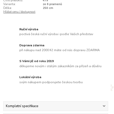
Číslo produktu:
479
Varianta:
ze 6 pramenů
Délka:
250 cm
Hlídat cenu / dostupnost
Ruční výroba
poctivá česká ruční výroba i podle Vašich představ
Doprava zdarma
při nákupu nad 2000 Kč máte od nás dopravu ZDARMA
S Vámi již od roku 2019
děkujeme novým i stálým zákazníkům za přízeň a důvěru
Lokální výroba
svým nákupem podporujete českou tvorbu
Kompletní specifikace