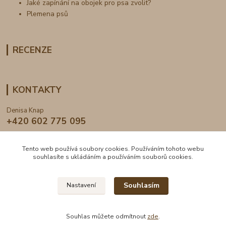
Jaké zapínání na obojek pro psa zvolit?
Plemena psů
RECENZE
KONTAKTY
Denisa Knap
+420 602 775 095
info@dogden.cz
Tento web používá soubory cookies. Používáním tohoto webu
souhlasíte s ukládáním a používáním souborů cookies.
Souhlasím
Nastavení
2024 © DogDen.cz, všechna práva vyhrazena
Souhlas můžete odmítnout
zde
.
Vytvořeno na
Eshop-rychle.cz