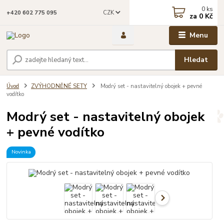
0
ks
CZK
+420 602 775 095
za
0 Kč
Menu
Hledat
Úvod
ZVÝHODNĚNÉ SETY
Modrý set - nastavitelný obojek + pevné
vodítko
Modrý set - nastavitelný obojek
+ pevné vodítko
Novinka