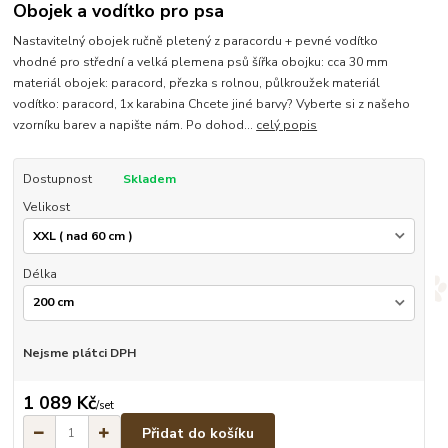
Obojek a vodítko pro psa
Nastavitelný obojek ručně pletený z paracordu + pevné vodítko
vhodné pro střední a velká plemena psů šířka obojku: cca 30 mm
materiál obojek: paracord, přezka s rolnou, půlkroužek materiál
vodítko: paracord, 1x karabina Chcete jiné barvy? Vyberte si z našeho
vzorníku barev a napište nám. Po dohod...
celý popis
Dostupnost
Skladem
Velikost
Délka
Nejsme plátci DPH
1 089 Kč
/
set
Přidat do košíku