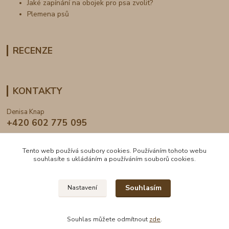
Jaké zapínání na obojek pro psa zvolit?
Plemena psů
RECENZE
KONTAKTY
Denisa Knap
+420 602 775 095
info@dogden.cz
Tento web používá soubory cookies. Používáním tohoto webu
souhlasíte s ukládáním a používáním souborů cookies.
Souhlasím
Nastavení
2024 © DogDen.cz, všechna práva vyhrazena
Souhlas můžete odmítnout
zde
.
Vytvořeno na
Eshop-rychle.cz