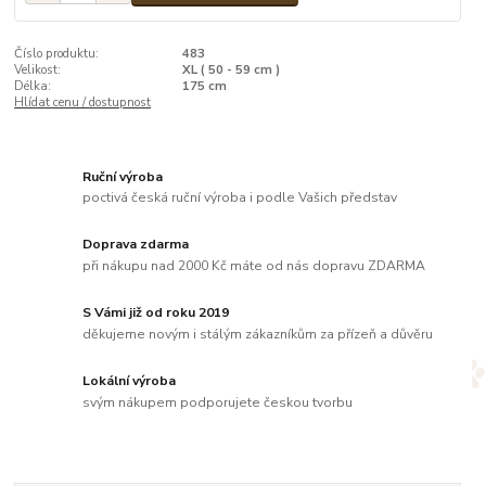
Číslo produktu:
483
Velikost:
XL ( 50 - 59 cm )
Délka:
175 cm
Hlídat cenu / dostupnost
Ruční výroba
poctivá česká ruční výroba i podle Vašich představ
Doprava zdarma
při nákupu nad 2000 Kč máte od nás dopravu ZDARMA
S Vámi již od roku 2019
děkujeme novým i stálým zákazníkům za přízeň a důvěru
Lokální výroba
svým nákupem podporujete českou tvorbu