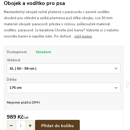
Obojek a vodítko pro psa
Nastavitelný obojek ručně pletený z paracordu + pevné vodítko
vhodné pro střední a velká plemena psů šířka obojku: cca 30 mm
materiál obojek: paracord, přezka s rolnou, půlkroužek materiál
vodítko: paracord, 1x karabina Chcete jiné barvy? Vyberte si z našeho
vzorníku barev a napište nám. Po dohod...
celý popis
Dostupnost
Skladem
Velikost
Délka
Nejsme plátci DPH
989 Kč
/
set
Přidat do košíku