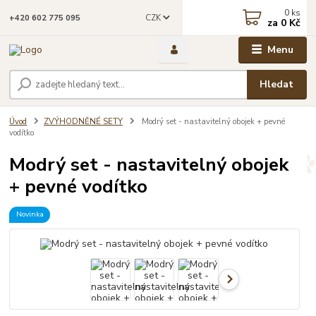
0
ks
CZK
+420 602 775 095
za
0 Kč
Menu
Hledat
Úvod
ZVÝHODNĚNÉ SETY
Modrý set - nastavitelný obojek + pevné
vodítko
Modrý set - nastavitelný obojek
+ pevné vodítko
Novinka