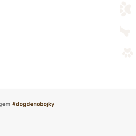
tagem
#dogdenobojky