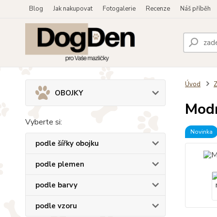
Blog
Jak nakupovat
Fotogalerie
Recenze
Náš příběh
Úvod
OBOJKY
Modr
Vyberte si:
Novinka
podle šířky obojku
podle plemen
podle barvy
podle vzoru