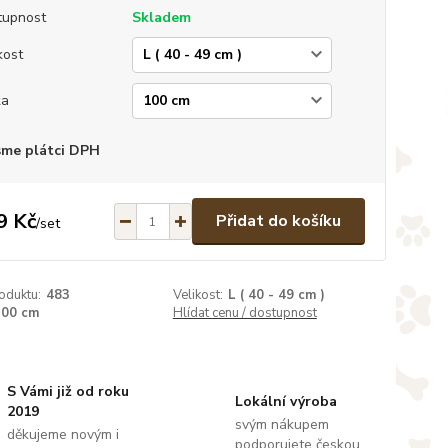
tupnost
Skladem
kost
ka
sme plátci DPH
9 Kč
Přidat do košíku
/
set
oduktu:
483
Velikost:
L ( 40 - 49 cm )
100 cm
Hlídat cenu / dostupnost
S Vámi již od roku
Lokální výroba
2019
svým nákupem
děkujeme novým i
podporujete českou