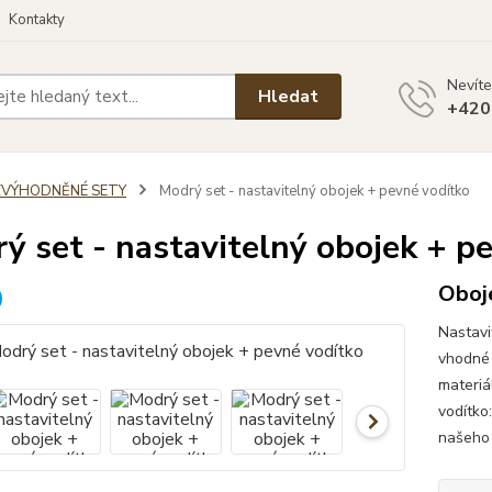
Kontakty
Nevíte
Hledat
+420
ZVÝHODNĚNÉ SETY
Modrý set - nastavitelný obojek + pevné vodítko
ý set - nastavitelný obojek + p
Oboje
Nastavi
vhodné 
materiá
vodítko
našeho 