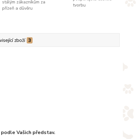
stálým zákazníkům za
tvorbu
přízeň a důvěru
isející zboží
3
 podle Vašich představ.