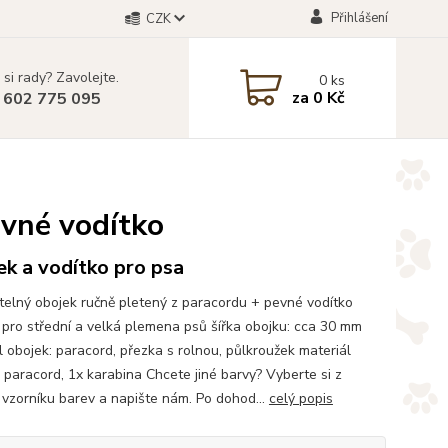
Přihlášení
CZK
 si rady? Zavolejte.
0
ks
za
0 Kč
 602 775 095
evné vodítko
k a vodítko pro psa
telný obojek ručně pletený z paracordu + pevné vodítko
pro střední a velká plemena psů šířka obojku: cca 30 mm
l obojek: paracord, přezka s rolnou, půlkroužek materiál
: paracord, 1x karabina Chcete jiné barvy? Vyberte si z
vzorníku barev a napište nám. Po dohod...
celý popis