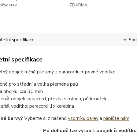
představ
ZDARMA
etní specifikace
Souv
tní specifikace
elný obojek ručně pletený z paracordu + pevné vodítko
dné pro střední a velká plemena psů
ka obojku: cca 30 mm
eriál obojek: paracord, přezka s rolnou, půlkroužek
eriál vodítko: paracord, 1x karabina
iné barvy?
Vyberte si z našeho
vzorníku barev
a
napište nám
.
Po dohodě lze vyrobit obojek či vodítko