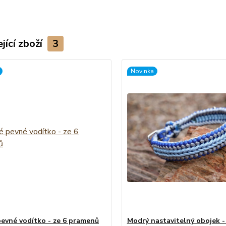
jící zboží
3
Novinka
evné vodítko - ze 6 pramenů
Modrý nastavitelný obojek - 