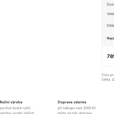
Dos
Veli
Dél
Nej
78
Číslo pr
Délka:
Ruční výroba
Doprava zdarma
poctivá česká ruční
při nákupu nad 2000 Kč
výroba i podle Vašich
máte od nás dopravu