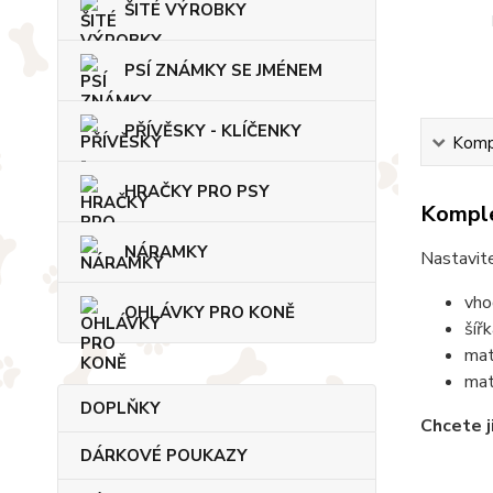
ŠITÉ VÝROBKY
PSÍ ZNÁMKY SE JMÉNEM
PŘÍVĚSKY - KLÍČENKY
Kompl
HRAČKY PRO PSY
Komple
NÁRAMKY
Nastavit
vho
OHLÁVKY PRO KONĚ
šíř
mat
mat
DOPLŇKY
Chcete j
DÁRKOVÉ POUKAZY