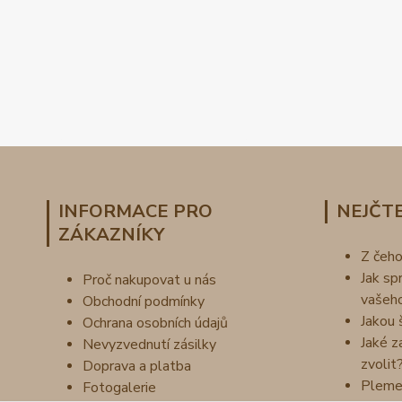
INFORMACE PRO
NEJČTE
ZÁKAZNÍKY
Z čeh
Jak sp
Proč nakupovat u nás
vašeh
Obchodní podmínky
Jakou 
Ochrana osobních údajů
Jaké z
Nevyzvednutí zásilky
zvolit
Doprava a platba
Pleme
Fotogalerie