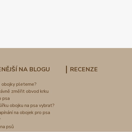
NĚJŠÍ NA BLOGU
RECENZE
o obojky pleteme?
rávně změřit obvod krku
o psa
šířku obojku na psa vybrat?
apínání na obojek pro psa
?
na psů