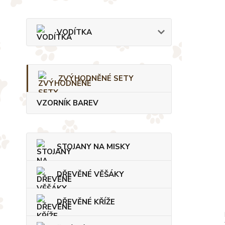
VODÍTKA
ZVÝHODNĚNÉ SETY
VZORNÍK BAREV
STOJANY NA MISKY
DŘEVĚNÉ VĚŠÁKY
DŘEVĚNÉ KŘÍŽE