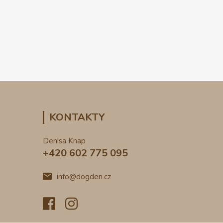
KONTAKTY
Denisa Knap
+420 602 775 095
info@dogden.cz