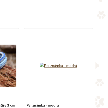
šíře 3 cm
Psí známka - modrá