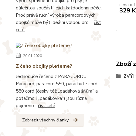
Výběr správného obojku pro psy je
cena od
důležitou součástí jejich každodenní péče.
329 K
Proč právě ruční výroba paracordových
obojků může být ideální volbou pro ...
číst
celé
20.01.2020
Zboží 
Z čeho obojky pleteme?
ZVÝH
Jednoduše řečeno z PARACORDU.
Paracord, paracord 550, parachute cord,
550 cord (česky též „padáková šňůra“ a
potažmo i „padákovka“) jsou různá
pojmeno...
číst celé
Zobrazit všechny články