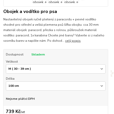
Obojek a vodítko pro psa
Nastavitelný obojek ručně pletený z paracordu + pevné vodítko
vhodné pro střední a velká plemena psů šířka obojku: cca 30 mm
materiál obojek: paracord, přezka s rolnou, půlkroužek materiál
vodítko: paracord, 1x karabina Chcete jiné barvy? Vyberte si z našeho
vzorníku barev a napište nám. Po dohod...
celý popis
Dostupnost
Skladem
Velikost
Délka
Nejsme plátci DPH
739 Kč
/
set