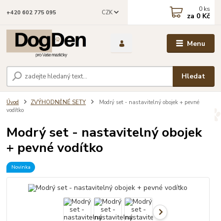
0
ks
CZK
+420 602 775 095
za
0 Kč
Menu
Hledat
Úvod
ZVÝHODNĚNÉ SETY
Modrý set - nastavitelný obojek + pevné
vodítko
Modrý set - nastavitelný obojek
+ pevné vodítko
Novinka