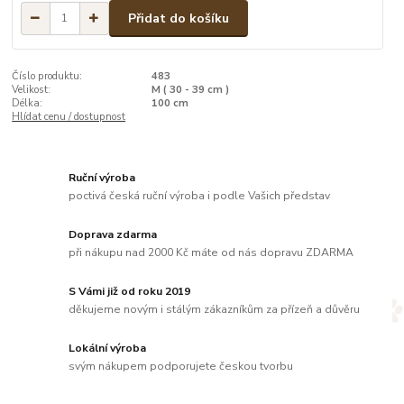
Přidat do košíku
Číslo produktu:
483
Velikost:
M ( 30 - 39 cm )
Délka:
100 cm
Hlídat cenu / dostupnost
Ruční výroba
poctivá česká ruční výroba i podle Vašich představ
Doprava zdarma
při nákupu nad 2000 Kč máte od nás dopravu ZDARMA
S Vámi již od roku 2019
děkujeme novým i stálým zákazníkům za přízeň a důvěru
Lokální výroba
svým nákupem podporujete českou tvorbu