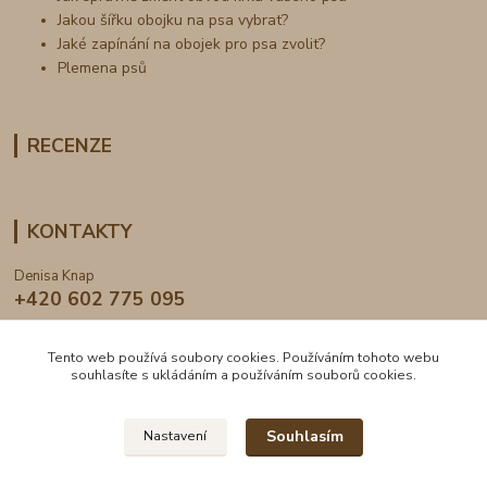
Jakou šířku obojku na psa vybrat?
Jaké zapínání na obojek pro psa zvolit?
Plemena psů
RECENZE
KONTAKTY
Denisa Knap
+420 602 775 095
info@dogden.cz
Tento web používá soubory cookies. Používáním tohoto webu
souhlasíte s ukládáním a používáním souborů cookies.
Souhlasím
Nastavení