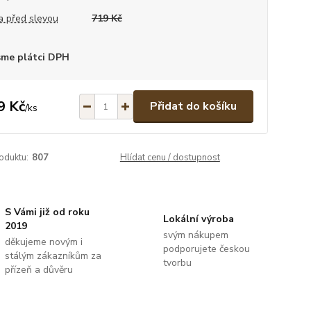
 před slevou
719 Kč
sme plátci DPH
9 Kč
Přidat do košíku
/
ks
oduktu:
807
Hlídat cenu / dostupnost
S Vámi již od roku
Lokální výroba
2019
svým nákupem
děkujeme novým i
podporujete českou
stálým zákazníkům za
tvorbu
přízeň a důvěru