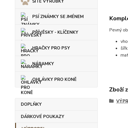
ŠITÉ VÝROBKY
PSÍ ZNÁMKY SE JMÉNEM
Komple
Pevný ob
PŘÍVĚSKY - KLÍČENKY
vho
šíř
HRAČKY PRO PSY
mat
NÁRAMKY
OHLÁVKY PRO KONĚ
Zboží 
VÝPR
DOPLŇKY
DÁRKOVÉ POUKAZY