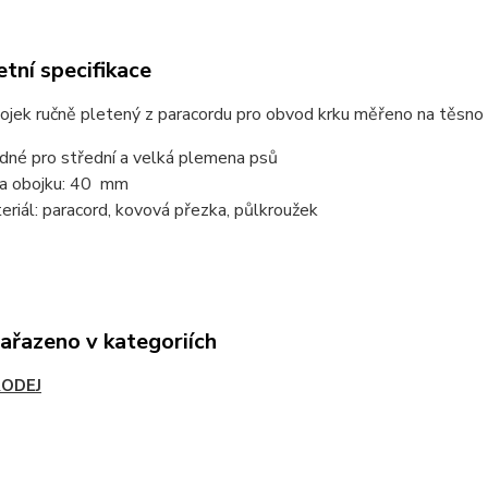
tní specifikace
ojek ručně pletený z paracordu pro obvod krku měřeno na těsno
dné pro střední a velká plemena psů
ka obojku: 40 mm
eriál: paracord, kovová přezka, půlkroužek
zařazeno v kategoriích
ODEJ