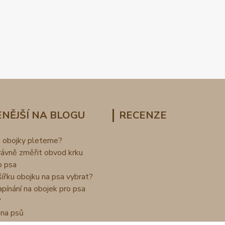
NĚJŠÍ NA BLOGU
RECENZE
o obojky pleteme?
rávně změřit obvod krku
o psa
šířku obojku na psa vybrat?
apínání na obojek pro psa
?
na psů