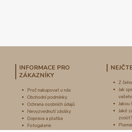
INFORMACE PRO
NEJČTE
ZÁKAZNÍKY
Z čeh
Jak sp
Proč nakupovat u nás
vašeh
Obchodní podmínky
Jakou 
Ochrana osobních údajů
Jaké z
Nevyzvednutí zásilky
zvolit
Doprava a platba
Pleme
Fotogalerie