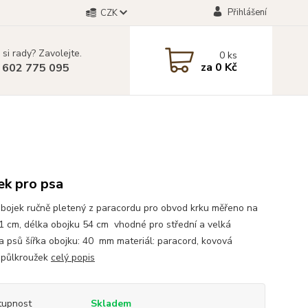
Přihlášení
CZK
 si rady? Zavolejte.
0
ks
za
0 Kč
 602 775 095
ek pro psa
bojek ručně pletený z paracordu pro obvod krku měřeno na
1 cm, délka obojku 54 cm vhodné pro střední a velká
 psů šířka obojku: 40 mm materiál: paracord, kovová
 půlkroužek
celý popis
tupnost
Skladem