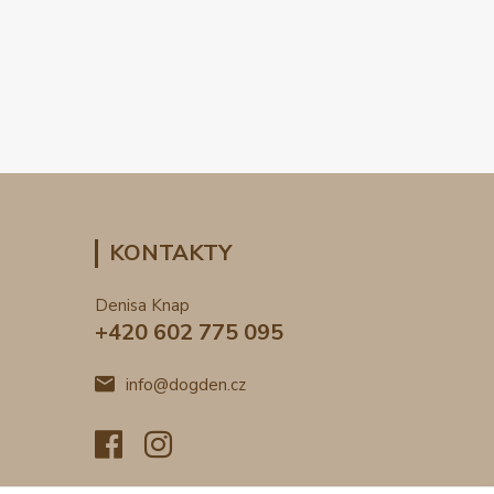
KONTAKTY
Denisa Knap
+420 602 775 095
info@dogden.cz