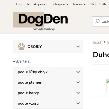
Blog
Jak nakupovat
Fotogalerie
Recenze
Náš příběh
Úvod
OBOJKY
Duho
Vyberte si:
podle šířky obojku
podle plemen
podle barvy
podle vzoru