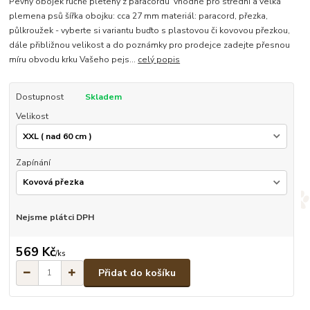
Pevný obojek ručně pletený z paracordu vhodné pro střední a velká
plemena psů šířka obojku: cca 27 mm materiál: paracord, přezka,
půlkroužek - vyberte si variantu buďto s plastovou či kovovou přezkou,
dále přibližnou velikost a do poznámky pro prodejce zadejte přesnou
míru obvodu krku Vašeho pejs...
celý popis
Dostupnost
Skladem
Velikost
Zapínání
Nejsme plátci DPH
569 Kč
/
ks
Přidat do košíku