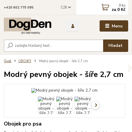
0
ks
CZK
+420 602 775 095
za
0 Kč
Menu
Hledat
Úvod
OBOJKY
Modrý pevný obojek - šíře 2,7 cm
Modrý pevný obojek - šíře 2,7 cm
Obojek pro psa