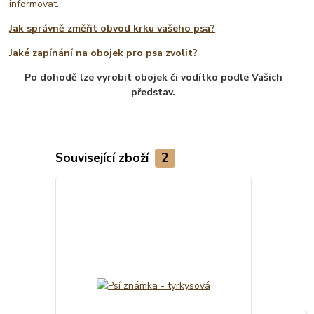
informovat
.
Jak správně změřit obvod krku vašeho psa?
Jaké zapínání na obojek pro psa zvolit?
Po dohodě lze vyrobit obojek či vodítko podle Vašich
představ.
Související zboží
2
TOP produkt