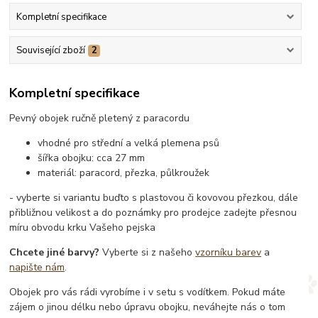
Kompletní specifikace
Související zboží
2
Kompletní specifikace
Pevný obojek ručně pletený z paracordu
vhodné pro střední a velká plemena psů
šířka obojku: cca 27 mm
materiál: paracord, přezka, půlkroužek
- vyberte si variantu buďto s plastovou či kovovou přezkou, dále
přibližnou velikost a do poznámky pro prodejce zadejte přesnou
míru obvodu krku Vašeho pejska
Chcete jiné barvy?
Vyberte si z našeho
vzorníku barev
a
napište nám
.
Obojek pro vás rádi vyrobíme i v setu s vodítkem. Pokud máte
zájem o jinou délku nebo úpravu obojku, neváhejte nás o tom