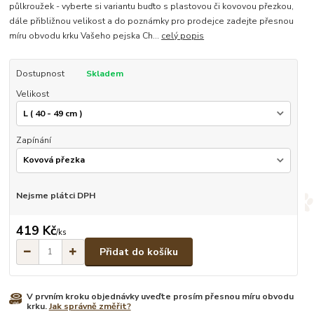
půlkroužek - vyberte si variantu buďto s plastovou či kovovou přezkou,
dále přibližnou velikost a do poznámky pro prodejce zadejte přesnou
míru obvodu krku Vašeho pejska Ch...
celý popis
Dostupnost
Skladem
Velikost
Zapínání
Nejsme plátci DPH
419 Kč
/
ks
Přidat do košíku
V prvním kroku objednávky uveďte prosím přesnou míru obvodu
krku.
Jak správně změřit?