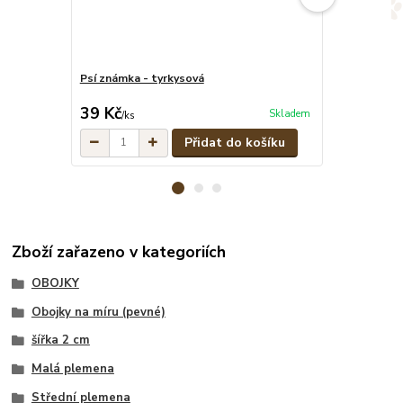
Psí známka - tyrkysová
Žluto-černý p
cena od
39 Kč
299 Kč
Skladem
/
ks
/
ks
Přidat do košíku
Zboží zařazeno v kategoriích
OBOJKY
Obojky na míru (pevné)
šířka 2 cm
Malá plemena
Střední plemena