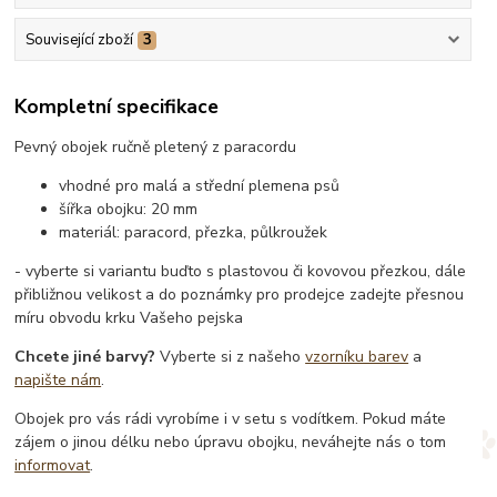
Související zboží
3
Kompletní specifikace
Pevný obojek ručně pletený z paracordu
vhodné pro malá a střední plemena psů
šířka obojku: 20 mm
materiál: paracord, přezka, půlkroužek
- vyberte si variantu buďto s plastovou či kovovou přezkou, dále
přibližnou velikost a do poznámky pro prodejce zadejte přesnou
míru obvodu krku Vašeho pejska
Chcete jiné barvy?
Vyberte si z našeho
vzorníku barev
a
napište nám
.
Obojek pro vás rádi vyrobíme i v setu s vodítkem. Pokud máte
zájem o jinou délku nebo úpravu obojku, neváhejte nás o tom
informovat
.