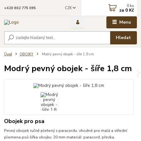
0
ks
CZK
+420 602 775 095
za
0 Kč
Menu
Hledat
Úvod
OBOJKY
Modrý pevný obojek - šíře 1,8 cm
Modrý pevný obojek - šíře 1,8 cm
Obojek pro psa
Pevný obojek ručně pletený z paracordu vhodné pro malá a střední
plemena psů šířka obojku: 20 mm materiál: paracord, přezka,