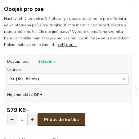
Obojek pro psa
Nastavitelný obojek ručně pletený z paracordu vhodné pro střední a
velká plemena psů šířka obojku: 30 mm materiál: paracord, přezka s
rolnou, půlkroužek Chcete jiné barvy? Vyberte si z našeho vzorníku
barev a napište nám. Obojek pro vás rádi vyrobíme i v setu s vodítkem.
Pokud máte zájem o jinou d...
celý popis
Dostupnost
Skladem
Velikost
Nejsme plátci DPH
579 Kč
/
ks
Přidat do košíku