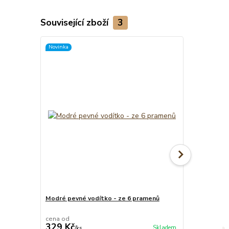
Související zboží
3
Novinka
Modré pevné vodítko - ze 6 pramenů
Psí známka -
cena od
329 Kč
39 Kč
Skladem
/
ks
/
ks