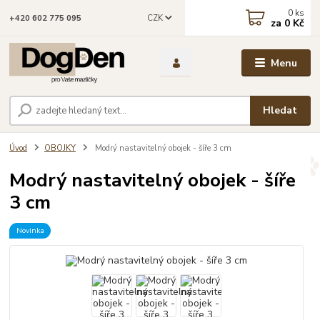
0
ks
CZK
+420 602 775 095
za
0 Kč
Menu
Hledat
Úvod
OBOJKY
Modrý nastavitelný obojek - šíře 3 cm
Modrý nastavitelný obojek - šíře
3 cm
Novinka