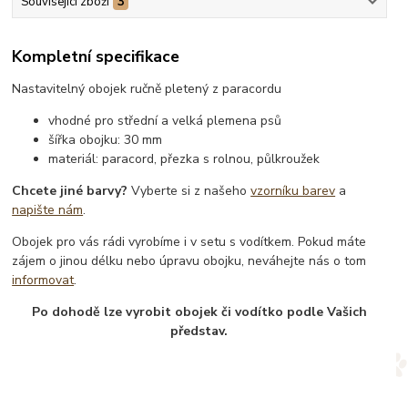
Související zboží
3
Kompletní specifikace
Nastavitelný obojek ručně pletený z paracordu
vhodné pro střední a velká plemena psů
šířka obojku: 30 mm
materiál: paracord, přezka s rolnou, půlkroužek
Chcete jiné barvy?
Vyberte si z našeho
vzorníku barev
a
napište nám
.
Obojek pro vás rádi vyrobíme i v setu s vodítkem. Pokud máte
zájem o jinou délku nebo úpravu obojku, neváhejte nás o tom
informovat
.
Po dohodě lze vyrobit obojek či vodítko podle Vašich
představ.